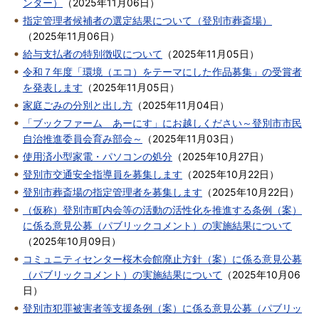
ンター）
（
2025年11月06日
）
指定管理者候補者の選定結果について（登別市葬斎場）
（
2025年11月06日
）
給与支払者の特別徴収について
（
2025年11月05日
）
令和７年度「環境（エコ）をテーマにした作品募集」の受賞者
を発表します
（
2025年11月05日
）
家庭ごみの分別と出し方
（
2025年11月04日
）
「ブックファーム あーにす」にお越しください～登別市市民
自治推進委員会育み部会～
（
2025年11月03日
）
使用済小型家電・パソコンの処分
（
2025年10月27日
）
登別市交通安全指導員を募集します
（
2025年10月22日
）
登別市葬斎場の指定管理者を募集します
（
2025年10月22日
）
（仮称）登別市町内会等の活動の活性化を推進する条例（案）
に係る意見公募（パブリックコメント）の実施結果について
（
2025年10月09日
）
コミュニティセンター桜木会館廃止方針（案）に係る意見公募
（パブリックコメント）の実施結果について
（
2025年10月06
日
）
登別市犯罪被害者等支援条例（案）に係る意見公募（パブリッ