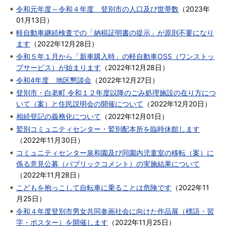
令和元年度～令和４年度 登別市の人口及び世帯数
（
2023年
01月13日
）
軽自動車継続検査での「納税証明書の提示」が原則不要になり
ます
（
2022年12月28日
）
令和５年１月から「新車購入時」の軽自動車OSS（ワンストッ
プサービス）が始まります
（
2022年12月28日
）
令和4年度 地区懇談会
（
2022年12月27日
）
登別市・白老町 令和１２年度以降のごみ処理施設の在り方につ
いて（案）と住民説明会の開催について
（
2022年12月20日
）
相続登記の義務化について
（
2022年12月01日
）
鷲別コミュニティセンター・鷲別配本所を臨時休館します
（
2022年11月30日
）
コミュニティセンター泉和園及び同園内児童室の移転（案）に
係る意見公募（パブリックコメント）の実施結果について
（
2022年11月28日
）
こどもを抱っこして自転車に乗ることは危険です
（
2022年11
月25日
）
令和４年度登別市男女共同参画社会に向けた作品展（標語・習
字・ポスター）を開催します
（
2022年11月25日
）