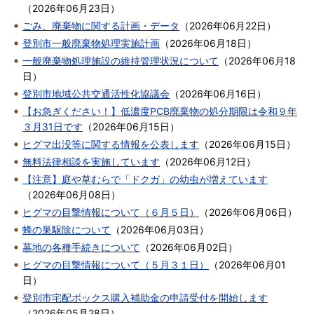
（
2026年06月23日
）
ごみ、廃棄物に関する計画・データ
（
2026年06月22日
）
登別市一般廃棄物処理実施計画
（
2026年06月18日
）
一般廃棄物処理施設の維持管理状況について
（
2026年06月18
日
）
登別市地域公共交通活性化協議会
（
2026年06月16日
）
【お急ぎください！】低濃度PCB廃棄物の処分期限は令和９年
３月31日です
（
2026年06月15日
）
ヒグマ出没等に関する情報を公表します
（
2026年06月15日
）
無料法律相談を実施しています
（
2026年06月12日
）
【注意】庭や草むらで「ドクガ」の幼虫が増えています
（
2026年06月08日
）
ヒグマの目撃情報について（６月５日）
（
2026年06月06日
）
蜂の巣駆除について
（
2026年06月03日
）
墓地の各種手続きについて
（
2026年06月02日
）
ヒグマの目撃情報について（５月３１日）
（
2026年06月01
日
）
登別市宅配ボックス購入補助金の申請受付を開始します
（
2026年05月28日
）