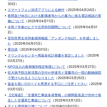
30日
）
スマートフォン決済アプリによる納付
（
2025年04月24日
）
夜間及び休日における配偶者等からの暴力に係る電話相談の実
施について
（
2025年04月11日
）
令和７年春のヒグマ注意特別期間について
（
2025年04月01
日
）
登別市男女共同参画情報紙「アンダンテNo21」を作成しまし
た
（
2025年04月01日
）
委任状
（
2025年04月01日
）
クリンクルセンター再延命化計画書を策定しました
（
2025年
03月27日
）
NPO法人の条例個別指定制度について
（
2025年03月27日
）
狂犬病予防注射済票の交付が伊達市と室蘭市の一部の動物病院
で受けられるようになりました
（
2025年03月25日
）
返金を装い○○ペイを悪用する手口にご注意ください
（
2025年
03月12日
）
【北海道】「交通死亡事故多発警報」の期間延長及び市内で発
生した交通死亡事故について
（
2025年03月12日
）
子ども環境家計簿について
（
2025年03月07日
）