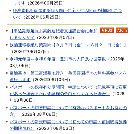
します
（
2026年06月25日
）
脱炭素化を促進する個人向け住宅・生活関連の補助金につ
いて
（
2026年06月25日
）
【申込期限延長】高齢運転者支援講習会に参加
RSS
At
しませんか？
（
2026年08月07日
）
飲酒運転根絶対策期間【８月７日（金）～ ８月２１日（金）】
（
2026年08月07日
）
令和元年度～令和８年度 登別市の人口及び世帯数
（
2026年
08月06日
）
富浦墓地・第二富浦墓地行き、亀田霊園行きの無料墓参バスを
運行します
（
2026年08月06日
）
パスポートの残存有効期間同一申請について（記載事項に変更
があった場合または査証欄の余白がなくなった場合）
（
2026
年08月06日
）
パスポートの切替申請について（有効なパスポートをお持ちの
方）
（
2026年08月06日
）
パスポートの新規申請について（初めての申請・前回取得旅券
の期限切れ）
（
2026年08月06日
）