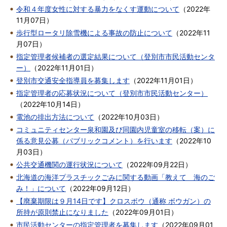
令和４年度女性に対する暴力をなくす運動について
（
2022年
11月07日
）
歩行型ロータリ除雪機による事故の防止について
（
2022年11
月07日
）
指定管理者候補者の選定結果について（登別市市民活動センタ
ー）
（
2022年11月01日
）
登別市交通安全指導員を募集します
（
2022年11月01日
）
指定管理者の応募状況について（登別市市民活動センター）
（
2022年10月14日
）
電池の排出方法について
（
2022年10月03日
）
コミュニティセンター泉和園及び同園内児童室の移転（案）に
係る意見公募（パブリックコメント）を行います
（
2022年10
月03日
）
公共交通機関の運行状況について
（
2022年09月22日
）
北海道の海洋プラスチックごみに関する動画「教えて 海のご
み！」について
（
2022年09月12日
）
【廃棄期限は９月14日です】クロスボウ（通称 ボウガン）の
所持が原則禁止になりました
（
2022年09月01日
）
市民活動センターの指定管理者を募集します
（
2022年09月01