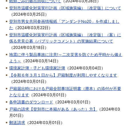
紙類ごみの拠点回収について
（
2024年03月28日
）
登別市温暖化対策実行計画（区域施策編）［改定版］について
（
2024年03月25日
）
登別市男女共同参画情報紙「アンダンテNo20」を作成しまし
た
（
2024年03月22日
）
登別市温暖化対策実行計画（区域施策編）［改定版］（案）に
係る意見公募（パブリックコメント）の実施結果について
（
2024年03月18日
）
地震に伴う製品事故に注意!～二次災害を防ぐため平時から備え
よう～
（
2024年03月14日
）
環境家計簿・子ども環境家計簿
（
2024年03月04日
）
【令和６年３月１日から】戸籍制度が利用しやすくなります
（
2024年03月01日
）
戸籍届出時における戸籍全部事項証明書（謄本）の添付が不要
となります
（
2024年03月01日
）
各申請書のダウンロード
（
2024年03月01日
）
戸籍の請求【登別市に本籍がある（あった）方】
（
2024年03
月01日
）
郵送請求
（
2024年03月01日
）