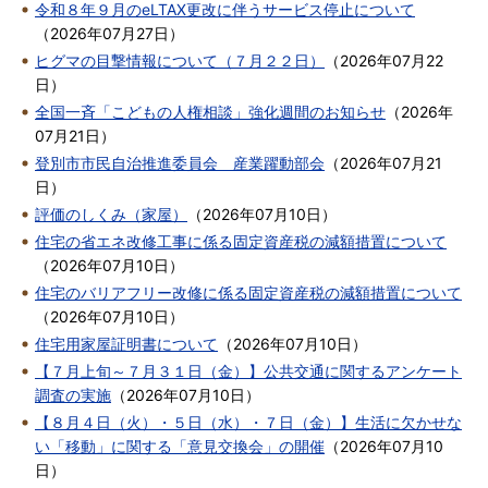
令和８年９月のeLTAX更改に伴うサービス停止について
（
2026年07月27日
）
ヒグマの目撃情報について（７月２２日）
（
2026年07月22
日
）
全国一斉「こどもの人権相談」強化週間のお知らせ
（
2026年
07月21日
）
登別市市民自治推進委員会 産業躍動部会
（
2026年07月21
日
）
評価のしくみ（家屋）
（
2026年07月10日
）
住宅の省エネ改修工事に係る固定資産税の減額措置について
（
2026年07月10日
）
住宅のバリアフリー改修に係る固定資産税の減額措置について
（
2026年07月10日
）
住宅用家屋証明書について
（
2026年07月10日
）
【７月上旬～７月３１日（金）】公共交通に関するアンケート
調査の実施
（
2026年07月10日
）
【８月４日（火）・５日（水）・７日（金）】生活に欠かせな
い「移動」に関する「意見交換会」の開催
（
2026年07月10
日
）