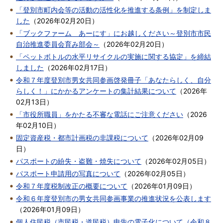
「登別市町内会等の活動の活性化を推進する条例」を制定しま
した
（
2026年02月20日
）
「ブックファーム あーにす」にお越しください～登別市市民
自治推進委員会育み部会～
（
2026年02月20日
）
「ペットボトルの水平リサイクルの実施に関する協定」を締結
しました
（
2026年02月17日
）
令和７年度登別市男女共同参画啓発冊子「あなたらしく、自分
らしく！」にかかるアンケートの集計結果について
（
2026年
02月13日
）
「市役所職員」をかたる不審な電話にご注意ください
（
2026
年02月10日
）
固定資産税・都市計画税の非課税について
（
2026年02月09
日
）
パスポートの紛失・盗難・焼失について
（
2026年02月05日
）
パスポート申請用の写真について
（
2026年02月05日
）
令和７年度税制改正の概要について
（
2026年01月09日
）
令和６年度登別市の男女共同参画事業の推進状況を公表します
（
2026年01月09日
）
個人住民税（市民税・道民税）申告の電子化について（令和８