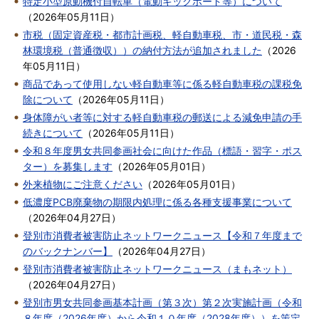
特定小型原動機付自転車（電動キックボード等）について
（
2026年05月11日
）
市税（固定資産税・都市計画税、軽自動車税、市・道民税・森
林環境税（普通徴収））の納付方法が追加されました
（
2026
年05月11日
）
商品であって使用しない軽自動車等に係る軽自動車税の課税免
除について
（
2026年05月11日
）
身体障がい者等に対する軽自動車税の郵送による減免申請の手
続きについて
（
2026年05月11日
）
令和８年度男女共同参画社会に向けた作品（標語・習字・ポス
ター）を募集します
（
2026年05月01日
）
外来植物にご注意ください
（
2026年05月01日
）
低濃度PCB廃棄物の期限内処理に係る各種支援事業について
（
2026年04月27日
）
登別市消費者被害防止ネットワークニュース【令和７年度まで
のバックナンバー】
（
2026年04月27日
）
登別市消費者被害防止ネットワークニュース（まもネット）
（
2026年04月27日
）
登別市男女共同参画基本計画（第３次）第２次実施計画（令和
８年度（2026年度）から令和１０年度（2028年度））を策定