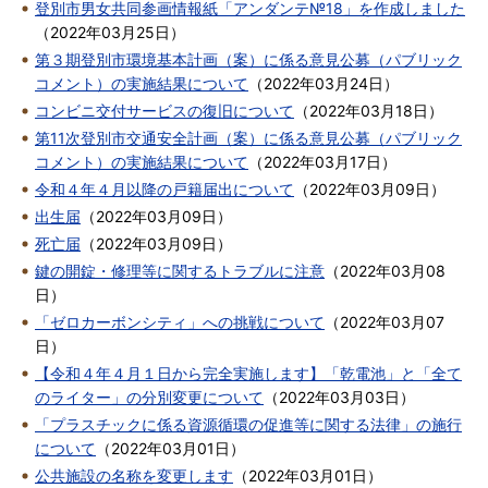
登別市男女共同参画情報紙「アンダンテ№18」を作成しました
（
2022年03月25日
）
第３期登別市環境基本計画（案）に係る意見公募（パブリック
コメント）の実施結果について
（
2022年03月24日
）
コンビニ交付サービスの復旧について
（
2022年03月18日
）
第11次登別市交通安全計画（案）に係る意見公募（パブリック
コメント）の実施結果について
（
2022年03月17日
）
令和４年４月以降の戸籍届出について
（
2022年03月09日
）
出生届
（
2022年03月09日
）
死亡届
（
2022年03月09日
）
鍵の開錠・修理等に関するトラブルに注意
（
2022年03月08
日
）
「ゼロカーボンシティ」への挑戦について
（
2022年03月07
日
）
【令和４年４月１日から完全実施します】「乾電池」と「全て
のライター」の分別変更について
（
2022年03月03日
）
「プラスチックに係る資源循環の促進等に関する法律」の施行
について
（
2022年03月01日
）
公共施設の名称を変更します
（
2022年03月01日
）