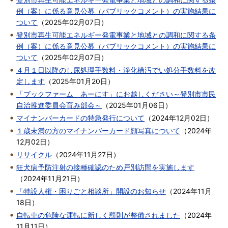
例（案）に係る意見公募（パブリックコメント）の実施結果に
ついて
（
2025年02月07日
）
登別市再生可能エネルギー発電事業と地域との調和に関する条
例（案）に係る意見公募（パブリックコメント）の実施結果に
ついて
（
2025年02月07日
）
４月１日以降のし尿処理手数料・浄化槽汚でい処分手数料を改
定します
（
2025年01月20日
）
「ブックファーム あーにす」にお越しください～登別市市民
自治推進委員会育み部会～
（
2025年01月06日
）
マイナンバーカードの特急発行について
（
2024年12月02日
）
１歳未満の方のマイナンバーカード顔写真について
（
2024年
12月02日
）
リサイクル
（
2024年11月27日
）
狂犬病予防注射の接種確認のため戸別訪問を実施します
（
2024年11月21日
）
「特設人権・困りごと相談所」開設のお知らせ
（
2024年11月
18日
）
自転車の危険な運転に新しく罰則が整備されました
（
2024年
11月11日
）