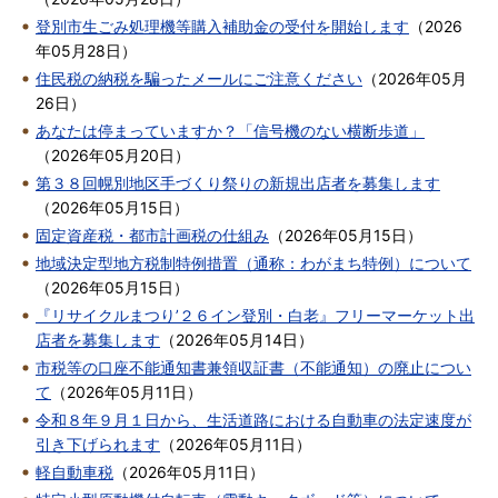
登別市生ごみ処理機等購入補助金の受付を開始します
（
2026
年05月28日
）
住民税の納税を騙ったメールにご注意ください
（
2026年05月
26日
）
あなたは停まっていますか？「信号機のない横断歩道」
（
2026年05月20日
）
第３８回幌別地区手づくり祭りの新規出店者を募集します
（
2026年05月15日
）
固定資産税・都市計画税の仕組み
（
2026年05月15日
）
地域決定型地方税制特例措置（通称：わがまち特例）について
（
2026年05月15日
）
『リサイクルまつり’２６イン登別・白老』フリーマーケット出
店者を募集します
（
2026年05月14日
）
市税等の口座不能通知書兼領収証書（不能通知）の廃止につい
て
（
2026年05月11日
）
令和８年９月１日から、生活道路における自動車の法定速度が
引き下げられます
（
2026年05月11日
）
軽自動車税
（
2026年05月11日
）