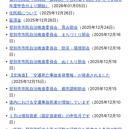
年度申告分より開始）
（
2026年01月05日
）
住民税について
（
2025年12月26日
）
延滞金
（
2025年12月26日
）
登別市市民自治推進委員会 育み部会
（
2025年12月24日
）
登別市市民自治推進委員会 まちづくり部会
（
2025年12月16
日
）
登別市市民自治推進委員会 防災・環境部会
（
2025年12月16
日
）
登別市市民自治推進委員会 ぬくもり部会
（
2025年12月16
日
）
【北海道】「交通死亡事故多発警報」が発表されました
（
2025年12月15日
）
登別市市民自治推進委員会 都市調和部会
（
2025年12月15
日
）
道内における交通事故死者が増加しています
（
2025年12月10
日
）
１月は償却資産（固定資産税）の申告月です
（
2025年12月10
日
）