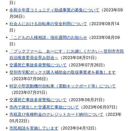
日
）
令和６年度コミュニティ助成事業の募集について
（
2023年09
月06日
）
社会人における自転車の安全利用について
（
2023年08月14
日
）
「こどもの人権相談」強化週間のお知らせ
（
2023年08月09
日
）
「ブックファーム あーにす」にお越しください～登別市市民
自治推進委員会育み部会～
（
2023年08月01日
）
交通死亡事故多発警報について
（
2023年07月26日
）
登別市宅配ボックス購入補助金の取扱事業者を募集します
（
2023年07月06日
）
特定小型原動機付自転車（電動キックボード等）について
（
2023年07月01日
）
交通死亡事故多発警報について
（
2023年06月21日
）
市内で発生した交通死亡事故について
（
2023年06月07日
）
市税及び各種料金のクレジットカード納付について
（
2023年
05月22日
）
市民相談を実施しています
（
2023年04月12日
）