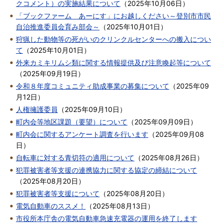
クコメント）の実施結果について
（
2025年10月06日
）
「ブックファーム あーにす」にお越しください～登別市市民
自治推進委員会育み部会～
（
2025年10月01日
）
狩猟した動物等の死がいのクリンクルセンターへの搬入につい
て
（
2025年10月01日
）
外来カミキリムシ類に関する情報提供及び注意喚起等について
（
2025年09月19日
）
令和８年度コミュニティ助成事業の募集について
（
2025年09
月12日
）
人権擁護委員
（
2025年09月10日
）
町内会等地区課題（要望）について
（
2025年09月09日
）
町内会に関するアンケート調査を行います
（
2025年09月08
日
）
自転車に対する青切符の適用について
（
2025年08月26日
）
犯罪被害者等支援の連携協力に関する協定の締結について
（
2025年08月20日
）
犯罪被害者等支援について
（
2025年08月20日
）
電気自動車のススメ！
（
2025年08月13日
）
市役所本庁舎の電気自動車急速充電器の運用を終了します