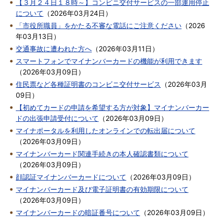
【３月２４日１８時～】コンビニ交付サービスの一部運用停止
について
（
2026年03月24日
）
「市役所職員」をかたる不審な電話にご注意ください
（
2026
年03月13日
）
交通事故に遭われた方へ
（
2026年03月11日
）
スマートフォンでマイナンバーカードの機能が利用できます
（
2026年03月09日
）
住民票など各種証明書のコンビニ交付サービス
（
2026年03月
09日
）
【初めてカードの申請を希望する方が対象】マイナンバーカー
ドの出張申請受付について
（
2026年03月09日
）
マイナポータルを利用したオンラインでの転出届について
（
2026年03月09日
）
マイナンバーカード関連手続きの本人確認書類について
（
2026年03月09日
）
顔認証マイナンバーカードについて
（
2026年03月09日
）
マイナンバーカード及び電子証明書の有効期限について
（
2026年03月09日
）
マイナンバーカードの暗証番号について
（
2026年03月09日
）