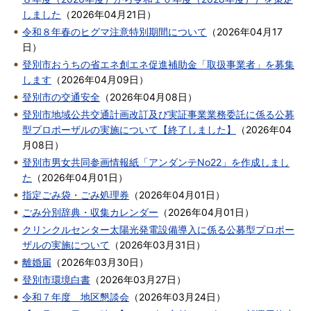
しました
（
2026年04月21日
）
令和８年春のヒグマ注意特別期間について
（
2026年04月17
日
）
登別市おうちの省エネ創エネ促進補助金「取扱事業者」を募集
します
（
2026年04月09日
）
登別市の交通安全
（
2026年04月08日
）
登別市地域公共交通計画改訂及び実証事業業務委託に係る公募
型プロポーザルの実施について【終了しました】
（
2026年04
月08日
）
登別市男女共同参画情報紙「アンダンテNo22」を作成しまし
た
（
2026年04月01日
）
指定ごみ袋・ごみ処理券
（
2026年04月01日
）
ごみ分別辞典・収集カレンダー
（
2026年04月01日
）
クリンクルセンター太陽光発電設備導入に係る公募型プロポー
ザルの実施について
（
2026年03月31日
）
離婚届
（
2026年03月30日
）
登別市環境白書
（
2026年03月27日
）
令和７年度 地区懇談会
（
2026年03月24日
）