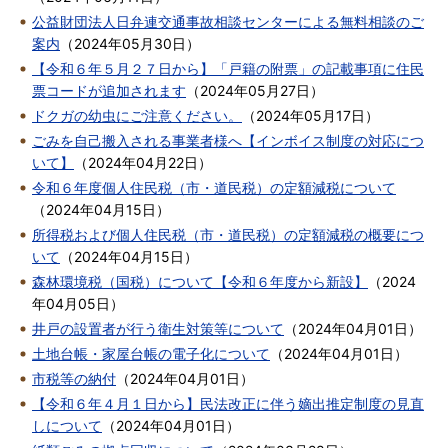
公益財団法人日弁連交通事故相談センターによる無料相談のご
案内
（
2024年05月30日
）
【令和６年５月２７日から】「戸籍の附票」の記載事項に住民
票コードが追加されます
（
2024年05月27日
）
ドクガの幼虫にご注意ください。
（
2024年05月17日
）
ごみを自己搬入される事業者様へ【インボイス制度の対応につ
いて】
（
2024年04月22日
）
令和６年度個人住民税（市・道民税）の定額減税について
（
2024年04月15日
）
所得税および個人住民税（市・道民税）の定額減税の概要につ
いて
（
2024年04月15日
）
森林環境税（国税）について【令和６年度から新設】
（
2024
年04月05日
）
井戸の設置者が行う衛生対策等について
（
2024年04月01日
）
土地台帳・家屋台帳の電子化について
（
2024年04月01日
）
市税等の納付
（
2024年04月01日
）
【令和６年４月１日から】民法改正に伴う嫡出推定制度の見直
しについて
（
2024年04月01日
）