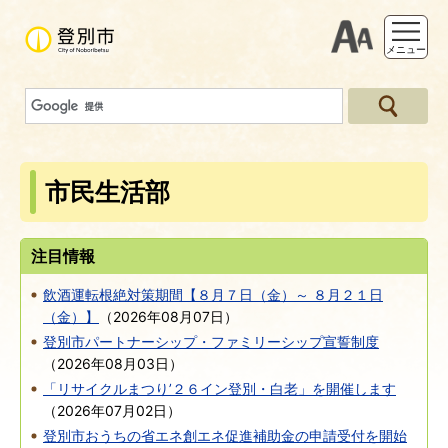
支援ツー
メニュー
市民生活部
注目情報
飲酒運転根絶対策期間【８月７日（金）～ ８月２１日
（金）】
（
2026年08月07日
）
登別市パートナーシップ・ファミリーシップ宣誓制度
（
2026年08月03日
）
「リサイクルまつり’２６イン登別・白老」を開催します
（
2026年07月02日
）
登別市おうちの省エネ創エネ促進補助金の申請受付を開始