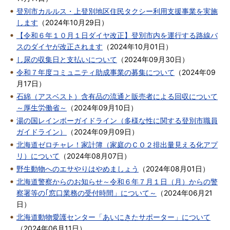
登別市カルルス・上登別地区住民タクシー利用支援事業を実施
します
（
2024年10月29日
）
【令和６年１０月１日ダイヤ改正】登別市内を運行する路線バ
スのダイヤが改正されます
（
2024年10月01日
）
し尿の収集日と支払いについて
（
2024年09月30日
）
令和７年度コミュニティ助成事業の募集について
（
2024年09
月17日
）
石綿（アスベスト）含有品の流通と販売者による回収について
～厚生労働省～
（
2024年09月10日
）
湯の国レインボーガイドライン（多様な性に関する登別市職員
ガイドライン）
（
2024年09月09日
）
北海道ゼロチャレ！家計簿（家庭のＣＯ２排出量見える化アプ
リ）について
（
2024年08月07日
）
野生動物へのエサやりはやめましょう
（
2024年08月01日
）
北海道警察からのお知らせ～令和６年７月１日（月）からの警
察署等の｢窓口業務の受付時間」について～
（
2024年06月21
日
）
北海道動物愛護センター「あいにきたサポーター」について
（
2024年06月11日
）