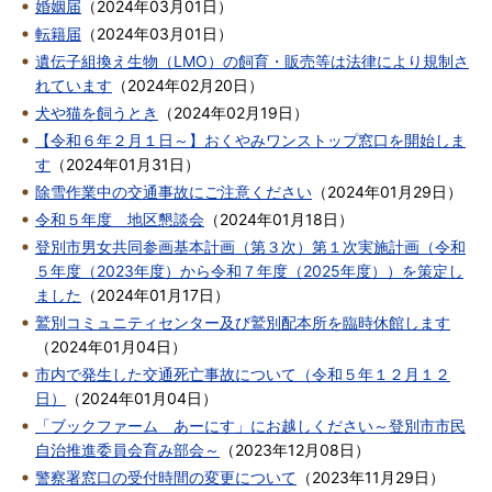
婚姻届
（
2024年03月01日
）
転籍届
（
2024年03月01日
）
遺伝子組換え生物（LMO）の飼育・販売等は法律により規制さ
れています
（
2024年02月20日
）
犬や猫を飼うとき
（
2024年02月19日
）
【令和６年２月１日～】おくやみワンストップ窓口を開始しま
す
（
2024年01月31日
）
除雪作業中の交通事故にご注意ください
（
2024年01月29日
）
令和５年度 地区懇談会
（
2024年01月18日
）
登別市男女共同参画基本計画（第３次）第１次実施計画（令和
５年度（2023年度）から令和７年度（2025年度））を策定し
ました
（
2024年01月17日
）
鷲別コミュニティセンター及び鷲別配本所を臨時休館します
（
2024年01月04日
）
市内で発生した交通死亡事故について（令和５年１２月１２
日）
（
2024年01月04日
）
「ブックファーム あーにす」にお越しください～登別市市民
自治推進委員会育み部会～
（
2023年12月08日
）
警察署窓口の受付時間の変更について
（
2023年11月29日
）