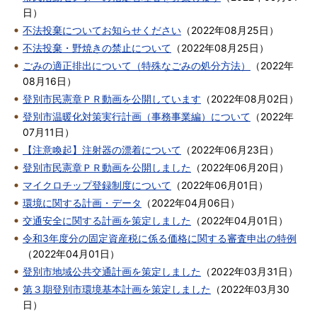
日
）
不法投棄についてお知らせください
（
2022年08月25日
）
不法投棄・野焼きの禁止について
（
2022年08月25日
）
ごみの適正排出について（特殊なごみの処分方法）
（
2022年
08月16日
）
登別市民憲章ＰＲ動画を公開しています
（
2022年08月02日
）
登別市温暖化対策実行計画（事務事業編）について
（
2022年
07月11日
）
【注意喚起】注射器の漂着について
（
2022年06月23日
）
登別市民憲章ＰＲ動画を公開しました
（
2022年06月20日
）
マイクロチップ登録制度について
（
2022年06月01日
）
環境に関する計画・データ
（
2022年04月06日
）
交通安全に関する計画を策定しました
（
2022年04月01日
）
令和3年度分の固定資産税に係る価格に関する審査申出の特例
（
2022年04月01日
）
登別市地域公共交通計画を策定しました
（
2022年03月31日
）
第３期登別市環境基本計画を策定しました
（
2022年03月30
日
）