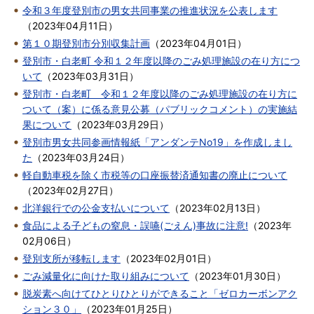
令和３年度登別市の男女共同事業の推進状況を公表します
（
2023年04月11日
）
第１０期登別市分別収集計画
（
2023年04月01日
）
登別市・白老町 令和１２年度以降のごみ処理施設の在り方につ
いて
（
2023年03月31日
）
登別市・白老町 令和１２年度以降のごみ処理施設の在り方に
ついて（案）に係る意見公募（パブリックコメント）の実施結
果について
（
2023年03月29日
）
登別市男女共同参画情報紙「アンダンテNo19」を作成しまし
た
（
2023年03月24日
）
軽自動車税を除く市税等の口座振替済通知書の廃止について
（
2023年02月27日
）
北洋銀行での公金支払いについて
（
2023年02月13日
）
食品による子どもの窒息・誤嚥(ごえん)事故に注意!
（
2023年
02月06日
）
登別支所が移転します
（
2023年02月01日
）
ごみ減量化に向けた取り組みについて
（
2023年01月30日
）
脱炭素へ向けてひとりひとりができること「ゼロカーボンアク
ション３０」
（
2023年01月25日
）