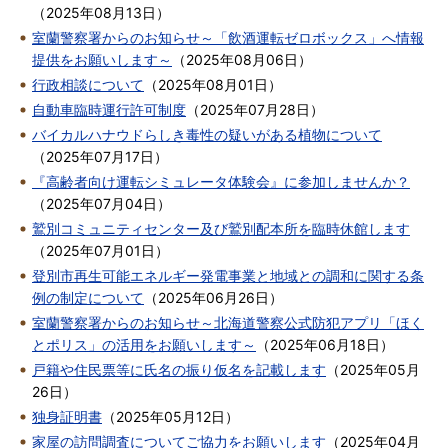
（
2025年08月13日
）
室蘭警察署からのお知らせ～「飲酒運転ゼロボックス」へ情報
提供をお願いします～
（
2025年08月06日
）
行政相談について
（
2025年08月01日
）
自動車臨時運行許可制度
（
2025年07月28日
）
バイカルハナウドらしき毒性の疑いがある植物について
（
2025年07月17日
）
『高齢者向け運転シミュレータ体験会』に参加しませんか？
（
2025年07月04日
）
鷲別コミュニティセンター及び鷲別配本所を臨時休館します
（
2025年07月01日
）
登別市再生可能エネルギー発電事業と地域との調和に関する条
例の制定について
（
2025年06月26日
）
室蘭警察署からのお知らせ～北海道警察公式防犯アプリ「ほく
とポリス」の活用をお願いします～
（
2025年06月18日
）
戸籍や住民票等に氏名の振り仮名を記載します
（
2025年05月
26日
）
独身証明書
（
2025年05月12日
）
家屋の訪問調査についてご協力をお願いします
（
2025年04月