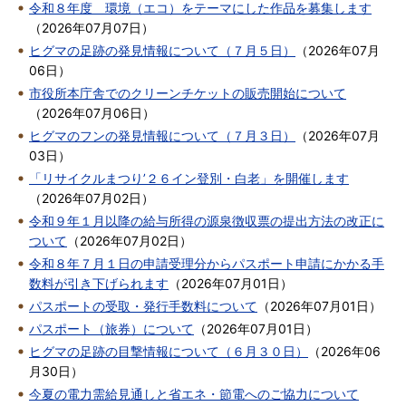
令和８年度 環境（エコ）をテーマにした作品を募集します
（
2026年07月07日
）
ヒグマの足跡の発見情報について（７月５日）
（
2026年07月
06日
）
市役所本庁舎でのクリーンチケットの販売開始について
（
2026年07月06日
）
ヒグマのフンの発見情報について（７月３日）
（
2026年07月
03日
）
「リサイクルまつり’２６イン登別・白老」を開催します
（
2026年07月02日
）
令和９年１月以降の給与所得の源泉徴収票の提出方法の改正に
ついて
（
2026年07月02日
）
令和８年７月１日の申請受理分からパスポート申請にかかる手
数料が引き下げられます
（
2026年07月01日
）
パスポートの受取・発行手数料について
（
2026年07月01日
）
パスポート（旅券）について
（
2026年07月01日
）
ヒグマの足跡の目撃情報について（６月３０日）
（
2026年06
月30日
）
今夏の電力需給見通しと省エネ・節電へのご協力について