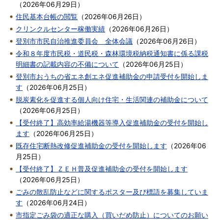
（
2026年06月29日
）
住民基本台帳の閲覧
（
2026年06月26日
）
クリンクルセンター稼働実績
（
2026年06月26日
）
登別市市民自治推進委員会 全体会議
（
2026年06月26日
）
令和８年度市民税・道民税・森林環境税納税通知書に係る課税
明細書の記載内容の不備について
（
2026年06月25日
）
登別市おうちの省エネ創エネ促進補助金の申請受付を開始しま
す
（
2026年06月25日
）
脱炭素化を促進する個人向け住宅・生活関連の補助金について
（
2026年06月25日
）
【受付終了】高効率給湯機器等導入促進補助金の受付を開始し
ます
（
2026年06月25日
）
既存住宅断熱改修促進補助金の受付を開始します
（
2026年06
月25日
）
【受付終了】ＺＥＨ普及促進補助金の受付を開始します
（
2026年06月25日
）
ごみの散乱防止などに関するポスター及び標語を募集していま
す
（
2026年06月24日
）
市指定ごみ袋の適正な購入（買いだめ防止）についてのお願い