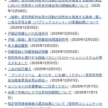
（仮称）登別市町内会等の活動の活性化を推進する条例の制定
に向けた市民等との意見交換会等の開催結果について
（
2025
年12月08日
）
（仮称）登別市町内会等の活動の活性化を推進する条例（案）
に係る意見公募（パブリックコメント）の実施結果について
（
2025年12月05日
）
戸籍証明書などの広域交付
（
2025年12月02日
）
戸籍（除籍）電子証明書提供用識別符号
（
2025年12月02日
）
本人確認書類
（
2025年12月02日
）
印鑑登録と印鑑登録証明書
（
2025年12月02日
）
登別市内を運行する路線バスにバスロケーションシステムが導
入されました
（
2025年12月01日
）
ごみの自己搬入
（
2025年12月01日
）
「ブックファーム あーにす」にお越しください～登別市市民
自治推進委員会育み部会～
（
2025年12月01日
）
エゾシカとの交通事故にご注意ください
（
2025年11月17日
）
令和７年秋のヒグマ注意特別期間について
（
2025年11月13
日
）
指定管理者候補者の選定結果について（登別市コミュニティセ