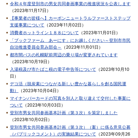
令和４年度登別市の男女共同参画事業の推進状況を公表します
（
2023年11月17日
）
【事業者の皆様へ】カーボンニュートラルファーストステップ
支援事業について
（
2023年11月02日
）
消費者ホットライン１８８について
（
2023年11月01日
）
「ブックファーム あーにす」にお越しください～登別市市民
自治推進委員会育み部会～
（
2023年11月01日
）
都市間バスの札幌駅前周辺の乗り場が変更されています
（
2023年10月19日
）
入湯税及び市たばこ税の電子申告等について
（
2023年10月10
日
）
デコ活（脱炭素につながる新しい豊かな暮らしを創る国民運
動）
（
2023年10月04日
）
マイナンバーカードの写真を別人と取り違えて交付した事案に
ついて
（
2023年10月03日
）
登別市男女共同参画基本計画（第３次）を策定しました
（
2023年10月02日
）
登別市男女共同参画基本計画（第３次）（案）に係る意見公募
（パブリックコメント）の実施結果について
（
2023年09月26