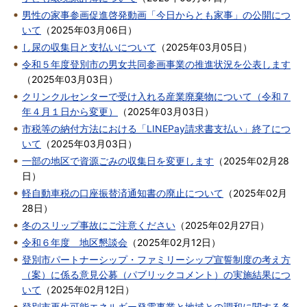
男性の家事参画促進啓発動画「今日からとも家事」の公開につ
いて
（
2025年03月06日
）
し尿の収集日と支払いについて
（
2025年03月05日
）
令和５年度登別市の男女共同参画事業の推進状況を公表します
（
2025年03月03日
）
クリンクルセンターで受け入れる産業廃棄物について（令和７
年４月１日から変更）
（
2025年03月03日
）
市税等の納付方法における「LINEPay請求書支払い」終了につ
いて
（
2025年03月03日
）
一部の地区で資源ごみの収集日を変更します
（
2025年02月28
日
）
軽自動車税の口座振替済通知書の廃止について
（
2025年02月
28日
）
冬のスリップ事故にご注意ください
（
2025年02月27日
）
令和６年度 地区懇談会
（
2025年02月12日
）
登別市パートナーシップ・ファミリーシップ宣誓制度の考え方
（案）に係る意見公募（パブリックコメント）の実施結果につ
いて
（
2025年02月12日
）
登別市再生可能エネルギー発電事業と地域との調和に関する条