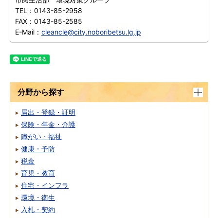
TEL：
0143-85-2958
FAX：
0143-85-2585
E-Mail：
cleancle@city.noboribetsu.lg.jp
分野から探す
届出・登録・証明
保険・年金・介護
障がい・福祉
健康・予防
税金
育児・教育
住宅・インフラ
環境・衛生
入札・契約