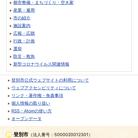
都市整備・まちづくり・空き家
産業・雇用
市の紹介
施設案内
広報・広聴
行政・計画
選挙
防災・救急
新型コロナウイルス関連情報
登別市公式ウェブサイトの利用について
ウェブアクセシビリティについて
リンク・著作権・免責事項
個人情報の取り扱い
RSS・Atomの使い方
オープンデータ
登別市
（法人番号：5000020012301）