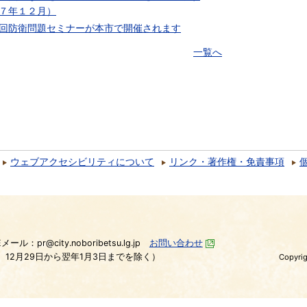
７年１２月）
回防衛問題セミナーが本市で開催されます
一覧へ
ウェブアクセシビリティについて
リンク・著作権・免責事項
）
Eメール：pr@city.noboribetsu.lg.jp
お問い合わせ
、12月29日から翌年1月3日までを除く）
Copyrig