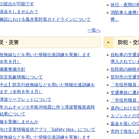
の提出が可能です
休日・夜間の
談会をしませんか？
消防車も連携
施設における風水害対策ガイドラインについて
携」
一覧へ
災・災害
防犯・交
政無線などを用いた情報伝達訓練を実施します
自転車の交通
８年８月）
導入されてい
備蓄整備方針
住民税の納税
防災気象情報について
登別市の交通
中止】防災行政無線などを用いた情報伝達訓練を
「市役所職員
ます（令和８年４月）
交通事故に遭
津波リーフレットについて
「市役所職員
年カムチャツカ半島沖地震に伴う津波警報発表時
道内における
結果について
エゾシカとの
修を実施しませんか
返金を装い○
向け災害情報提供アプリ「Safety tips」について
市内で発生し
政無線などを用いた情報伝達訓練を実施します