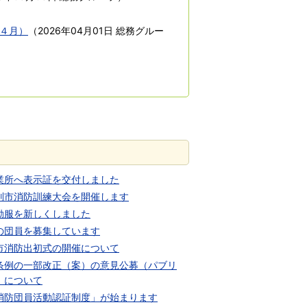
４月）
（
2026年04月01日
総務グルー
業所へ表示証を交付しました
別市消防訓練大会を開催します
動服を新しくしました
の団員を募集しています
市消防出初式の開催について
条例の一部改正（案）の意見公募（パブリ
）について
消防団員活動認証制度」が始まります