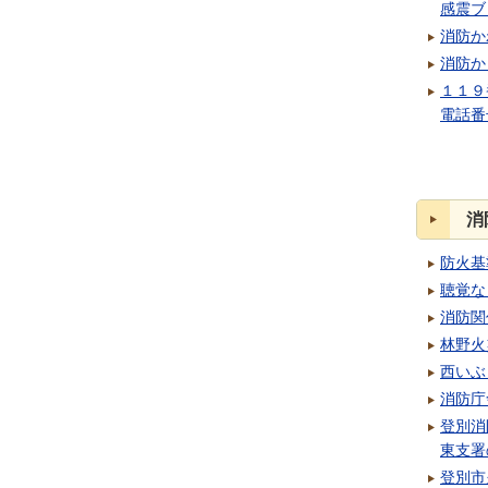
感震ブ
消防か
消防か
１１９
電話番
消
防火基
聴覚な
消防関
林野火
西いぶ
消防庁
登別消
東支署
登別市