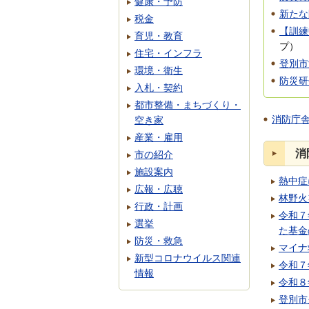
健康・予防
新たな
税金
【訓練
育児・教育
プ
）
住宅・インフラ
登別市
環境・衛生
防災研
入札・契約
都市整備・まちづくり・
消防庁
空き家
産業・雇用
消
市の紹介
施設案内
熱中症
広報・広聴
林野火
行政・計画
令和７
選挙
た基金
防災・救急
マイナ
新型コロナウイルス関連
令和７
情報
令和８
登別市