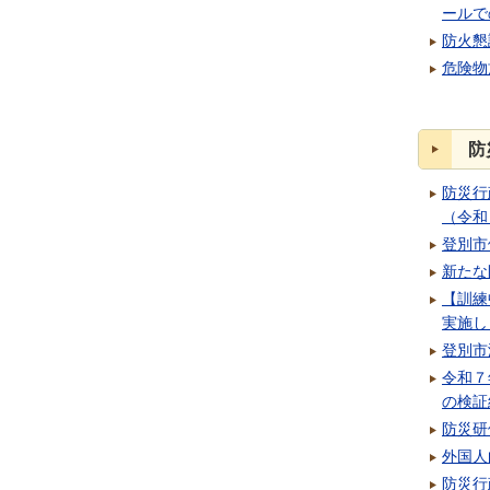
ールで
防火懇
危険物
防
防災行
（令和
登別市
新たな
【訓練
実施し
登別市
令和７
の検証
防災研
外国人
防災行