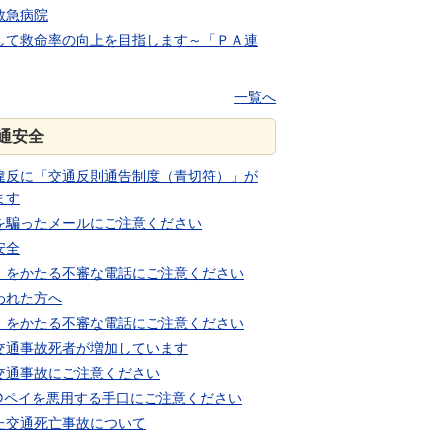
救急病院
して救命率の向上を目指します～「ＰＡ連
一覧へ
通安全
違反に「交通反則通告制度（青切符）」が
ます
を騙ったメールにご注意ください
安全
」をかたる不審な電話にご注意ください
われた方へ
」をかたる不審な電話にご注意ください
交通事故死者が増加しています
交通事故にご注意ください
○ペイを悪用する手口にご注意ください
た交通死亡事故について