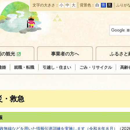
文字の大きさ
小
中
大
背景色
白
青
黒
ふりが
本
文
へ
移
動
別の観光
事業者の方へ
ふるさと
離婚
就職・転職
引越し・住まい
ごみ・リサイクル
高齢
災・救急
報
政無線などを用いた情報伝達訓練を実施します（令和８年８月）
（
20