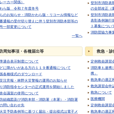
レーカー関係）
登別市消防表
わら版 令和７年度冬号
の全部改正（
らのお知らせ・消防かわら版・リコール情報など
登別市消防表
表彰条例施行
番通報の受付切り替えに伴う登別市消防本部等の
ト募集につい
号一部変更について
消防団協力事
一覧へ
防周知事項・各種届出等
救急・診
準適合表示制度について
定例救命講習
どに障がいがある方の１１９番通報について
消防車も連携
携」
係各種様式のダウンロード
救急車の適正
災注意報・林野火災警報の運用のお知らせ
救急講習会申
り消防指令センターの正式運用を開始しました
救急について
舎会議室の使用について
医療機関
防組織図及び消防本部・消防署（本署）・消防署
の問い合わせ先
定例救命講習
火災予防条例等に基づく届出・提出様式は電子メ
救急車の適正