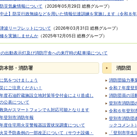
防災気象情報について
（
2026年05月29日
総務グループ
）
中止】防災行政無線などを用いた情報伝達訓練を実施します（令和８年
津波リーフレットについて
（
2026年03月31日
総務グループ
）
修を実施しませんか
（
2025年12月05日
総務グループ
）
舎の出動表示灯及び消防庁舎への来庁時の駐車場について
防本部・消防署
消防団
に気をつけましょう
消防団協力事
災にご注意ください！
令和７年度登
年度石油貯蔵施設立地対策等交付金により造成し
消防団員の活
の公表について
登別市消防団
救急がスマートフォンでも対応可能となります
令和６年登別
年登別市消防年報
登別市消防団
年度住宅用火災警報器設置状況調査について
ックコメント
火災予防条例の一部改正について（サウナ設備・
「登別市学生