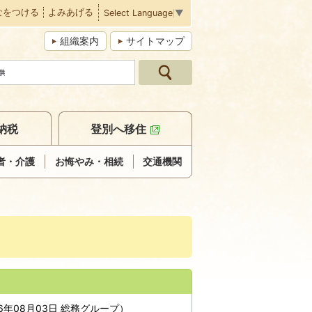
なをつける
よみあげる
Select Language
▼
組織案内
サイトマップ
納税
登別へ移住
者・介護
お悔やみ・相続
交通機関
26年08月03日
総務グループ
）