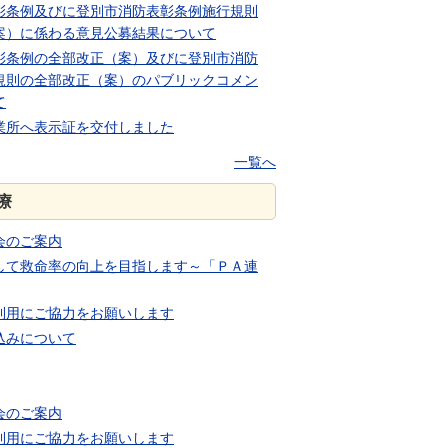
彰条例及びに登別市消防表彰条例施行規則
案）に係わる意見公募結果について
彰条例の全部改正（案）及びに登別市消防
規則の全部改正（案）のパブリックコメン
て
業所へ表示証を交付しました
一覧へ
療
会のご案内
して救命率の向上を目指します～「ＰＡ連
利用にご協力をお願いします
込みについて
会のご案内
利用にご協力をお願いします