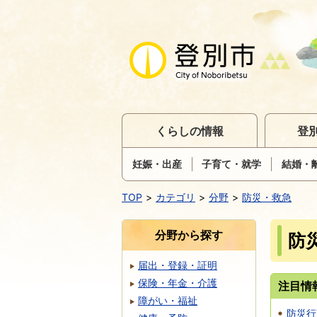
くらしの情報
登
妊娠・出産
子育て・就学
結婚・
TOP
カテゴリ
分野
防災・救急
分野から探す
防
届出・登録・証明
保険・年金・介護
注目情
障がい・福祉
防災行