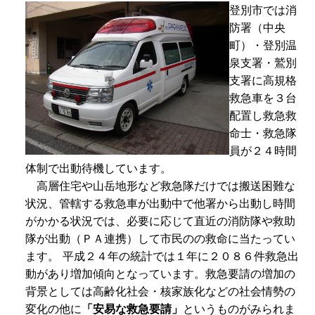
登別市では消
防署（中央
町）・登別温
泉支署・鷲別
支署に高規格
救急車を３台
配置し救急救
命士・救急隊
員が２４時間
体制で出動待機しています。
高層住宅や山岳地形など救急隊だけでは搬送困難な
状況、管轄する救急車が出動中で他署から出動し時間
がかかる状況では、必要に応じて直近の消防隊や救助
隊が出動（ＰＡ連携）して市民のの救命に当たってい
ます。 平成２４年の統計では１年に２０８６件救急出
動があり増加傾向となっています。救急要請の増加の
背景としては高齢化社会・核家族化などの社会情勢の
変化の他に
「安易な救急要請」
というものがみられま