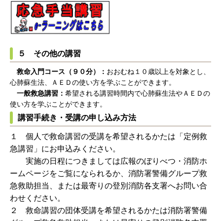
５ その他の講習
救命入門コース（９０分）：
おおむね１０歳以上を対象とし、
心肺蘇生法、ＡＥＤの使い方を学ぶことができます。
一般救急講習：
希望される講習時間内で心肺蘇生法やＡＥＤの
使い方を学ぶことができます。
講習手続き・受講の申し込み方法
１ 個人で救命講習の受講を希望されるかたは「定例救
急講習」にお申込みください。
実施の日程につきましては広報のぼりべつ・消防ホ
ームページをご覧になられるか、消防署警備グループ救
急救助担当、または最寄りの登別消防各支署へお問い合
わせください。
２ 救命講習の団体受講を希望されるかたは消防署警備