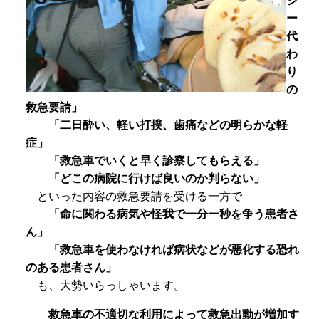
シ
ー
代
わ
り
の
救急要請」
「二日酔い、軽い打撲、歯痛などの明らかな軽
症」
「救急車でいくと早く診察してもらえる」
「どこの病院に行けば良いのか判らない」
といった内容の救急要請を受ける一方で
「命に関わる病気や怪我で一分一秒を争う患者さ
ん」
「救急車を使わなければ病状などが悪化する恐れ
のある患者さん」
も、大勢いらっしゃいます。
救急車の不適切な利用によって救急出動が増加す