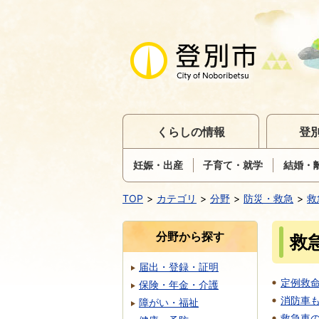
くらしの情報
登
妊娠・出産
子育て・就学
結婚・
TOP
カテゴリ
分野
防災・救急
救
分野から探す
救
届出・登録・証明
定例救
保険・年金・介護
消防車
障がい・福祉
救急車