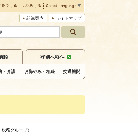
なをつける
よみあげる
Select Language
▼
組織案内
サイトマップ
納税
登別へ移住
者・介護
お悔やみ・相続
交通機関
日
総務グループ
）