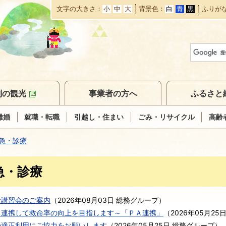
文字の大きさ
小
中
大
背景色
白
青
黒
ふりが
本
文
へ
移
動
別の観光
事業者の方へ
ふるさと
離婚
就職・転職
引越し・住まい
ごみ・リサイクル
高齢
急・診療
急・診療
命講習会のご案内
（
2026年08月03日
総務グループ
）
も連携して救命率の向上を目指します～「ＰＡ連携」
（
2026年05月25
の適正利用にご協力をお願いします
（
2026年05月25日
総務グループ
）