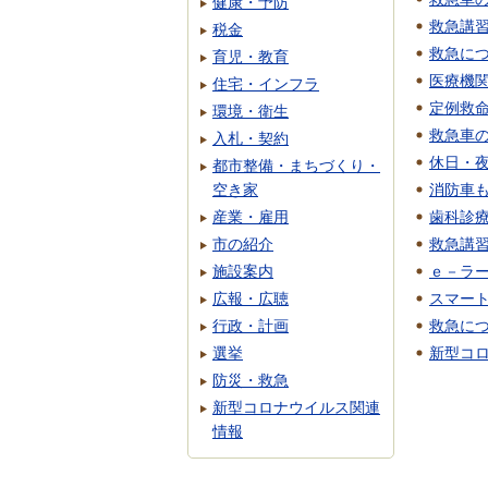
健康・予防
救急講
税金
救急に
育児・教育
医療機
住宅・インフラ
定例救
環境・衛生
救急車
入札・契約
休日・
都市整備・まちづくり・
空き家
消防車
産業・雇用
歯科診
市の紹介
救急講
施設案内
ｅ－ラ
広報・広聴
スマー
行政・計画
救急に
選挙
新型コ
防災・救急
新型コロナウイルス関連
情報