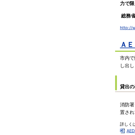
力で限
総務省
http://
ＡＥ
市内で
し出し
貸出の
消防署
置され
詳しく
AE