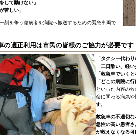
をして動けない」
が苦しい」
一刻を争う傷病者を病院へ搬送するための緊急車両で
車の適正利用は市民の皆様のご協力が必要です
「タクシー代わり
「二日酔い、軽い
「救急車でいくと
「どこの病院に行
といった内容の救
命に関わる病気や
す。
救急車の不適切な
急性の高い患者さ
が救えなくなる可