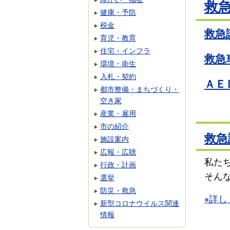
救
健康・予防
税金
救急
育児・教育
住宅・インフラ
救急
環境・衛生
入札・契約
ＡＥ
都市整備・まちづくり・
空き家
産業・雇用
市の紹介
救急
施設案内
広報・広聴
私た
行政・計画
そん
選挙
防災・救急
詳し
※
新型コロナウイルス関連
情報