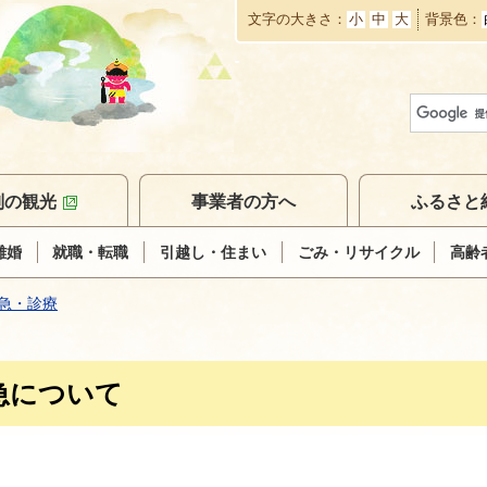
文字の大きさ
小
中
大
背景色
本
文
へ
移
動
別の観光
事業者の方へ
ふるさと
離婚
就職・転職
引越し・住まい
ごみ・リサイクル
高齢
急・診療
急について