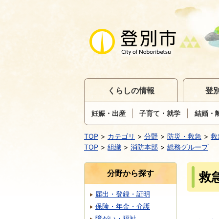
くらしの情報
登
妊娠・出産
子育て・就学
結婚・
TOP
カテゴリ
分野
防災・救急
救
TOP
組織
消防本部
総務グループ
分野から探す
救
届出・登録・証明
保険・年金・介護
障がい・福祉