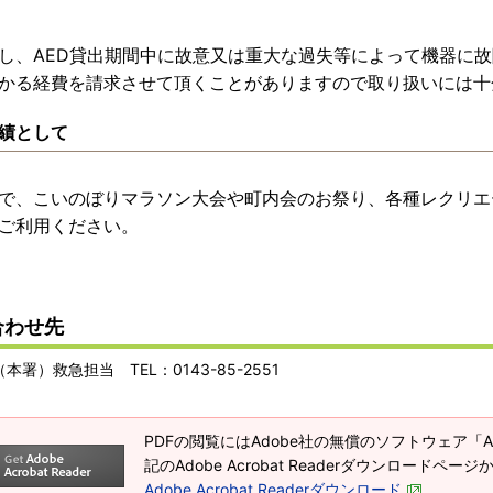
し、AED貸出期間中に故意又は重大な過失等によって機器に
かる経費を請求させて頂くことがありますので取り扱いには十
績として
で、こいのぼりマラソン大会や町内会のお祭り、各種レクリエ
ご利用ください。
合わせ先
本署）救急担当 TEL：0143-85-2551
PDFの閲覧にはAdobe社の無償のソフトウェア「Adob
記のAdobe Acrobat Readerダウンロードペ
Adobe Acrobat Readerダウンロード