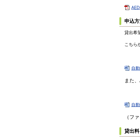
AE
申込方
貸出希
こちら
自動
また、
自動
（ファ
貸出料