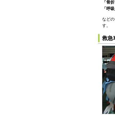
「骨折
「呼吸
などの
す。
救急