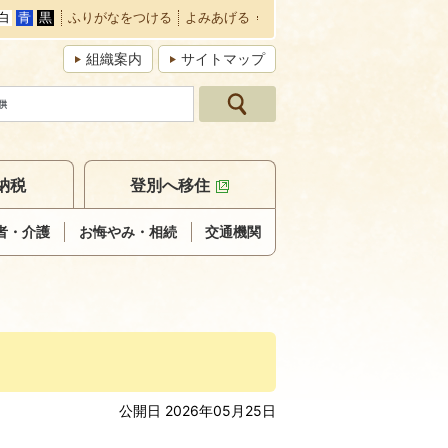
白
青
黒
ふりがなをつける
よみあげる
組織案内
サイトマップ
納税
登別へ移住
者・介護
お悔やみ・相続
交通機関
公開日 2026年05月25日