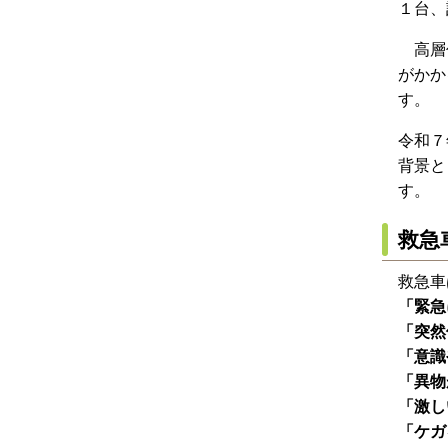
１台、
高層住
がかか
す。
令和７
背景と
す。
救急
救急車
「緊急
「突然
「意識
「異物
「激し
「ケガ