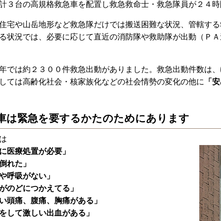
計３台の高規格救急車を配置し救急救命士・救急隊員が２４時
宅や山岳地形など救急隊だけでは搬送困難な状況、管轄する
る状況では、必要に応じて直近の消防隊や救助隊が出動（ＰＡ
年では約２３００件救急出動がありました。救急出動件数は、
しては高齢化社会・核家族化などの社会情勢の変化の他に
「安
車は緊急を要するかたのためにあります
は
に医療処置が必要」
倒れた」
や呼吸がない」
がのどにつかえてる」
い頭痛、腹痛、胸痛がある」
をして激しい出血がある」