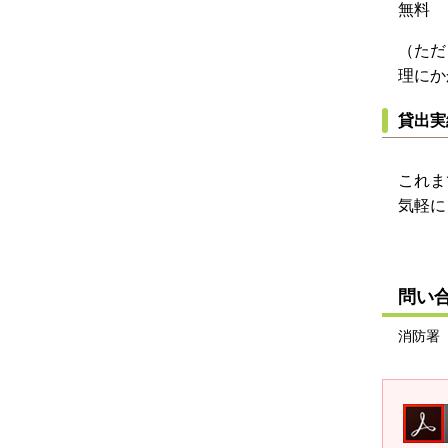
無料
（ただ
理にか
貸出実
これま
気軽に
問い
消防署（