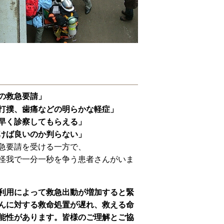
の救急要請」
打撲、歯痛などの明らかな軽症」
早く診察してもらえる」
けば良いのか判らない」
急要請を受ける一方で、
怪我で一分一秒を争う患者さん
がいま
利用によって救急出動が増加すると緊
んに対する救命処置が遅れ、救える命
能性があります。皆様のご理解とご協