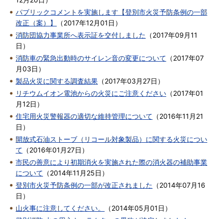
パブリックコメントを実施します【登別市火災予防条例の一部
改正（案）】
（
2017年12月01日
）
消防団協力事業所へ表示証を交付しました
（
2017年09月11
日
）
消防車の緊急出動時のサイレン音の変更について
（
2017年07
月03日
）
製品火災に関する調査結果
（
2017年03月27日
）
リチウムイオン電池からの火災にご注意ください
（
2017年01
月12日
）
住宅用火災警報器の適切な維持管理について
（
2016年11月21
日
）
開放式石油ストーブ（リコール対象製品）に関する火災につい
て
（
2016年01月27日
）
市民の善意により初期消火を実施された際の消火器の補助事業
について
（
2014年11月25日
）
登別市火災予防条例の一部が改正されました
（
2014年07月16
日
）
山火事に注意してください。
（
2014年05月01日
）