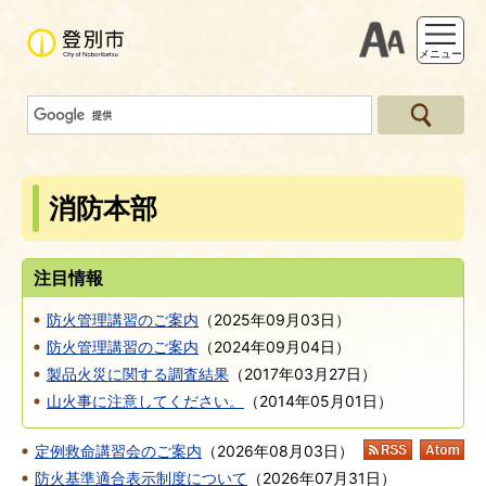
支援ツー
メニュー
消防本部
注目情報
防火管理講習のご案内
（
2025年09月03日
）
防火管理講習のご案内
（
2024年09月04日
）
製品火災に関する調査結果
（
2017年03月27日
）
山火事に注意してください。
（
2014年05月01日
）
定例救命講習会のご案内
（
2026年08月03日
）
RSS
At
防火基準適合表示制度について
（
2026年07月31日
）