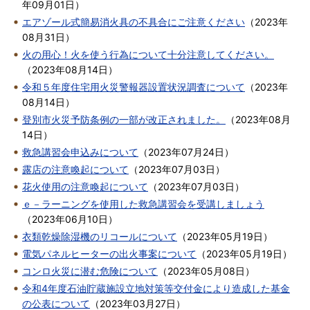
年09月01日
）
エアゾール式簡易消火具の不具合にご注意ください
（
2023年
08月31日
）
火の用心！火を使う行為について十分注意してください。
（
2023年08月14日
）
令和５年度住宅用火災警報器設置状況調査について
（
2023年
08月14日
）
登別市火災予防条例の一部が改正されました。
（
2023年08月
14日
）
救急講習会申込みについて
（
2023年07月24日
）
露店の注意喚起について
（
2023年07月03日
）
花火使用の注意喚起について
（
2023年07月03日
）
ｅ－ラーニングを使用した救急講習会を受講しましょう
（
2023年06月10日
）
衣類乾燥除湿機のリコールについて
（
2023年05月19日
）
電気パネルヒーターの出火事案について
（
2023年05月19日
）
コンロ火災に潜む危険について
（
2023年05月08日
）
令和4年度石油貯蔵施設立地対策等交付金により造成した基金
の公表について
（
2023年03月27日
）