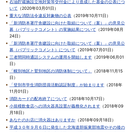
石油貯蔵施設立地対策等交付金により造成した基金の公表につ
いて
（
2020年03月01日
）
重大な消防法令違反対象物の公表
（
2019年10月11日
）
「新消防本署庁舎建設に向けた取組について（案）」の意見公
募（パブリックコメント）の実施結果について
（
2019年08月
24日
）
「新消防本署庁舎建設に向けた取組について（案）」の意見公
募（パブリックコメント）について
（
2019年07月01日
）
三者間同時通話システムの運用を開始します
（
2019年06月01
日
）
「幌別地区と鷲別地区の消防体制について」
（
2018年11月15
日
）
「登別市学生消防団員活動認証制度」が始まります
（
2018年
11月01日
）
消防カードの配布終了について
（
2018年10月17日
）
小規模飲食店への消火器具設置が義務化されます
（
2018年09
月18日
）
あなたのお店に消火器はありますか
（
2018年09月18日
）
平成３０年９月６日に発生した北海道胆振東部地震やその後の