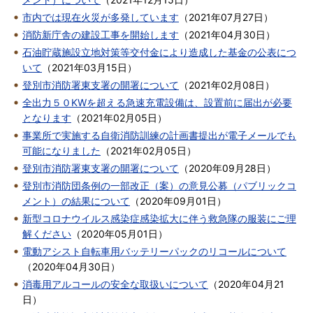
市内では現在火災が多発しています
（
2021年07月27日
）
消防新庁舎の建設工事を開始します
（
2021年04月30日
）
石油貯蔵施設立地対策等交付金により造成した基金の公表につ
いて
（
2021年03月15日
）
登別市消防署東支署の開署について
（
2021年02月08日
）
全出力５０KWを超える急速充電設備は、設置前に届出が必要
となります
（
2021年02月05日
）
事業所で実施する自衛消防訓練の計画書提出が電子メールでも
可能になりました
（
2021年02月05日
）
登別市消防署東支署の開署について
（
2020年09月28日
）
登別市消防団条例の一部改正（案）の意見公募（パブリックコ
メント）の結果について
（
2020年09月01日
）
新型コロナウイルス感染症感染拡大に伴う救急隊の服装にご理
解ください
（
2020年05月01日
）
電動アシスト自転車用バッテリーパックのリコールについて
（
2020年04月30日
）
消毒用アルコールの安全な取扱いについて
（
2020年04月21
日
）