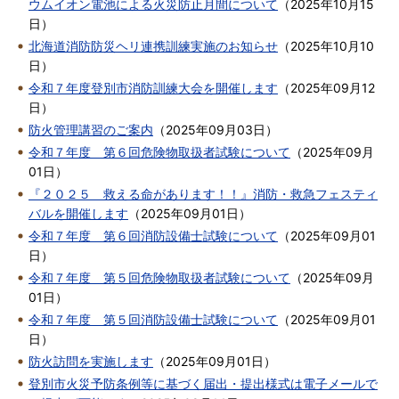
ウムイオン電池による火災防止月間について
（
2025年10月15
日
）
北海道消防防災ヘリ連携訓練実施のお知らせ
（
2025年10月10
日
）
令和７年度登別市消防訓練大会を開催します
（
2025年09月12
日
）
防火管理講習のご案内
（
2025年09月03日
）
令和７年度 第６回危険物取扱者試験について
（
2025年09月
01日
）
『２０２５ 救える命があります！！』消防・救急フェスティ
バルを開催します
（
2025年09月01日
）
令和７年度 第６回消防設備士試験について
（
2025年09月01
日
）
令和７年度 第５回危険物取扱者試験について
（
2025年09月
01日
）
令和７年度 第５回消防設備士試験について
（
2025年09月01
日
）
防火訪問を実施します
（
2025年09月01日
）
登別市火災予防条例等に基づく届出・提出様式は電子メールで