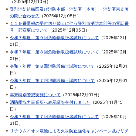
（
2025年12月10日
）
登別消防組織図及び消防本部・消防署（本署）・消防署東支署
の問い合わせ先
（
2025年12月05日
）
１１９番通報の受付切り替えに伴う登別市消防本部等の電話番
号一部変更について
（
2025年12月05日
）
令和７年度 第９回危険物取扱者試験について
（
2025年12月
01日
）
令和７年度 第８回危険物取扱者試験について
（
2025年12月
01日
）
令和７年度 第８回消防設備士試験について
（
2025年12月01
日
）
令和７年度 第７回消防設備士試験について
（
2025年12月01
日
）
年末特別警戒実施について
（
2025年12月01日
）
消防団協力事業所へ表示証を交付しました
（
2025年11月15
日
）
令和７年度 第７回危険物取扱者試験について
（
2025年10月
31日
）
リチウムイオン電池による火災防止強化キャンペーン及びリチ