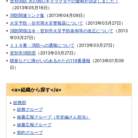
登別消防 火の用心キャラクターの愛称が決定しました！
（
2013年05月16日
）
消防関連リンク集
（
2013年04月09日
）
火災予防・住宅用火災警報器について
（
2013年03月27日
）
消防関係法令・登別市火災予防条例等の改正について
（
2013
年03月27日
）
１１９番・消防への通報について
（
2013年03月27日
）
登別市消防団
（
2013年03月27日
）
聴覚などに障がいのあるかたの119番通報
（
2013年01月09
日
）
<a>組織から探す</a>
総務部
総務グループ
秘書広報グループ（市史編さん担当）
秘書広報グループ
契約グループ