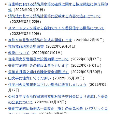
災害時における消防用水等の確保に関する協定締結に伴う調印
式
（
2023年03月01日
）
消防法に基づく消防計画等に記載する内容の追加について
（
2023年02月22日
）
スマートフォン等から自動で１１９番発信する機能について
（
2023年02月10日
）
令和５年登別市消防出初式を開催します
（
2022年12月15日
）
救急救命講習会申請書
（
2022年09月01日
）
救急について
（
2022年09月01日
）
住宅用火災警報器の設置効果について
（
2022年08月17日
）
登別市消防庁舎の建設工事を行います
（
2022年07月01日
）
毎年６月第２週は危険物安全週間です
（
2022年05月30日
）
山火事に注意してください
（
2022年05月30日
）
住宅用火災警報器は正しい場所に設置しましょう
（
2022年05
月17日
）
令和３年度石油貯蔵施設立地対策等交付金により造成した基金
の公表について
（
2022年03月07日
）
登別市消防団条例の一部改正（案）の意見公募（パブリックコ
メント）について
（
2021年12月15日
）