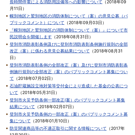
長時間停電による消防用設備等への影響について
（
2018年09
月11日
）
幌別地区と鷲別地区の消防体制について（案）の意見公募（パ
ブリックコメント）について
（
2018年09月03日
）
『幌別地区と鷲別地区の消防体制について（案）』について市
民説明会を開催します
（
2018年08月31日
）
登別市消防表彰条例及びに登別市消防表彰条例施行規則の全部
改正（案）に係わる意見公募結果について
（
2018年08月31
日
）
登別市消防表彰条例の全部改正（案）及びに登別市消防表彰条
例施行規則の全部改正（案）のパブリックコメント募集につい
て
（
2018年07月02日
）
石油貯蔵施設立地対策等交付金により造成した基金の公表につ
いて
（
2018年05月31日
）
登別市火災予防条例一部改正(案）のパブリックコメント募集
結果について
（
2018年02月07日
）
登別市火災予防条例の一部改正（案）のパブリックコメント募
集について
（
2018年01月10日
）
防災関連商品等の不適正取引に関する情報について
（
2017年
12月20日
）