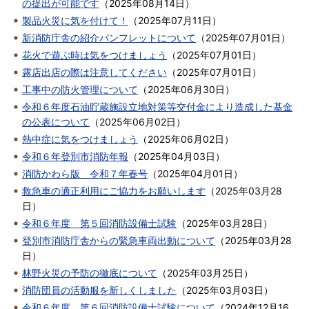
の提出が可能です
（
2025年08月14日
）
製品火災に気を付けて！
（
2025年07月11日
）
新消防庁舎の紹介パンフレットについて
（
2025年07月01日
）
花火で遊ぶ時は気をつけましょう
（
2025年07月01日
）
露店出店の際は注意してください
（
2025年07月01日
）
工事中の防火管理について
（
2025年06月30日
）
令和６年度石油貯蔵施設立地対策等交付金により造成した基金
の公表について
（
2025年06月02日
）
熱中症に気をつけましょう
（
2025年06月02日
）
令和６年登別市消防年報
（
2025年04月03日
）
消防かわら版 令和７年春号
（
2025年04月01日
）
救急車の適正利用にご協力をお願いします
（
2025年03月28
日
）
令和６年度 第５回消防設備士試験
（
2025年03月28日
）
登別市消防庁舎からの緊急車両出動について
（
2025年03月28
日
）
林野火災の予防の徹底について
（
2025年03月25日
）
消防団員の活動服を新しくしました
（
2025年03月03日
）
令和６年度 第６回消防設備士試験について
（
2024年12月16