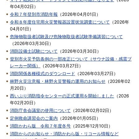
年04月02日
）
令和７年登別市消防年報
（
2026年04月01日
）
令和８年度住宅用火災警報器設置状況調査について
（
2026年
04月01日
）
危険物取扱者試験及び危険物取扱者試験準備講習について
（
2026年03月30日
）
消防設備士試験について
（
2026年03月30日
）
登別市火災予防条例の一部改正について（サウナ設備・感震ブ
レーカー関係）
（
2026年03月27日
）
消防関係各種様式のダウンロード
（
2026年03月27日
）
林野火災注意報・林野火災警報の運用のお知らせ
（
2026年02
月20日
）
西いぶり消防指令センターの正式運用を開始しました
（
2026
年02月20日
）
消防庁舎会議室の使用について
（
2026年02月02日
）
定例救命講習会のご案内
（
2026年01月05日
）
消防かわら版 令和７年度冬号
（
2025年12月10日
）
消防からのお知らせ・消防かわら版・リコール情報など