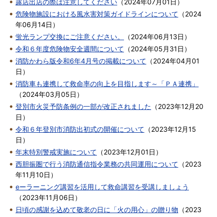
露店出店の際は注意してください
（
2024年07月01日
）
危険物施設における風水害対策ガイドラインについて
（
2024
年06月14日
）
蛍光ランプ交換にご注意ください。
（
2024年06月13日
）
令和６年度危険物安全週間について
（
2024年05月31日
）
消防かわら版令和6年4月号の掲載について
（
2024年04月01
日
）
消防車も連携して救命率の向上を目指します～「ＰＡ連携」
（
2024年03月05日
）
登別市火災予防条例の一部が改正されました
（
2023年12月20
日
）
令和６年登別市消防出初式の開催について
（
2023年12月15
日
）
年末特別警戒実施について
（
2023年12月01日
）
西胆振圏で行う消防通信指令業務の共同運用について
（
2023
年11月10日
）
eーラーニング講習を活用して救命講習を受講しましょう
（
2023年11月06日
）
日頃の感謝を込めて敬老の日に「火の用心」の贈り物
（
2023