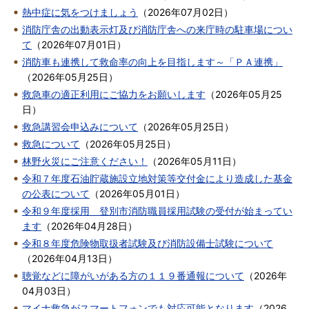
熱中症に気をつけましょう
（
2026年07月02日
）
消防庁舎の出動表示灯及び消防庁舎への来庁時の駐車場につい
て
（
2026年07月01日
）
消防車も連携して救命率の向上を目指します～「ＰＡ連携」
（
2026年05月25日
）
救急車の適正利用にご協力をお願いします
（
2026年05月25
日
）
救急講習会申込みについて
（
2026年05月25日
）
救急について
（
2026年05月25日
）
林野火災にご注意ください！
（
2026年05月11日
）
令和７年度石油貯蔵施設立地対策等交付金により造成した基金
の公表について
（
2026年05月01日
）
令和９年度採用 登別市消防職員採用試験の受付が始まってい
ます
（
2026年04月28日
）
令和８年度危険物取扱者試験及び消防設備士試験について
（
2026年04月13日
）
聴覚などに障がいがある方の１１９番通報について
（
2026年
04月03日
）
マイナ救急がスマートフォンでも対応可能となります
（
2026