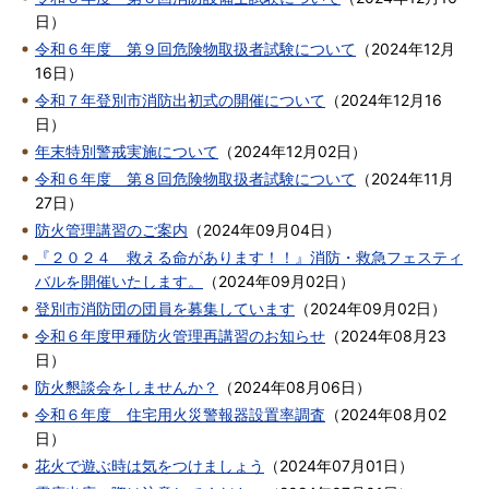
日
）
令和６年度 第９回危険物取扱者試験について
（
2024年12月
16日
）
令和７年登別市消防出初式の開催について
（
2024年12月16
日
）
年末特別警戒実施について
（
2024年12月02日
）
令和６年度 第８回危険物取扱者試験について
（
2024年11月
27日
）
防火管理講習のご案内
（
2024年09月04日
）
『２０２４ 救える命があります！！』消防・救急フェスティ
バルを開催いたします。
（
2024年09月02日
）
登別市消防団の団員を募集しています
（
2024年09月02日
）
令和６年度甲種防火管理再講習のお知らせ
（
2024年08月23
日
）
防火懇談会をしませんか？
（
2024年08月06日
）
令和６年度 住宅用火災警報器設置率調査
（
2024年08月02
日
）
花火で遊ぶ時は気をつけましょう
（
2024年07月01日
）