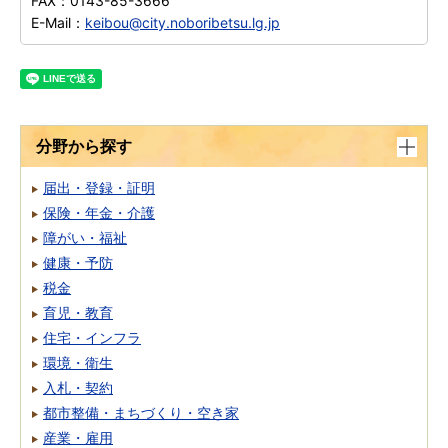
FAX：
0143-85-3666
E-Mail：
keibou@city.noboribetsu.lg.jp
分野から探す
届出・登録・証明
保険・年金・介護
障がい・福祉
健康・予防
税金
育児・教育
住宅・インフラ
環境・衛生
入札・契約
都市整備・まちづくり・空き家
産業・雇用