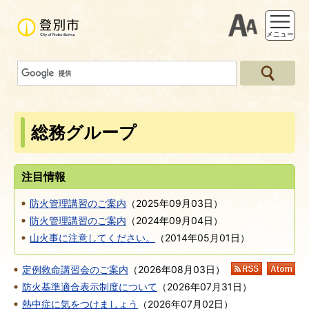
支援ツー
メニュー
総務グループ
注目情報
防火管理講習のご案内
（
2025年09月03日
）
防火管理講習のご案内
（
2024年09月04日
）
山火事に注意してください。
（
2014年05月01日
）
定例救命講習会のご案内
（
2026年08月03日
）
RSS
At
防火基準適合表示制度について
（
2026年07月31日
）
熱中症に気をつけましょう
（
2026年07月02日
）