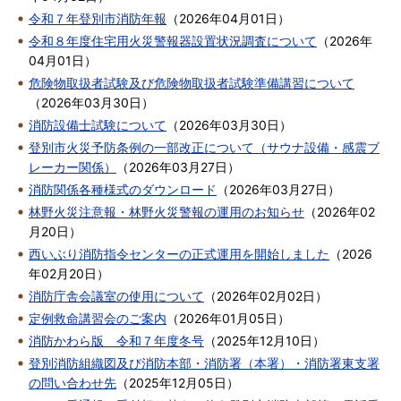
令和７年登別市消防年報
（
2026年04月01日
）
令和８年度住宅用火災警報器設置状況調査について
（
2026年
04月01日
）
危険物取扱者試験及び危険物取扱者試験準備講習について
（
2026年03月30日
）
消防設備士試験について
（
2026年03月30日
）
登別市火災予防条例の一部改正について（サウナ設備・感震ブ
レーカー関係）
（
2026年03月27日
）
消防関係各種様式のダウンロード
（
2026年03月27日
）
林野火災注意報・林野火災警報の運用のお知らせ
（
2026年02
月20日
）
西いぶり消防指令センターの正式運用を開始しました
（
2026
年02月20日
）
消防庁舎会議室の使用について
（
2026年02月02日
）
定例救命講習会のご案内
（
2026年01月05日
）
消防かわら版 令和７年度冬号
（
2025年12月10日
）
登別消防組織図及び消防本部・消防署（本署）・消防署東支署
の問い合わせ先
（
2025年12月05日
）