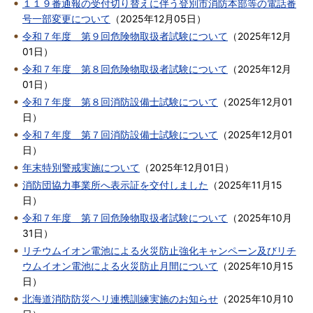
１１９番通報の受付切り替えに伴う登別市消防本部等の電話番
号一部変更について
（
2025年12月05日
）
令和７年度 第９回危険物取扱者試験について
（
2025年12月
01日
）
令和７年度 第８回危険物取扱者試験について
（
2025年12月
01日
）
令和７年度 第８回消防設備士試験について
（
2025年12月01
日
）
令和７年度 第７回消防設備士試験について
（
2025年12月01
日
）
年末特別警戒実施について
（
2025年12月01日
）
消防団協力事業所へ表示証を交付しました
（
2025年11月15
日
）
令和７年度 第７回危険物取扱者試験について
（
2025年10月
31日
）
リチウムイオン電池による火災防止強化キャンペーン及びリチ
ウムイオン電池による火災防止月間について
（
2025年10月15
日
）
北海道消防防災ヘリ連携訓練実施のお知らせ
（
2025年10月10