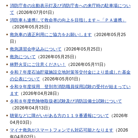
消防庁舎の出動表示灯及び消防庁舎への来庁時の駐車場につい
て
（
2026年07月01日
）
消防車も連携して救命率の向上を目指します～「ＰＡ連携」
（
2026年05月25日
）
救急車の適正利用にご協力をお願いします
（
2026年05月25
日
）
救急講習会申込みについて
（
2026年05月25日
）
救急について
（
2026年05月25日
）
林野火災にご注意ください！
（
2026年05月11日
）
令和７年度石油貯蔵施設立地対策等交付金により造成した基金
の公表について
（
2026年05月01日
）
令和９年度採用 登別市消防職員採用試験の受付が始まってい
ます
（
2026年04月28日
）
令和８年度危険物取扱者試験及び消防設備士試験について
（
2026年04月13日
）
聴覚などに障がいがある方の１１９番通報について
（
2026年
04月03日
）
マイナ救急がスマートフォンでも対応可能となります
（
2026
年04月02日
）