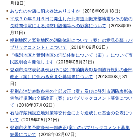
月18日
）
あなたのお店に消火器はありますか
（
2018年09月18日
）
平成３０年９月６日に発生した北海道胆振東部地震やその後の
長時間停電による消防用設備等への影響について
（
2018年09
月11日
）
幌別地区と鷲別地区の消防体制について（案）の意見公募（パ
ブリックコメント）について
（
2018年09月03日
）
『幌別地区と鷲別地区の消防体制について（案）』について市
民説明会を開催します
（
2018年08月31日
）
登別市消防表彰条例及びに登別市消防表彰条例施行規則の全部
改正（案）に係わる意見公募結果について
（
2018年08月31
日
）
登別市消防表彰条例の全部改正（案）及びに登別市消防表彰条
例施行規則の全部改正（案）のパブリックコメント募集につい
て
（
2018年07月02日
）
石油貯蔵施設立地対策等交付金により造成した基金の公表につ
いて
（
2018年05月31日
）
登別市火災予防条例一部改正(案）のパブリックコメント募集
結果について
（
2018年02月07日
）