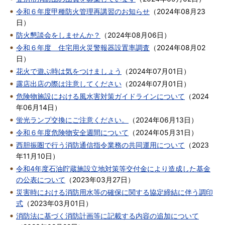
令和６年度甲種防火管理再講習のお知らせ
（
2024年08月23
日
）
防火懇談会をしませんか？
（
2024年08月06日
）
令和６年度 住宅用火災警報器設置率調査
（
2024年08月02
日
）
花火で遊ぶ時は気をつけましょう
（
2024年07月01日
）
露店出店の際は注意してください
（
2024年07月01日
）
危険物施設における風水害対策ガイドラインについて
（
2024
年06月14日
）
蛍光ランプ交換にご注意ください。
（
2024年06月13日
）
令和６年度危険物安全週間について
（
2024年05月31日
）
西胆振圏で行う消防通信指令業務の共同運用について
（
2023
年11月10日
）
令和4年度石油貯蔵施設立地対策等交付金により造成した基金
の公表について
（
2023年03月27日
）
災害時における消防用水等の確保に関する協定締結に伴う調印
式
（
2023年03月01日
）
消防法に基づく消防計画等に記載する内容の追加について