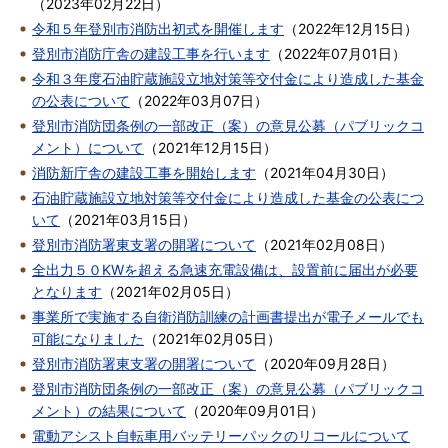
（
2023年02月22日
）
令和５年登別市消防出初式を開催します
（
2022年12月15日
）
登別市消防庁舎の建設工事を行います
（
2022年07月01日
）
令和３年度石油貯蔵施設立地対策等交付金により造成した基金
の公表について
（
2022年03月07日
）
登別市消防団条例の一部改正（案）の意見公募（パブリックコ
メント）について
（
2021年12月15日
）
消防新庁舎の建設工事を開始します
（
2021年04月30日
）
石油貯蔵施設立地対策等交付金により造成した基金の公表につ
いて
（
2021年03月15日
）
登別市消防署東支署の開署について
（
2021年02月08日
）
全出力５０KWを超える急速充電設備は、設置前に届出が必要
となります
（
2021年02月05日
）
事業所で実施する自衛消防訓練の計画書提出が電子メールでも
可能になりました
（
2021年02月05日
）
登別市消防署東支署の開署について
（
2020年09月28日
）
登別市消防団条例の一部改正（案）の意見公募（パブリックコ
メント）の結果について
（
2020年09月01日
）
電動アシスト自転車用バッテリーパックのリコールについて