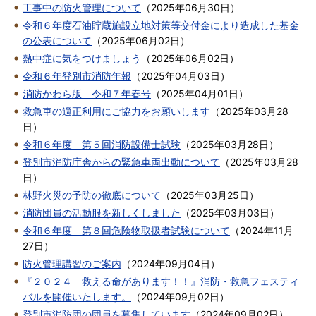
工事中の防火管理について
（
2025年06月30日
）
令和６年度石油貯蔵施設立地対策等交付金により造成した基金
の公表について
（
2025年06月02日
）
熱中症に気をつけましょう
（
2025年06月02日
）
令和６年登別市消防年報
（
2025年04月03日
）
消防かわら版 令和７年春号
（
2025年04月01日
）
救急車の適正利用にご協力をお願いします
（
2025年03月28
日
）
令和６年度 第５回消防設備士試験
（
2025年03月28日
）
登別市消防庁舎からの緊急車両出動について
（
2025年03月28
日
）
林野火災の予防の徹底について
（
2025年03月25日
）
消防団員の活動服を新しくしました
（
2025年03月03日
）
令和６年度 第８回危険物取扱者試験について
（
2024年11月
27日
）
防火管理講習のご案内
（
2024年09月04日
）
『２０２４ 救える命があります！！』消防・救急フェスティ
バルを開催いたします。
（
2024年09月02日
）
登別市消防団の団員を募集しています
（
2024年09月02日
）