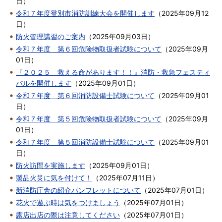
日
）
令和７年度登別市消防訓練大会を開催します
（
2025年09月12
日
）
防火管理講習のご案内
（
2025年09月03日
）
令和７年度 第６回危険物取扱者試験について
（
2025年09月
01日
）
『２０２５ 救える命があります！！』消防・救急フェスティ
バルを開催します
（
2025年09月01日
）
令和７年度 第６回消防設備士試験について
（
2025年09月01
日
）
令和７年度 第５回危険物取扱者試験について
（
2025年09月
01日
）
令和７年度 第５回消防設備士試験について
（
2025年09月01
日
）
防火訪問を実施します
（
2025年09月01日
）
製品火災に気を付けて！
（
2025年07月11日
）
新消防庁舎の紹介パンフレットについて
（
2025年07月01日
）
花火で遊ぶ時は気をつけましょう
（
2025年07月01日
）
露店出店の際は注意してください
（
2025年07月01日
）