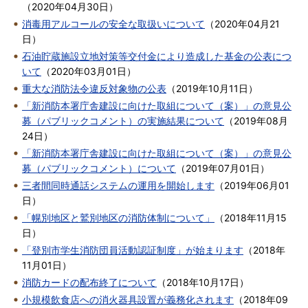
（
2020年04月30日
）
消毒用アルコールの安全な取扱いについて
（
2020年04月21
日
）
石油貯蔵施設立地対策等交付金により造成した基金の公表につ
いて
（
2020年03月01日
）
重大な消防法令違反対象物の公表
（
2019年10月11日
）
「新消防本署庁舎建設に向けた取組について（案）」の意見公
募（パブリックコメント）の実施結果について
（
2019年08月
24日
）
「新消防本署庁舎建設に向けた取組について（案）」の意見公
募（パブリックコメント）について
（
2019年07月01日
）
三者間同時通話システムの運用を開始します
（
2019年06月01
日
）
「幌別地区と鷲別地区の消防体制について」
（
2018年11月15
日
）
「登別市学生消防団員活動認証制度」が始まります
（
2018年
11月01日
）
消防カードの配布終了について
（
2018年10月17日
）
小規模飲食店への消火器具設置が義務化されます
（
2018年09