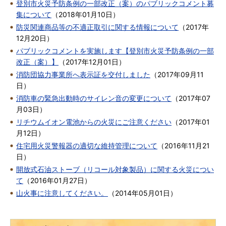
登別市火災予防条例の一部改正（案）のパブリックコメント募
集について
（
2018年01月10日
）
防災関連商品等の不適正取引に関する情報について
（
2017年
12月20日
）
パブリックコメントを実施します【登別市火災予防条例の一部
改正（案）】
（
2017年12月01日
）
消防団協力事業所へ表示証を交付しました
（
2017年09月11
日
）
消防車の緊急出動時のサイレン音の変更について
（
2017年07
月03日
）
リチウムイオン電池からの火災にご注意ください
（
2017年01
月12日
）
住宅用火災警報器の適切な維持管理について
（
2016年11月21
日
）
開放式石油ストーブ（リコール対象製品）に関する火災につい
て
（
2016年01月27日
）
山火事に注意してください。
（
2014年05月01日
）