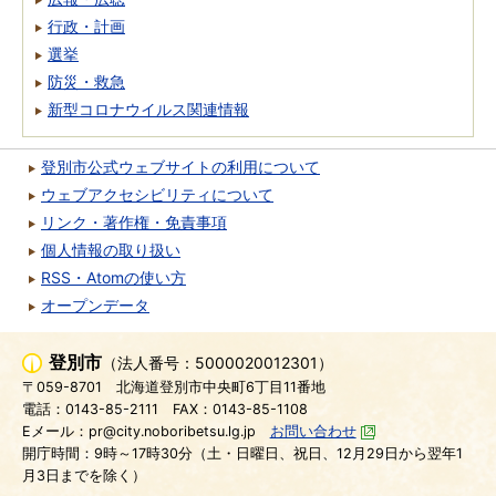
行政・計画
選挙
防災・救急
新型コロナウイルス関連情報
登別市公式ウェブサイトの利用について
ウェブアクセシビリティについて
リンク・著作権・免責事項
個人情報の取り扱い
RSS・Atomの使い方
オープンデータ
登別市
（法人番号：5000020012301）
〒059-8701
北海道登別市中央町6丁目11番地
電話：0143-85-2111
FAX：0143-85-1108
Eメール：pr@city.noboribetsu.lg.jp
お問い合わせ
開庁時間：9時～17時30分（土・日曜日、祝日、12月29日から翌年1
月3日までを除く）