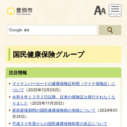
支援ツー
メニュー
国民健康保険グループ
注目情報
マイナンバーカードの健康保険証利用（マイナ保険証）に
ついて
（
2025年12月05日
）
令和６年１２月２日以降、従来の保険証は発行されなくな
りました
（
2025年11月20日
）
産前産後期間の国民健康保険税の免除について
（
2024年01
月25日
）
平成３０年度からの国民健康保険制度の改正について