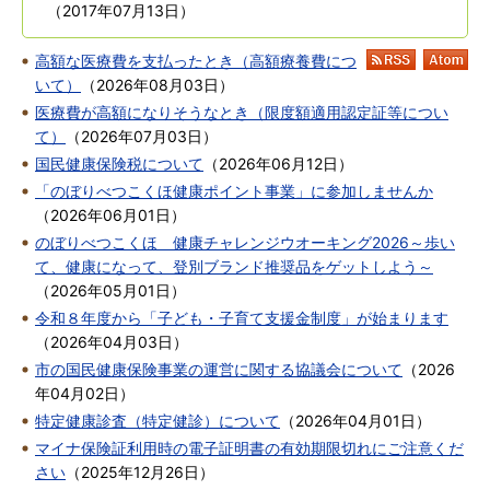
（
2017年07月13日
）
高額な医療費を支払ったとき（高額療養費につ
RSS
At
いて）
（
2026年08月03日
）
医療費が高額になりそうなとき（限度額適用認定証等につい
て）
（
2026年07月03日
）
国民健康保険税について
（
2026年06月12日
）
「のぼりべつこくほ健康ポイント事業」に参加しませんか
（
2026年06月01日
）
のぼりべつこくほ 健康チャレンジウオーキング2026～歩い
て、健康になって、登別ブランド推奨品をゲットしよう～
（
2026年05月01日
）
令和８年度から「子ども・子育て支援金制度」が始まります
（
2026年04月03日
）
市の国民健康保険事業の運営に関する協議会について
（
2026
年04月02日
）
特定健康診査（特定健診）について
（
2026年04月01日
）
マイナ保険証利用時の電子証明書の有効期限切れにご注意くだ
さい
（
2025年12月26日
）