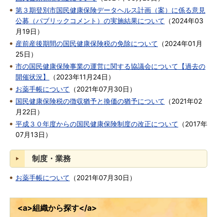
第３期登別市国民健康保険データヘルス計画（案）に係る意見
公募（パブリックコメント）の実施結果について
（
2024年03
月19日
）
産前産後期間の国民健康保険税の免除について
（
2024年01月
25日
）
市の国民健康保険事業の運営に関する協議会について【過去の
開催状況】
（
2023年11月24日
）
お薬手帳について
（
2021年07月30日
）
国民健康保険税の徴収猶予と換価の猶予について
（
2021年02
月22日
）
平成３０年度からの国民健康保険制度の改正について
（
2017年
07月13日
）
制度・業務
お薬手帳について
（
2021年07月30日
）
<a>組織から探す</a>