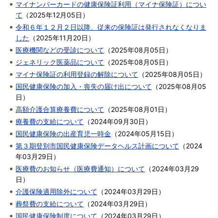
マイナンバーカードの健康保険証利用（マイナ保険証）につい
て
（
2025年12月05日
）
令和６年１２月２日以降、従来の保険証は発行されなくなりま
した
（
2025年11月20日
）
医療機関などの受診について
（
2025年08月05日
）
ジェネリック医薬品について
（
2025年08月05日
）
マイナ保険証の利用登録の解除について
（
2025年08月05日
）
国民健康保険の加入・喪失の届け出について
（
2025年08月05
日
）
高額介護合算療養費について
（
2025年08月01日
）
療養費の支給について
（
2024年09月30日
）
国民健康保険の出産育児一時金
（
2024年05月15日
）
第３期登別市国民健康保険データヘルス計画について
（
2024
年03月29日
）
医療費のお知らせ（医療費通知）について
（
2024年03月29
日
）
介護保険適用除外について
（
2024年03月29日
）
葬祭費の支給について
（
2024年03月29日
）
国民健康保険制度について
（
2024年03月29日
）