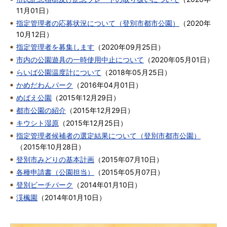
11月01日
）
指定管理者の応募状況について（登別市都市公園）
（
2020年
10月12日
）
指定管理者を募集します
（
2020年09月25日
）
市内の公園遊具の一時使用中止について
（
2020年05月01日
）
らいば公園温度計について
（
2018年05月25日
）
かめだわんパーク
（
2016年04月01日
）
めばえ公園
（
2015年12月29日
）
都市公園の紹介
（
2015年12月29日
）
キウシト湿原
（
2015年12月25日
）
指定管理者候補者の選定結果について（登別市都市公園）
（
2015年10月28日
）
登別市みどりの基本計画
（
2015年07月10日
）
各種申請書（公園担当）
（
2015年05月07日
）
登別ビーチパーク
（
2014年01月10日
）
渓楓園
（
2014年01月10日
）