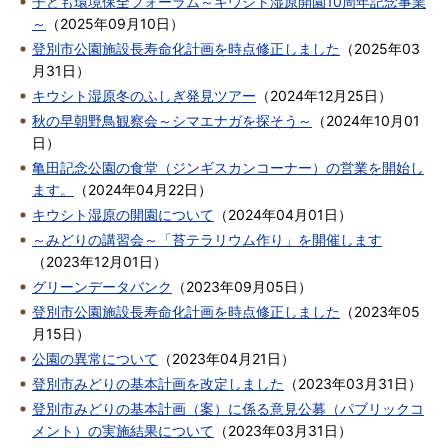
子ども環境保全フォーラム～キウシト湿原開園10周年記念事業
～
（
2025年09月10日
）
登別市公園施設長寿命化計画を時点修正しました
（
2025年03
月31日
）
キウシト湿原冬のふしぎ発見ツアー
（
2024年12月25日
）
秋の早朝野鳥観察会～シマエナガを探そう～
（
2024年10月01
日
）
亀田記念公園の食堂（ジンギスカンコーナー）の営業を開始し
ます。
（
2024年04月22日
）
キウシト湿原の開園について
（
2024年04月01日
）
～みどりの講習会～「苔テラリウム作り」を開催します
（
2023年12月01日
）
グリーンデータバンク
（
2023年09月05日
）
登別市公園施設長寿命化計画を時点修正しました
（
2023年05
月15日
）
公園の異常について
（
2023年04月21日
）
登別市みどりの基本計画を改定しました
（
2023年03月31日
）
登別市みどりの基本計画（案）に係る意見公募（パブリックコ
メント）の実施結果について
（
2023年03月31日
）