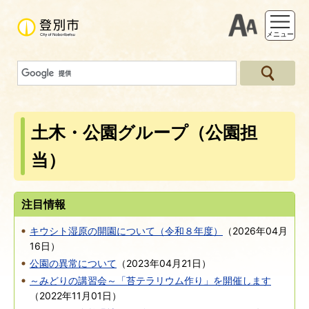
支援ツー
メニュー
土木・公園グループ（公園担
当）
注目情報
キウシト湿原の開園について（令和８年度）
（
2026年04月
16日
）
公園の異常について
（
2023年04月21日
）
～みどりの講習会～「苔テラリウム作り」を開催します
（
2022年11月01日
）