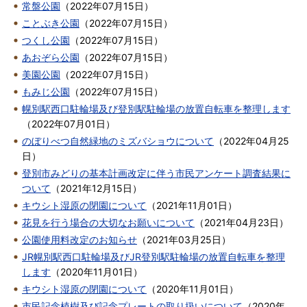
常盤公園
（
2022年07月15日
）
ことぶき公園
（
2022年07月15日
）
つくし公園
（
2022年07月15日
）
あおぞら公園
（
2022年07月15日
）
美園公園
（
2022年07月15日
）
もみじ公園
（
2022年07月15日
）
幌別駅西口駐輪場及び登別駅駐輪場の放置自転車を整理します
（
2022年07月01日
）
のぼりべつ自然緑地のミズバショウについて
（
2022年04月25
日
）
登別市みどりの基本計画改定に伴う市民アンケート調査結果に
ついて
（
2021年12月15日
）
キウシト湿原の閉園について
（
2021年11月01日
）
花見を行う場合の大切なお願いについて
（
2021年04月23日
）
公園使用料改定のお知らせ
（
2021年03月25日
）
JR幌別駅西口駐輪場及びJR登別駅駐輪場の放置自転車を整理
します
（
2020年11月01日
）
キウシト湿原の閉園について
（
2020年11月01日
）
市民記念植樹及び記念プレートの取り扱いについて
（
2020年