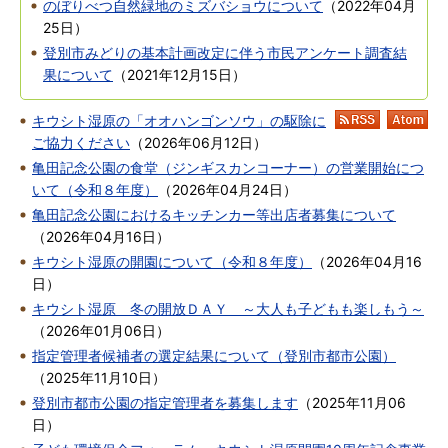
のぼりべつ自然緑地のミズバショウについて
（
2022年04月
25日
）
登別市みどりの基本計画改定に伴う市民アンケート調査結
果について
（
2021年12月15日
）
キウシト湿原の「オオハンゴンソウ」の駆除に
RSS
At
ご協力ください
（
2026年06月12日
）
亀田記念公園の食堂（ジンギスカンコーナー）の営業開始につ
いて（令和８年度）
（
2026年04月24日
）
亀田記念公園におけるキッチンカー等出店者募集について
（
2026年04月16日
）
キウシト湿原の開園について（令和８年度）
（
2026年04月16
日
）
キウシト湿原 冬の開放ＤＡＹ ～大人も子どもも楽しもう～
（
2026年01月06日
）
指定管理者候補者の選定結果について（登別市都市公園）
（
2025年11月10日
）
登別市都市公園の指定管理者を募集します
（
2025年11月06
日
）