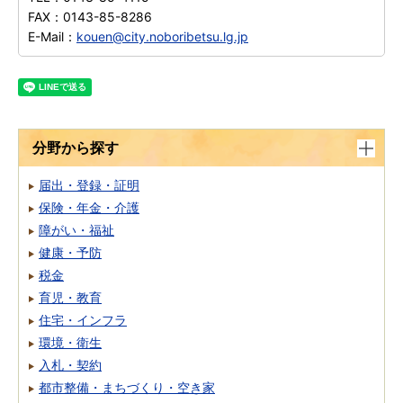
FAX：
0143-85-8286
E-Mail：
kouen@city.noboribetsu.lg.jp
分野から探す
届出・登録・証明
保険・年金・介護
障がい・福祉
健康・予防
税金
育児・教育
住宅・インフラ
環境・衛生
入札・契約
都市整備・まちづくり・空き家