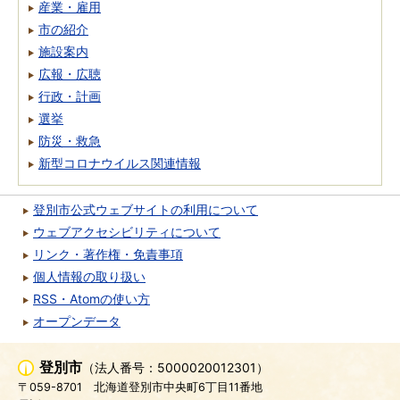
産業・雇用
市の紹介
施設案内
広報・広聴
行政・計画
選挙
防災・救急
新型コロナウイルス関連情報
登別市公式ウェブサイトの利用について
ウェブアクセシビリティについて
リンク・著作権・免責事項
個人情報の取り扱い
RSS・Atomの使い方
オープンデータ
登別市
（法人番号：5000020012301）
〒059-8701
北海道登別市中央町6丁目11番地