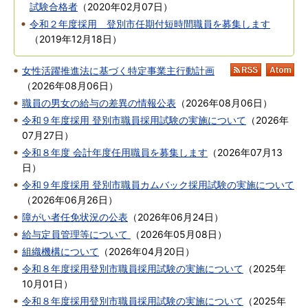
試験合格者
（
2020年02月07日
）
令和２年度採用 登別市任期付短時間職員を募集します
（
2019年12月18日
）
女性活躍推進法に基づく特定事業主行動計画
RSS
At
（
2026年08月06日
）
職員の男女の給与の差異の情報公表
（
2026年08月06日
）
令和９年度採用 登別市職員採用試験の実施について
（
2026年
07月27日
）
令和８年度 会計年度任用職員を募集します
（
2026年07月13
日
）
令和９年度採用 登別市職員カムバック採用試験の実施について
（
2026年06月26日
）
障がい者任免状況の公表
（
2026年06月24日
）
給与定員管理等について
（
2026年05月08日
）
組織機構について
（
2026年04月20日
）
令和８年度採用登別市職員採用試験の実施について
（
2025年
10月01日
）
令和８年度採用登別市職員採用試験の実施について
（
2025年