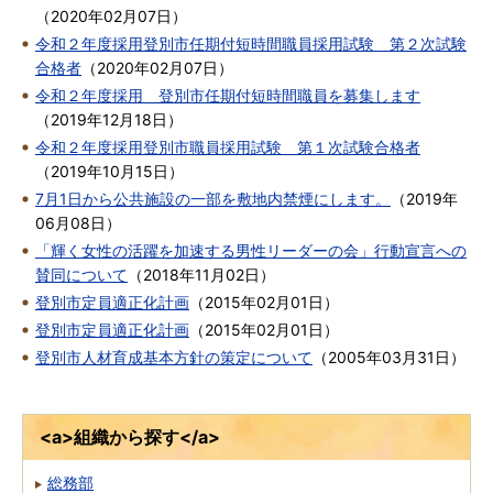
（
2020年02月07日
）
令和２年度採用登別市任期付短時間職員採用試験 第２次試験
合格者
（
2020年02月07日
）
令和２年度採用 登別市任期付短時間職員を募集します
（
2019年12月18日
）
令和２年度採用登別市職員採用試験 第１次試験合格者
（
2019年10月15日
）
7月1日から公共施設の一部を敷地内禁煙にします。
（
2019年
06月08日
）
「輝く女性の活躍を加速する男性リーダーの会」行動宣言への
賛同について
（
2018年11月02日
）
登別市定員適正化計画
（
2015年02月01日
）
登別市定員適正化計画
（
2015年02月01日
）
登別市人材育成基本方針の策定について
（
2005年03月31日
）
<a>組織から探す</a>
総務部