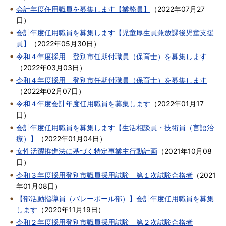
会計年度任用職員を募集します【業務員】
（
2022年07月27
日
）
会計年度任用職員を募集します【児童厚生員兼放課後児童支援
員】
（
2022年05月30日
）
令和４年度採用 登別市任期付職員（保育士）を募集します
（
2022年03月03日
）
令和４年度採用 登別市任期付職員（保育士）を募集します
（
2022年02月07日
）
令和４年度会計年度任用職員を募集します
（
2022年01月17
日
）
会計年度任用職員を募集します【生活相談員・技術員（言語治
療）】
（
2022年01月04日
）
女性活躍推進法に基づく特定事業主行動計画
（
2021年10月08
日
）
令和３年度採用登別市職員採用試験 第１次試験合格者
（
2021
年01月08日
）
【部活動指導員（バレーボール部）】会計年度任用職員を募集
します
（
2020年11月19日
）
令和２年度採用登別市職員採用試験 第２次試験合格者