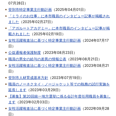
07月28日
）
登別市特定事業主行動計画
（
2025年04月01日
）
「ミライのお仕事」に本市職員のインタビュー記事が掲載され
ました
（
2025年02月27日
）
「アガルートアカデミー」に本市職員のインタビュー記事が掲
載されました
（
2025年02月19日
）
女性活躍推進法に基づく特定事業主行動計画
（
2024年07月17
日
）
公益通報者保護制度
（
2023年08月23日
）
職員の男女の給与の差異の情報公表
（
2023年08月21日
）
女性活躍推進法に基づく特定事業主行動計画
（
2023年08月21
日
）
登別市人材育成基本方針
（
2023年07月19日
）
職員のノーネクタイ・ノージャケット等での執務の試行実施を
延長します
（
2023年03月29日
）
【募集】第20回統一地方選挙に係る会計年度任用職員を募集し
ます
（
2023年02月03日
）
女性活躍推進法に基づく特定事業主行動計画
（
2022年09月28
日
）