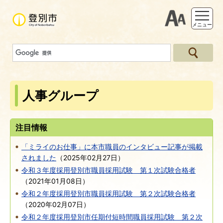
支援ツー
メニュー
人事グループ
注目情報
「ミライのお仕事」に本市職員のインタビュー記事が掲載
されました
（
2025年02月27日
）
令和３年度採用登別市職員採用試験 第１次試験合格者
（
2021年01月08日
）
令和２年度採用登別市職員採用試験 第２次試験合格者
（
2020年02月07日
）
令和２年度採用登別市任期付短時間職員採用試験 第２次