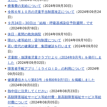
療養費の支給について
（
2024年09月30日
）
令和６年１０月の児童手当制度改正について
（
2024年09月24
日
）
９月24日～30日は「結核・呼吸器感染症予防週間」です
（
2024年09月18日
）
休日・夜間の救急病院
（
2024年09月10日
）
障がい者等給付・貸与制度について
（
2024年09月10日
）
若い世代の健康診査 集団健診を行います
（
2024年09月02
日
）
児童館・放課後児童クラブだより（2024年9月号）を発行しま
した
（
2024年09月02日
）
障害者手帳アプリ「ミライロＩＤ」の利用について
（
2024年
09月02日
）
健康通信きらり第83号（令和6年9月1日）を掲載しました
（
2024年09月02日
）
熱中症に注意してください
（
2024年08月23日
）
高額障害福祉サービス等給付費・新高額障害福祉サービス等給
付費について
（
2024年08月05日
）