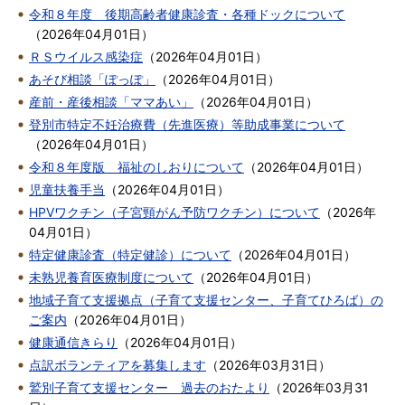
令和８年度 後期高齢者健康診査・各種ドックについて
（
2026年04月01日
）
ＲＳウイルス感染症
（
2026年04月01日
）
あそび相談「ぽっぽ」
（
2026年04月01日
）
産前・産後相談「ママあい」
（
2026年04月01日
）
登別市特定不妊治療費（先進医療）等助成事業について
（
2026年04月01日
）
令和８年度版 福祉のしおりについて
（
2026年04月01日
）
児童扶養手当
（
2026年04月01日
）
HPVワクチン（子宮頸がん予防ワクチン）について
（
2026年
04月01日
）
特定健康診査（特定健診）について
（
2026年04月01日
）
未熟児養育医療制度について
（
2026年04月01日
）
地域子育て支援拠点（子育て支援センター、子育てひろば）の
ご案内
（
2026年04月01日
）
健康通信きらり
（
2026年04月01日
）
点訳ボランティアを募集します
（
2026年03月31日
）
鷲別子育て支援センター 過去のおたより
（
2026年03月31