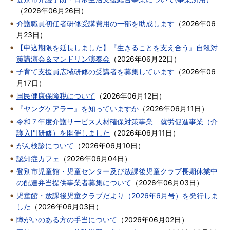
（
2026年06月26日
）
介護職員初任者研修受講費用の一部を助成します
（
2026年06
月23日
）
【申込期限を延長しました】『生きることを支え合う』自殺対
策講演会＆マンドリン演奏会
（
2026年06月22日
）
子育て支援員広域研修の受講者を募集しています
（
2026年06
月17日
）
国民健康保険税について
（
2026年06月12日
）
『ヤングケアラー』を知っていますか
（
2026年06月11日
）
令和７年度介護サービス人材確保対策事業 就労促進事業（介
護入門研修）を開催しました
（
2026年06月11日
）
がん検診について
（
2026年06月10日
）
認知症カフェ
（
2026年06月04日
）
登別市児童館・児童センター及び放課後児童クラブ長期休業中
の配達弁当提供事業者募集について
（
2026年06月03日
）
児童館・放課後児童クラブだより（2026年6月号）を発行しま
した
（
2026年06月03日
）
障がいのある方の手当について
（
2026年06月02日
）