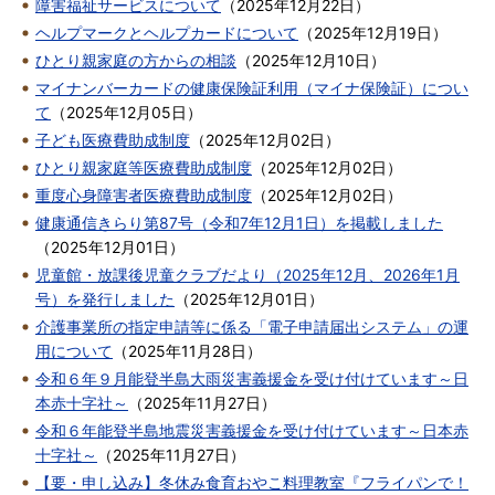
障害福祉サービスについて
（
2025年12月22日
）
ヘルプマークとヘルプカードについて
（
2025年12月19日
）
ひとり親家庭の方からの相談
（
2025年12月10日
）
マイナンバーカードの健康保険証利用（マイナ保険証）につい
て
（
2025年12月05日
）
子ども医療費助成制度
（
2025年12月02日
）
ひとり親家庭等医療費助成制度
（
2025年12月02日
）
重度心身障害者医療費助成制度
（
2025年12月02日
）
健康通信きらり第87号（令和7年12月1日）を掲載しました
（
2025年12月01日
）
児童館・放課後児童クラブだより（2025年12月、2026年1月
号）を発行しました
（
2025年12月01日
）
介護事業所の指定申請等に係る「電子申請届出システム」の運
用について
（
2025年11月28日
）
令和６年９月能登半島大雨災害義援金を受け付けています～日
本赤十字社～
（
2025年11月27日
）
令和６年能登半島地震災害義援金を受け付けています～日本赤
十字社～
（
2025年11月27日
）
【要・申し込み】冬休み食育おやこ料理教室『フライパンで！