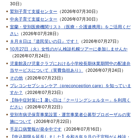
30日
）
鷲別子育て支援センター
（
2026年07月30日
）
中央子育て支援センター
（
2026年07月30日
）
室蘭・登別医療機関リスト（医療・介護連携用）をご活用くだ
さい
（
2026年07月28日
）
８月８日は『道民笑いの日』です！
（
2026年07月27日
）
10月27日（火）女性のがん検診札幌ツアーに参加しませんか
（
2026年07月24日
）
児童館及び児童クラブにおける小学校長期休業期間中の配達弁
当サービスについて（実費負担あり）
（
2026年07月24日
）
その他
（
2026年07月23日
）
プレコンセプションケア（preconception care）を知っていま
すか？
（
2026年07月23日
）
【熱中症対策に】暑い日は「クーリングシェルター」を利用く
ださい
（
2026年07月22日
）
登別市病児保育事業設置・運営事業者公募型プロポーザルの実
施について
（
2026年07月22日
）
手足口病警報が発令中です
（
2026年07月16日
）
【申込期限を延長しました】令和８年９月の子宮頸がん検診・