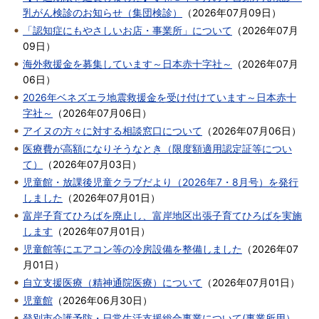
乳がん検診のお知らせ（集団検診）
（
2026年07月09日
）
「認知症にもやさしいお店・事業所」について
（
2026年07月
09日
）
海外救援金を募集しています～日本赤十字社～
（
2026年07月
06日
）
2026年ベネズエラ地震救援金を受け付けています～日本赤十
字社～
（
2026年07月06日
）
アイヌの方々に対する相談窓口について
（
2026年07月06日
）
医療費が高額になりそうなとき（限度額適用認定証等につい
て）
（
2026年07月03日
）
児童館・放課後児童クラブだより（2026年7・8月号）を発行
しました
（
2026年07月01日
）
富岸子育てひろばを廃止し、富岸地区出張子育てひろばを実施
します
（
2026年07月01日
）
児童館等にエアコン等の冷房設備を整備しました
（
2026年07
月01日
）
自立支援医療（精神通院医療）について
（
2026年07月01日
）
児童館
（
2026年06月30日
）
登別市介護予防・日常生活支援総合事業について(事業所用）