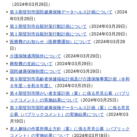
（
2024年03月29日
）
第３期登別市国民健康保険データヘルス計画について
（
2024
年03月29日
）
第２期登別市自殺対策行動計画について
（
2024年03月29日
）
第１期登別市自殺対策行動計画について
（
2024年03月29日
）
医療費のお知らせ（医療費通知）について
（
2024年03月29
日
）
介護保険適用除外について
（
2024年03月29日
）
葬祭費の支給について
（
2024年03月29日
）
国民健康保険制度について
（
2024年03月29日
）
第９期登別市高齢者保健福祉計画及び介護保険事業計画（令和
６年度～令和８年度）
（
2024年03月25日
）
第４期登別市障がい者支援計画（案）に係る意見公募（パブリ
ックコメント）の実施結果について
（
2024年03月25日
）
第３期登別市国民健康保険データヘルス計画（案）に係る意見
公募（パブリックコメント）の実施結果について
（
2024年03
月19日
）
老人趣味の作業所廃止方針（案）に係る意見公募（パブリック
コメント）の実施結果について
（
2024年03月18日
）