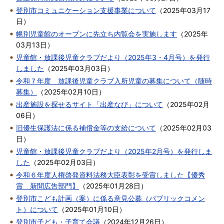
登別市コミュニケーション支援事業について
（
2025年03月17
日
）
幌別児童館のオープンに先立ち内覧会を実施します
（
2025年
03月13日
）
児童館・放課後児童クラブだより（2025年3・4月号）を発行
しました
（
2025年03月03日
）
令和７年度 放課後児童クラブ入所児童の募集について（随時
募集）
（
2025年02月10日
）
出産施設を探せるサイト「出産なび」について
（
2025年02月
06日
）
旧優生保護法に係る補償金等の支給について
（
2025年02月03
日
）
児童館・放課後児童クラブだより（2025年2月号）を発行しま
した
（
2025年02月03日
）
令和６年度人権啓発資料法務大臣表彰を受賞しました【優秀
賞 新聞広告部門】
（
2025年01月28日
）
登別市こども計画（案）に係る意見公募（パブリックコメン
ト）について
（
2025年01月10日
）
登別市子ども・子育て会議
（
2024年12月26日
）