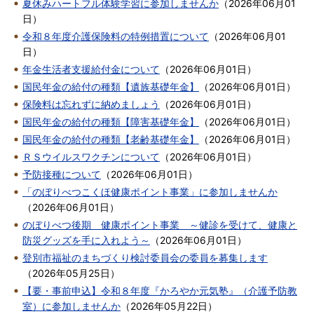
夏休みハートフル体験学習に参加しませんか
（
2026年06月01
日
）
令和８年度介護保険料の特例措置について
（
2026年06月01
日
）
年金生活者支援給付金について
（
2026年06月01日
）
国民年金の給付の種類【遺族基礎年金】
（
2026年06月01日
）
保険料は忘れずに納めましょう
（
2026年06月01日
）
国民年金の給付の種類【障害基礎年金】
（
2026年06月01日
）
国民年金の給付の種類【老齢基礎年金】
（
2026年06月01日
）
ＲＳウイルスワクチンについて
（
2026年06月01日
）
予防接種について
（
2026年06月01日
）
「のぼりべつこくほ健康ポイント事業」に参加しませんか
（
2026年06月01日
）
のぼりべつ後期 健康ポイント事業 ～健診を受けて、健康と
防災グッズを手に入れよう～
（
2026年06月01日
）
登別市福祉のまちづくり検討委員会の委員を募集します
（
2026年05月25日
）
【要・事前申込】令和８年度『かろやか元気塾』（介護予防教
室）に参加しませんか
（
2026年05月22日
）