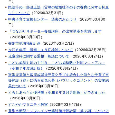
日
）
民法等の一部改正法（父母の離婚後等の子の養育に関する見直
し）について
（
2026年03月31日
）
中央子育て支援センター 過去のおたより
（
2026年03月30
日
）
「つながりサポーター養成講座」の出前講座を実施します
（
2026年03月30日
）
登別市地域福祉計画
（
2026年03月27日
）
令和８年度 骨粗しょう症検診について
（
2026年03月25日
）
児童虐待に関する通報・相談について
（
2026年03月24日
）
こども虐待対応の手引き～こども虐待防止対応マニュアル～
（令和７年度改訂版）
（
2026年03月24日
）
富浜児童館と富岸放課後児童クラブを統合した新たな子育て支
援施設（案）に係る意見公募（パブリックコメント）の実施結
果について
（
2026年03月18日
）
くらしあったか便利帳（令和８年３月更新版）ができました
（
2026年03月18日
）
すこやかマタニティ教室
（
2026年03月17日
）
登別市新型インフルエンザ等対策行動計画（第２期）について