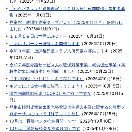
した
（
2025年11月20日
）
『からだスッキリ運動教室（１２月３日）夜間開催』参加者募
集
（
2025年11月03日
）
児童館・放課後児童クラブだより（2025年11月号）を発行し
ました
（
2025年11月01日
）
１１月１９日は世界COPDデー
（
2025年10月31日
）
「あいサポーター研修」を開催します
（
2025年10月29日
）
令和８年度 放課後児童クラブ入所児童を募集します
（
2025
年10月27日
）
令和７年度介護サービス人材確保対策事業 就労促進事業（高
校生対象出前講座）を開催しました
（
2025年10月22日
）
『平和の礎（いしじ）』をご存じですか
（
2025年10月16日
）
キノコによる食中毒に注意しましょう！
（
2025年10月15日
）
慢性閉塞性肺疾患（COPD）をご存じですか
（
2025年10月15
日
）
登別市幌別児童館太陽光発電設備等導入事業に関する公募型プ
ロポーザルについて【終了しました】
（
2025年10月15日
）
10月は「骨髄バンク推進月間」です
（
2025年10月10日
）
10月は「臓器移植普及推進月間」です
（
2025年10月09日
）