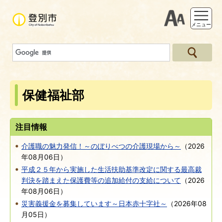
支援ツー
メニュー
保健福祉部
注目情報
介護職の魅力発信！～のぼりべつの介護現場から～
（
2026
年08月06日
）
平成２５年から実施した生活扶助基準改定に関する最高裁
判決を踏まえた保護費等の追加給付の支給について
（
2026
年08月06日
）
災害義援金を募集しています～日本赤十字社～
（
2026年08
月05日
）