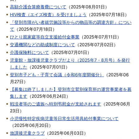
高額介護合算療養費について
（
2025年08月01日
）
HIV検査（エイズ検査）を受けましょう
（
2025年07月18日
）
『登別市障がい者就労施設等からの物品等の調達方針』につい
て
（
2025年07月18日
）
ひとり親家庭等自立支援給付金事業
（
2025年07月11日
）
交通機関などの助成制度について
（
2025年07月02日
）
介護保険料について
（
2025年07月01日
）
児童館・放課後児童クラブだより（2025年7・8月号）を発行
しました
（
2025年07月01日
）
登別市子ども・子育て会議（令和6年度開催分）
（
2025年06
月27日
）
【募集は終了しました】登別市立鷲別保育所の運営事業者を募
集します
（
2025年06月24日
）
戦没者等のご遺族へ特別弔慰金が支給されます
（
2025年06月
23日
）
小児慢性特定疾病児童等日常生活用具給付事業について
（
2025年06月20日
）
放課後児童クラブ
（
2025年06月03日
）