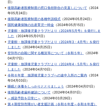
日
）
後期高齢者医療制度の窓口負担割合の見直しについて
（
2024
年05月24日
）
後期高齢者医療制度の各種申請様式
（
2024年05月24日
）
国民健康保険の出産育児一時金
（
2024年05月15日
）
児童館・放課後児童クラブだより（2024年5月号）を発行しま
した
（
2024年05月01日
）
児童館・放課後児童クラブだより（2024年3・4月号）を発行
しました
（
2024年04月25日
）
登別市の自殺に関する概況等について（令和５年）
（
2024年
04月17日
）
児童館・放課後児童クラブだより（2024年4・5月号）を発行
しました
（
2024年04月10日
）
令和６年度 放課後児童クラブへの途中入所のご案内
（
2024
年04月03日
）
睡眠と休養をしっかりととりましょう
（
2024年04月01日
）
後期高齢者歯科健診について
（
2024年04月01日
）
～感染予防を日常に～
（
2024年03月29日
）
第４期登別市障がい者支援計画（令和６年度～令和８年度）