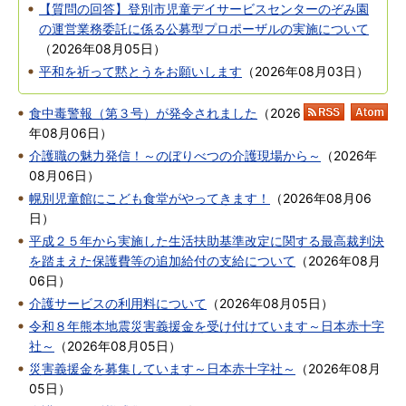
【質問の回答】登別市児童デイサービスセンターのぞみ園
の運営業務委託に係る公募型プロポーザルの実施について
（
2026年08月05日
）
平和を祈って黙とうをお願いします
（
2026年08月03日
）
食中毒警報（第３号）が発令されました
（
2026
RSS
At
年08月06日
）
介護職の魅力発信！～のぼりべつの介護現場から～
（
2026年
08月06日
）
幌別児童館にこども食堂がやってきます！
（
2026年08月06
日
）
平成２５年から実施した生活扶助基準改定に関する最高裁判決
を踏まえた保護費等の追加給付の支給について
（
2026年08月
06日
）
介護サービスの利用料について
（
2026年08月05日
）
令和８年熊本地震災害義援金を受け付けています～日本赤十字
社～
（
2026年08月05日
）
災害義援金を募集しています～日本赤十字社～
（
2026年08月
05日
）