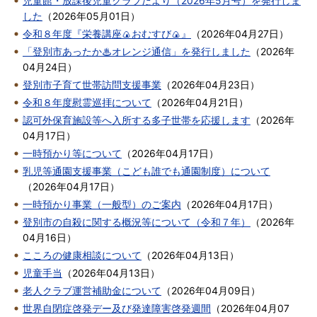
児童館・放課後児童クラブだより（2026年5月号）を発行しま
した
（
2026年05月01日
）
令和８年度『栄養講座🍙おむすび🍙』
（
2026年04月27日
）
「登別市あったか♨オレンジ通信」を発行しました
（
2026年
04月24日
）
登別市子育て世帯訪問支援事業
（
2026年04月23日
）
令和８年度慰霊巡拝について
（
2026年04月21日
）
認可外保育施設等へ入所する多子世帯を応援します
（
2026年
04月17日
）
一時預かり等について
（
2026年04月17日
）
乳児等通園支援事業（こども誰でも通園制度）について
（
2026年04月17日
）
一時預かり事業（一般型）のご案内
（
2026年04月17日
）
登別市の自殺に関する概況等について（令和７年）
（
2026年
04月16日
）
こころの健康相談について
（
2026年04月13日
）
児童手当
（
2026年04月13日
）
老人クラブ運営補助金について
（
2026年04月09日
）
世界自閉症啓発デー及び発達障害啓発週間
（
2026年04月07