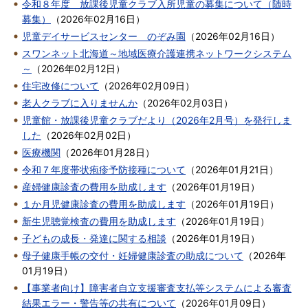
令和８年度 放課後児童クラブ入所児童の募集について（随時
募集）
（
2026年02月16日
）
児童デイサービスセンター のぞみ園
（
2026年02月16日
）
スワンネット北海道～地域医療介護連携ネットワークシステム
～
（
2026年02月12日
）
住宅改修について
（
2026年02月09日
）
老人クラブに入りませんか
（
2026年02月03日
）
児童館・放課後児童クラブだより（2026年2月号）を発行しま
した
（
2026年02月02日
）
医療機関
（
2026年01月28日
）
令和７年度帯状疱疹予防接種について
（
2026年01月21日
）
産婦健康診査の費用を助成します
（
2026年01月19日
）
１か月児健康診査の費用を助成します
（
2026年01月19日
）
新生児聴覚検査の費用を助成します
（
2026年01月19日
）
子どもの成長・発達に関する相談
（
2026年01月19日
）
母子健康手帳の交付・妊婦健康診査の助成について
（
2026年
01月19日
）
【事業者向け】障害者自立支援審査支払等システムによる審査
結果エラー・警告等の共有について
（
2026年01月09日
）