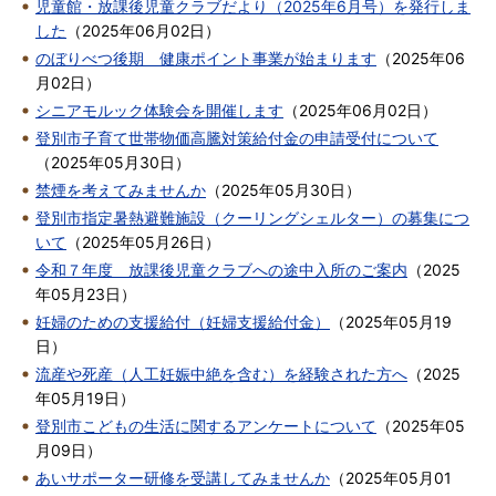
児童館・放課後児童クラブだより（2025年6月号）を発行しま
した
（
2025年06月02日
）
のぼりべつ後期 健康ポイント事業が始まります
（
2025年06
月02日
）
シニアモルック体験会を開催します
（
2025年06月02日
）
登別市子育て世帯物価高騰対策給付金の申請受付について
（
2025年05月30日
）
禁煙を考えてみませんか
（
2025年05月30日
）
登別市指定暑熱避難施設（クーリングシェルター）の募集につ
いて
（
2025年05月26日
）
令和７年度 放課後児童クラブへの途中入所のご案内
（
2025
年05月23日
）
妊婦のための支援給付（妊婦支援給付金）
（
2025年05月19
日
）
流産や死産（人工妊娠中絶を含む）を経験された方へ
（
2025
年05月19日
）
登別市こどもの生活に関するアンケートについて
（
2025年05
月09日
）
あいサポーター研修を受講してみませんか
（
2025年05月01