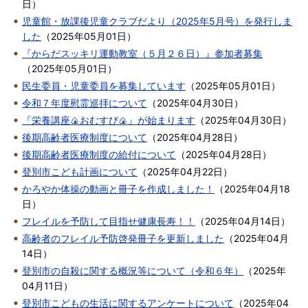
日
）
児童館・放課後児童クラブだより（2025年5月号）を発行しま
した
（
2025年05月01日
）
『からだスッキリ運動教室（５月２６日）』参加者募集
（
2025年05月01日
）
民生委員・児童委員を募集しています
（
2025年05月01日
）
令和７年度慰霊巡拝について
（
2025年04月30日
）
『栄養講座🍙おむすび🍙』が始まります
（
2025年04月30日
）
後期高齢者医療制度について
（
2025年04月28日
）
後期高齢者医療制度の給付について
（
2025年04月28日
）
登別市こども計画について
（
2025年04月22日
）
かろやか体操の動画と冊子を作成しました！
（
2025年04月18
日
）
フレイルを予防して目指せ健康長寿！！
（
2025年04月14日
）
高齢者のフレイル予防啓発冊子を更新しました
（
2025年04月
14日
）
登別市の自殺に関する概況等について（令和６年）
（
2025年
04月11日
）
登別市こどもの生活に関するアンケートについて
（
2025年04