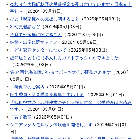
令和８年大槌町林野火災義援金を受け付けています～日本赤十
字社～
（
2026年05月11日
）
ひとり親家庭への支援に関すること
（
2026年05月08日
）
乳幼児健診など
（
2026年05月08日
）
子育てや家庭に関すること
（
2026年05月08日
）
妊娠・出産に関すること
（
2026年05月08日
）
こども家庭センターについて
（
2026年05月08日
）
認知症とともに（あんしんガイドブック）ができました
（
2026年05月08日
）
第64回北海道障がい者スポーツ大会が開催されます
（
2026年
05月01日
）
一時保育のご案内
（
2026年05月01日
）
民生委員・児童委員を募集しています
（
2026年05月01日
）
「低所得世帯（非課税世帯等）支援給付金」の手続きはお済み
ですか
（
2026年05月01日
）
子育て教室
（
2026年05月01日
）
シニアレク＆モルック体験会を開催します
（
2026年05月01
日
）