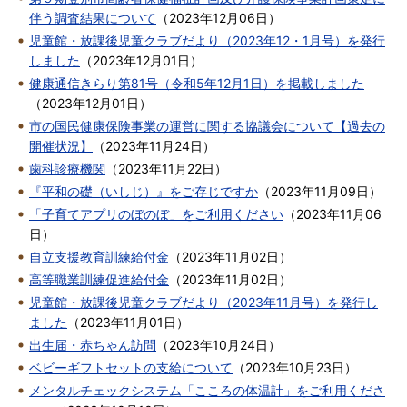
伴う調査結果について
（
2023年12月06日
）
児童館・放課後児童クラブだより（2023年12・1月号）を発行
しました
（
2023年12月01日
）
健康通信きらり第81号（令和5年12月1日）を掲載しました
（
2023年12月01日
）
市の国民健康保険事業の運営に関する協議会について【過去の
開催状況】
（
2023年11月24日
）
歯科診療機関
（
2023年11月22日
）
『平和の礎（いしじ）』をご存じですか
（
2023年11月09日
）
「子育てアプリのぼのぼ」をご利用ください
（
2023年11月06
日
）
自立支援教育訓練給付金
（
2023年11月02日
）
高等職業訓練促進給付金
（
2023年11月02日
）
児童館・放課後児童クラブだより（2023年11月号）を発行し
ました
（
2023年11月01日
）
出生届・赤ちゃん訪問
（
2023年10月24日
）
ベビーギフトセットの支給について
（
2023年10月23日
）
メンタルチェックシステム「こころの体温計」をご利用くださ