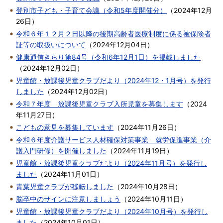
登別市子ども・子育て会議（令和5年度開催分）
（
2024年12月
26日
）
令和６年１２月２日以降の後期高齢者医療制度に係る被保険者
証等の取扱いについて
（
2024年12月04日
）
健康通信きらり第84号（令和6年12月1日）を掲載しました
（
2024年12月02日
）
児童館・放課後児童クラブだより（2024年12・1月号）を発行
しました
（
2024年12月02日
）
令和７年度 放課後児童クラブ入所児童を募集します
（
2024
年11月27日
）
こどもの意見を募集しています
（
2024年11月26日
）
令和６年度介護サービス人材確保対策事業 就労促進事業（介
護入門研修）を開催しました
（
2024年11月19日
）
児童館・放課後児童クラブだより（2024年11月号）を発行し
ました
（
2024年11月01日
）
青葉児童クラブが移転しました
（
2024年10月28日
）
脳卒中のサインに注意しましょう
（
2024年10月11日
）
児童館・放課後児童クラブだより（2024年10月号）を発行し
ました
（
2024年10月01日
）