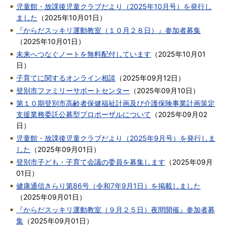
児童館・放課後児童クラブだより（2025年10月号）を発行し
ました
（
2025年10月01日
）
『からだスッキリ運動教室（１０月２８日）』参加者募集
（
2025年10月01日
）
未来へつなぐノートを無料配付しています
（
2025年10月01
日
）
子育てに関するオンライン相談
（
2025年09月12日
）
登別市ファミリーサポートセンター
（
2025年09月10日
）
第１０期登別市高齢者保健福祉計画及び介護保険事業計画策定
支援業務委託公募型プロポーザルについて
（
2025年09月02
日
）
児童館・放課後児童クラブだより（2025年9月号）を発行しま
した
（
2025年09月01日
）
登別市子ども・子育て会議の委員を募集します
（
2025年09月
01日
）
健康通信きらり第86号（令和7年9月1日）を掲載しました
（
2025年09月01日
）
『からだスッキリ運動教室（９月２５日）夜間開催』参加者募
集
（
2025年09月01日
）