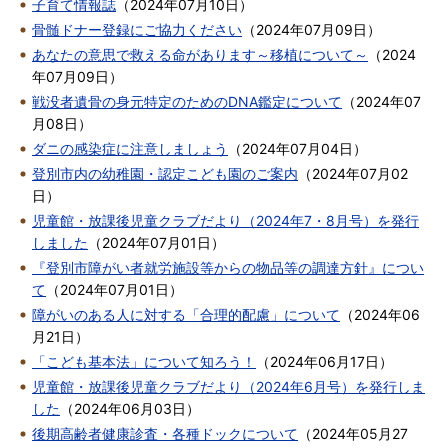
子育て情報誌
（
2024年07月10日
）
骨髄ドナー登録にご協力ください
（
2024年07月09日
）
あなたの意思で救える命があります～移植について～
（
2024
年07月09日
）
戦没者遺骨の身元特定のためのDNA鑑定について
（
2024年07
月08日
）
ダニの感染症に注意しましょう
（
2024年07月04日
）
登別市内の幼稚園・認定こども園のご案内
（
2024年07月02
日
）
児童館・放課後児童クラブだより（2024年7・8月号）を発行
しました
（
2024年07月01日
）
『登別市障がい者就労施設等からの物品等の調達方針』につい
て
（
2024年07月01日
）
障がいのある人に対する「合理的配慮」について
（
2024年06
月21日
）
「こども基本法」について知ろう！
（
2024年06月17日
）
児童館・放課後児童クラブだより（2024年6月号）を発行しま
した
（
2024年06月03日
）
後期高齢者健康診査・各種ドックについて
（
2024年05月27