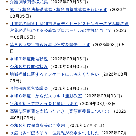
介護保険関係様式集
（
2026年08月05日
）
赤十字救急法基礎講習・救急員養成講習を行います
（
2026年
08月05日
）
【質問の回答】登別市児童デイサービスセンターのぞみ園の運
営業務委託に係る公募型プロポーザルの実施について
（
2026
年08月05日
）
第５６回登別市戦没者追悼式を開催します
（
2026年08月05
日
）
令和７年度開催状況
（
2026年08月05日
）
令和８年度開催状況
（
2026年08月05日
）
地域福祉に関するアンケートにご協力ください
（
2026年08月
05日
）
介護保険運営協議会
（
2026年08月05日
）
令和８年度 からだスッキリ運動教室
（
2026年08月03日
）
平和を祈って黙とうをお願いします
（
2026年08月03日
）
高額な医療費を支払ったとき（高額療養費について）
（
2026
年08月03日
）
令和８年度保育所等のご案内
（
2026年07月31日
）
水痘（みずぼうそう）注意報が発令されました
（
2026年07月