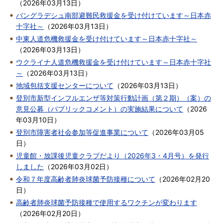
（
2026年03月13日
）
バングラデシュ南部避難民救援金を受け付けています～日本赤
十字社～
（
2026年03月13日
）
中東人道危機救援金を受け付けています～日本赤十字社～
（
2026年03月13日
）
ウクライナ人道危機救援金を受け付けています～日本赤十字社
～
（
2026年03月13日
）
地域包括支援センターについて
（
2026年03月13日
）
登別市新型インフルエンザ等対策行動計画（第２期）（案）の
意見公募（パブリックコメント）の実施結果について
（
2026
年03月10日
）
登別市障害者社会参加等促進事業について
（
2026年03月05
日
）
児童館・放課後児童クラブだより（2026年3・4月号）を発行
しました
（
2026年03月02日
）
令和７年度高齢者肺炎球菌予防接種について
（
2026年02月20
日
）
高齢者肺炎球菌予防接種で使用するワクチンが変わります
（
2026年02月20日
）