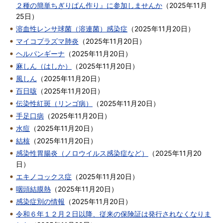
２種の簡単ちぎりぱん作り』に参加しませんか
（
2025年11月
25日
）
溶血性レンサ球菌（溶連菌）感染症
（
2025年11月20日
）
マイコプラズマ肺炎
（
2025年11月20日
）
ヘルパンギーナ
（
2025年11月20日
）
麻しん（はしか）
（
2025年11月20日
）
風しん
（
2025年11月20日
）
百日咳
（
2025年11月20日
）
伝染性紅斑（リンゴ病）
（
2025年11月20日
）
手足口病
（
2025年11月20日
）
水痘
（
2025年11月20日
）
結核
（
2025年11月20日
）
感染性胃腸炎（ノロウイルス感染症など）
（
2025年11月20
日
）
エキノコックス症
（
2025年11月20日
）
咽頭結膜熱
（
2025年11月20日
）
感染症別の情報
（
2025年11月20日
）
令和６年１２月２日以降、従来の保険証は発行されなくなりま