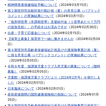
精神障害者保健福祉手帳について
（
2024年03月15日
）
第２期登別市自殺対策行動計画（案）の意見公募（パブリック
コメント）の実施結果について
（
2024年03月11日
）
「低所得世帯（非課税世帯）支援給付金（１世帯あたり７万円
の追加支給）」の手続きはお済みですか
（
2024年02月26日
）
出産・子育て応援金について
（
2024年02月15日
）
【保育士募集】保育所で一緒に働きませんか
（
2024年02月09
日
）
第９期登別市高齢者保健福祉計画及び介護保険事業計画（案）
に係る意見公募（パブリックコメント）の実施結果について
（
2024年02月05日
）
令和６年度 放課後児童クラブ入所児童の募集について（随時
募集）
（
2024年02月05日
）
児童館・放課後児童クラブだより（2024年2月号）を発行しま
した
（
2024年02月01日
）
日本脳炎について
（
2024年02月01日
）
産前産後期間の国民健康保険税の免除について
（
2024年01月
25日
）
第９期登別市高齢者保健福祉計画及び介護保険事業計画策定に