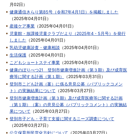
月02日
）
健康通信きらり第85号（令和7年4月1日）を掲載しました
（
2025年04月01日
）
産後ケア事業
（
2025年04月01日
）
児童館・放課後児童クラブだより（2025年4・5月号）を発行
しました
（
2025年04月01日
）
乳幼児健康診査・健康相談
（
2025年04月01日
）
生活保護
（
2025年04月01日
）
こどもショートステイ事業
（
2025年04月01日
）
健康のぼりべつ21 登別市健康増進計画（第３期）及び成育医
療等に関する計画（第１期）
（
2025年03月31日
）
登別市こども計画（案）に係る意見公募（パブリックコメン
ト）の実施結果について
（
2025年03月27日
）
登別市健康増進計画（第３期）及び成育医療等に関する計画
（第１期）（案）の意見公募（パブリックコメント）の実施結
果について
（
2025年03月27日
）
登別市子ども・子育て支援に関するニーズ調査について
（
2025年03月27日
）
公立保育所民営化方針について
（
2025年03月27日
）