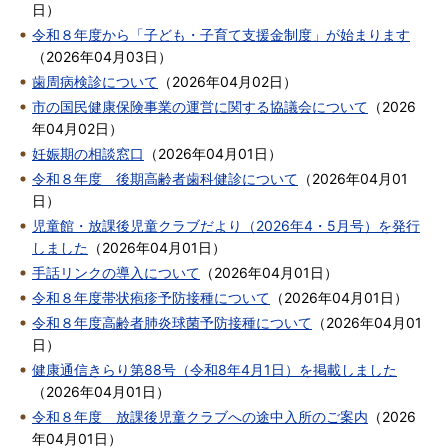
日
）
令和８年度から「子ども・子育て支援金制度」が始まります
（
2026年04月03日
）
歯周病検診について
（
2026年04月02日
）
市の国民健康保険事業の運営に関する協議会について
（
2026
年04月02日
）
妊娠期の相談窓口
（
2026年04月01日
）
令和８年度 後期高齢者歯科健診について
（
2026年04月01
日
）
児童館・放課後児童クラブだより（2026年4・5月号）を発行
しました
（
2026年04月01日
）
手話リンクの導入について
（
2026年04月01日
）
令和８年度帯状疱疹予防接種について
（
2026年04月01日
）
令和８年度高齢者肺炎球菌予防接種について
（
2026年04月01
日
）
健康通信きらり第88号（令和8年4月1日）を掲載しました
（
2026年04月01日
）
令和８年度 放課後児童クラブへの途中入所のご案内
（
2026
年04月01日
）