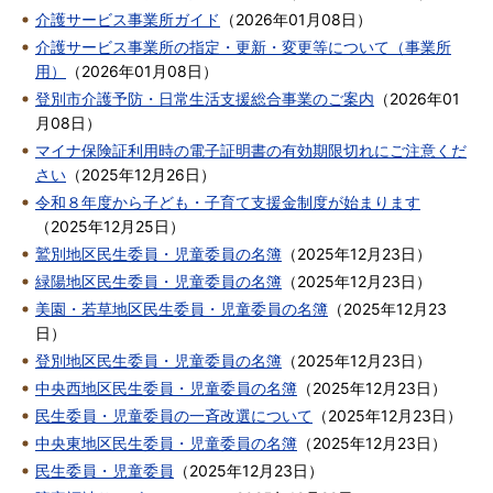
介護サービス事業所ガイド
（
2026年01月08日
）
介護サービス事業所の指定・更新・変更等について（事業所
用）
（
2026年01月08日
）
登別市介護予防・日常生活支援総合事業のご案内
（
2026年01
月08日
）
マイナ保険証利用時の電子証明書の有効期限切れにご注意くだ
さい
（
2025年12月26日
）
令和８年度から子ども・子育て支援金制度が始まります
（
2025年12月25日
）
鷲別地区民生委員・児童委員の名簿
（
2025年12月23日
）
緑陽地区民生委員・児童委員の名簿
（
2025年12月23日
）
美園・若草地区民生委員・児童委員の名簿
（
2025年12月23
日
）
登別地区民生委員・児童委員の名簿
（
2025年12月23日
）
中央西地区民生委員・児童委員の名簿
（
2025年12月23日
）
民生委員・児童委員の一斉改選について
（
2025年12月23日
）
中央東地区民生委員・児童委員の名簿
（
2025年12月23日
）
民生委員・児童委員
（
2025年12月23日
）