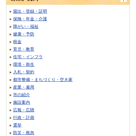
届出・登録・証明
保険・年金・介護
障がい・福祉
健康・予防
税金
育児・教育
住宅・インフラ
環境・衛生
入札・契約
都市整備・まちづくり・空き家
産業・雇用
市の紹介
施設案内
広報・広聴
行政・計画
選挙
防災・救急