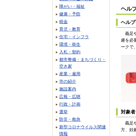
障がい・福祉
ヘル
健康・予防
税金
ヘルプ
育児・教育
義足や
住宅・インフラ
慮を必
環境・衛生
ークで
入札・契約
都市整備・まちづくり・
空き家
産業・雇用
市の紹介
施設案内
広報・広聴
行政・計画
対象者
選挙
防災・救急
義足や
新型コロナウイルス関連
方、妊
情報