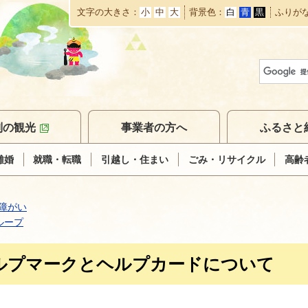
文字の大きさ
小
中
大
背景色
白
青
黒
ふりが
本
文
へ
移
動
別の観光
事業者の方へ
ふるさと
離婚
就職・転職
引越し・住まい
ごみ・リサイクル
高齢
障がい
ループ
ルプマークとヘルプカードについて