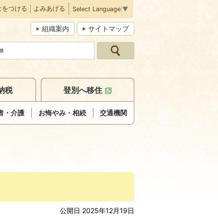
なをつける
よみあげる
Select Language
▼
組織案内
サイトマップ
納税
登別へ移住
者・介護
お悔やみ・相続
交通機関
公開日 2025年12月19日