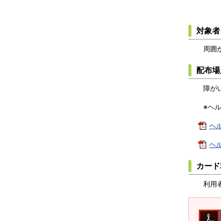
対象者
周囲か
配布場
障がい
※ヘル
ヘル
ヘル
カード
利用者