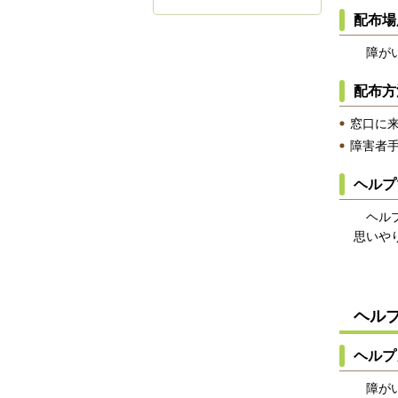
配布場
障がい
配布方
窓口に
障害者
ヘルプ
ヘルプ
思いや
ヘル
ヘルプ
障がい