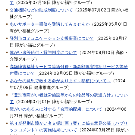
て
（
2025年07月18日
障がい福祉グループ
）
交通機関などの助成制度について
（
2025年07月02日
障がい福
祉グループ
）
あいサポーター研修を受講してみませんか
（
2025年05月01日
障がい福祉グループ
）
登別市コミュニケーション支援事業について
（
2025年03月17
日
障がい福祉グループ
）
障がい者等給付・貸与制度について
（
2024年09月10日
高齢・
介護グループ
）
高額障害福祉サービス等給付費・新高額障害福祉サービス等給
付費について
（
2024年08月05日
障がい福祉グループ
）
あなたの意思で救える命があります～移植について～
（
2024
年07月09日
健康推進グループ
）
『登別市障がい者就労施設等からの物品等の調達方針』につい
て
（
2024年07月01日
障がい福祉グループ
）
障がいのある人に対する「合理的配慮」について
（
2024年06
月21日
障がい福祉グループ
）
第４期登別市障がい者支援計画（案）に係る意見公募（パブリ
ックコメント）の実施結果について
（
2024年03月25日
障がい