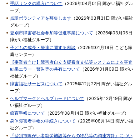
手話リンクの導入について
（
2026年04月01日
障がい福祉グル
ープ
）
点訳ボランティアを募集します
（
2026年03月31日
障がい福祉
グループ
）
登別市障害者社会参加等促進事業について
（
2026年03月05日
障がい福祉グループ
）
子どもの成長・発達に関する相談
（
2026年01月19日
こども家
庭センター
）
【事業者向け】障害者自立支援審査支払等システムによる審査
結果エラー・警告等の共有について
（
2026年01月09日
障がい
福祉グループ
）
障害福祉サービスについて
（
2025年12月22日
障がい福祉グル
ープ
）
ヘルプマークとヘルプカードについて
（
2025年12月19日
障が
い福祉グループ
）
療育手帳について
（
2025年08月14日
障がい福祉グループ
）
身体障害者手帳の手続きについて
（
2025年08月14日
障がい福
祉グループ
）
『登別市障がい者就労施設等からの物品等の調達方針』につい