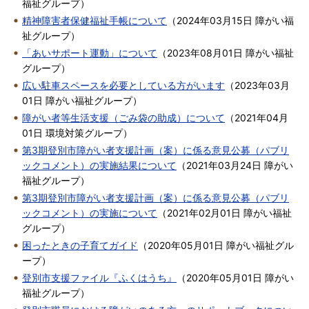
福祉グループ
）
精神障害者保健福祉手帳について
（
2024年03月15日
障がい福
祉グループ
）
「あいサポート運動」について
（
2023年08月01日
障がい福祉
グループ
）
広い駐車スペースを必要としている方がいます
（
2023年03月
01日
障がい福祉グループ
）
障がい者等生活支援（ごみ袋の助成）について
（
2021年04月
01日
環境対策グループ
）
第3期登別市障がい者支援計画（案）に係る意見公募（パブリ
ックコメント）の実施結果について
（
2021年03月24日
障がい
福祉グループ
）
第3期登別市障がい者支援計画（案）に係る意見公募（パブリ
ックコメント）の実施について
（
2021年02月01日
障がい福祉
グループ
）
困ったときの子育てガイド
（
2020年05月01日
障がい福祉グル
ープ
）
登別市支援ファイル『ふくはうち』
（
2020年05月01日
障がい
福祉グループ
）