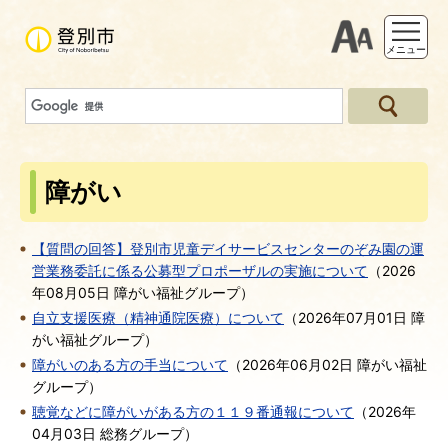
支援ツー
メニュー
障がい
【質問の回答】登別市児童デイサービスセンターのぞみ園の運
営業務委託に係る公募型プロポーザルの実施について
（
2026
年08月05日
障がい福祉グループ
）
自立支援医療（精神通院医療）について
（
2026年07月01日
障
がい福祉グループ
）
障がいのある方の手当について
（
2026年06月02日
障がい福祉
グループ
）
聴覚などに障がいがある方の１１９番通報について
（
2026年
04月03日
総務グループ
）