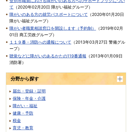
登別市職員における障がいのある方へのサポートブックについ
て
（
2020年02月20日
障がい福祉グループ
）
障がいのある方の就労パスポートについて
（
2020年01月20日
障がい福祉グループ
）
障がい者職業相談窓口を開設します（予約制）
（
2019年02月
01日
商工労政グループ
）
１１９番・消防への通報について
（
2013年03月27日
警備グル
ープ
）
聴覚などに障がいのあるかたの119番通報
（
2013年01月09日
消防署
）
分野から探す
届出・登録・証明
保険・年金・介護
障がい・福祉
健康・予防
税金
育児・教育