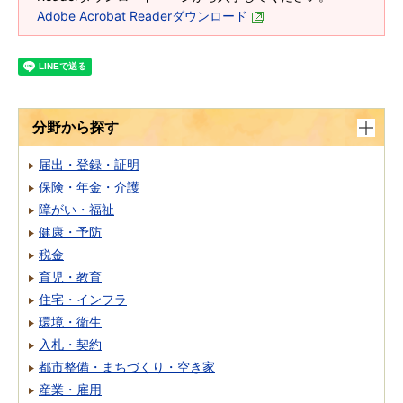
Adobe Acrobat Readerダウンロード
分野から探す
届出・登録・証明
保険・年金・介護
障がい・福祉
健康・予防
税金
育児・教育
住宅・インフラ
環境・衛生
入札・契約
都市整備・まちづくり・空き家
産業・雇用