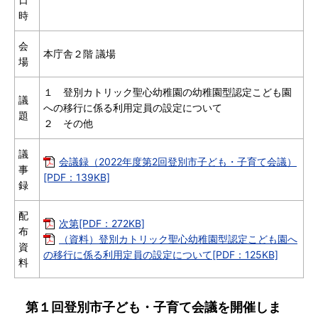
時
会
本庁舎２階 議場
場
１ 登別カトリック聖心幼稚園の幼稚園型認定こども園
議
への移行に係る利用定員の設定について
題
２ その他
議
会議録（2022年度第2回登別市子ども・子育て会議）
事
[PDF：139KB]
録
配
次第[PDF：272KB]
布
（資料）登別カトリック聖心幼稚園型認定こども園へ
資
の移行に係る利用定員の設定について[PDF：125KB]
料
第１回登別市子ども・子育て会議を開催しま