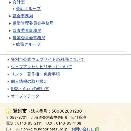
会計室
会計グループ
議会事務局
選挙管理委員会事務局
監査委員事務局
農業委員会事務局
総務グループ
登別市公式ウェブサイトの利用について
ウェブアクセシビリティについて
リンク・著作権・免責事項
個人情報の取り扱い
RSS・Atomの使い方
オープンデータ
登別市
（法人番号：5000020012301）
〒059-8701
北海道登別市中央町6丁目11番地
電話：0143-85-2111
FAX：0143-85-1108
Eメール：pr@city.noboribetsu.lg.jp
お問い合わせ