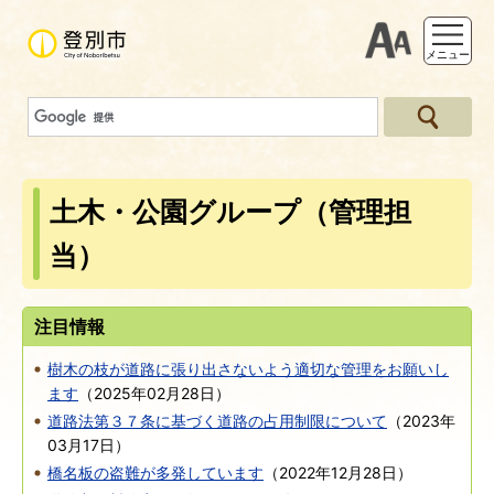
支援ツー
メニュー
土木・公園グループ（管理担
当）
注目情報
樹木の枝が道路に張り出さないよう適切な管理をお願いし
ます
（
2025年02月28日
）
道路法第３７条に基づく道路の占用制限について
（
2023年
03月17日
）
橋名板の盗難が多発しています
（
2022年12月28日
）