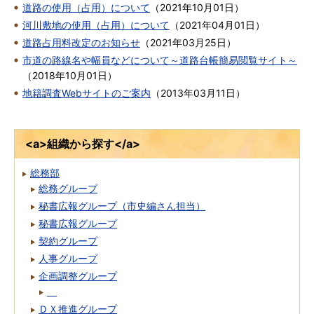
道路の使用（占用）について
（
2021年10月01日
）
河川敷地の使用（占用）について
（
2021年04月01日
）
道路占用料改定のお知らせ
（
2021年03月25日
）
市道の路線名や幅員などについて～道路台帳簡易閲覧サイト～
（
2018年10月01日
）
地籍調査Webサイトのご案内
（
2013年03月11日
）
<a>組織から探す</a>
総務部
総務グループ
秘書広報グループ（市史編さん担当）
秘書広報グループ
契約グループ
人事グループ
企画調整グループ
ＤＸ推進グループ