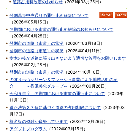
道路占用料改定のお知らせ
（
2021年03月25日
）
登別温泉中央通りの通行止め解除について
RSS
At
（
2026年05月15日
）
冬期間における市道の通行止め解除のお知らせについて
（
2026年04月28日
）
登別市の道路（市道）の状況
（
2026年03月18日
）
登別市の道路（市道）の状況
（
2025年04月11日
）
樹木の枝が道路に張り出さないよう適切な管理をお願いします
（
2025年02月28日
）
登別市の道路（市道）の状況
（
2024年10月10日
）
のぼりべつクリーン＆フレッシュ事業による地域活動の紹
介 ～香風美化グループ～
（
2024年09月26日
）
令和５年度 冬期間における市道の通行止について
（
2023年
11月13日
）
道路法第３７条に基づく道路の占用制限について
（
2023年03
月17日
）
橋名板の盗難が多発しています
（
2022年12月28日
）
アダプトプログラム
（
2022年03月15日
）