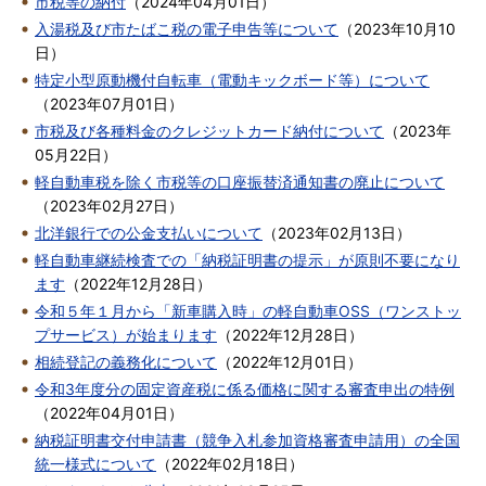
市税等の納付
（
2024年04月01日
）
入湯税及び市たばこ税の電子申告等について
（
2023年10月10
日
）
特定小型原動機付自転車（電動キックボード等）について
（
2023年07月01日
）
市税及び各種料金のクレジットカード納付について
（
2023年
05月22日
）
軽自動車税を除く市税等の口座振替済通知書の廃止について
（
2023年02月27日
）
北洋銀行での公金支払いについて
（
2023年02月13日
）
軽自動車継続検査での「納税証明書の提示」が原則不要になり
ます
（
2022年12月28日
）
令和５年１月から「新車購入時」の軽自動車OSS（ワンストッ
プサービス）が始まります
（
2022年12月28日
）
相続登記の義務化について
（
2022年12月01日
）
令和3年度分の固定資産税に係る価格に関する審査申出の特例
（
2022年04月01日
）
納税証明書交付申請書（競争入札参加資格審査申請用）の全国
統一様式について
（
2022年02月18日
）