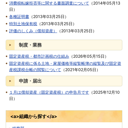
消費税転嫁拒否等に関する書面調査について
（
2014年05月13
日
）
各種証明書
（
2013年03月25日
）
特別土地保有税
（
2013年03月25日
）
評価のしくみ（償却資産）
（
2013年03月25日
）
制度・業務
固定資産税・都市計画税の仕組み
（
2026年05月15日
）
固定資産税に係る土地・家屋価格等縦覧帳簿の縦覧及び固定資
産税課税台帳の閲覧について
（
2021年02月05日
）
申請・届出
１月は償却資産（固定資産税）の申告月です
（
2025年12月10
日
）
<a>組織から探す</a>