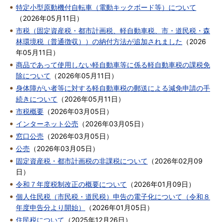
特定小型原動機付自転車（電動キックボード等）について
（
2026年05月11日
）
市税（固定資産税・都市計画税、軽自動車税、市・道民税・森
林環境税（普通徴収））の納付方法が追加されました
（
2026
年05月11日
）
商品であって使用しない軽自動車等に係る軽自動車税の課税免
除について
（
2026年05月11日
）
身体障がい者等に対する軽自動車税の郵送による減免申請の手
続きについて
（
2026年05月11日
）
市税概要
（
2026年03月05日
）
インターネット公売
（
2026年03月05日
）
窓口公売
（
2026年03月05日
）
公売
（
2026年03月05日
）
固定資産税・都市計画税の非課税について
（
2026年02月09
日
）
令和７年度税制改正の概要について
（
2026年01月09日
）
個人住民税（市民税・道民税）申告の電子化について（令和８
年度申告分より開始）
（
2026年01月05日
）
住民税について
（
2025年12月26日
）