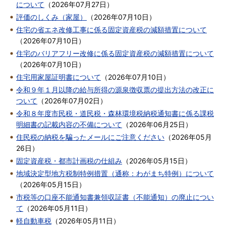
について
（
2026年07月27日
）
評価のしくみ（家屋）
（
2026年07月10日
）
住宅の省エネ改修工事に係る固定資産税の減額措置について
（
2026年07月10日
）
住宅のバリアフリー改修に係る固定資産税の減額措置について
（
2026年07月10日
）
住宅用家屋証明書について
（
2026年07月10日
）
令和９年１月以降の給与所得の源泉徴収票の提出方法の改正に
ついて
（
2026年07月02日
）
令和８年度市民税・道民税・森林環境税納税通知書に係る課税
明細書の記載内容の不備について
（
2026年06月25日
）
住民税の納税を騙ったメールにご注意ください
（
2026年05月
26日
）
固定資産税・都市計画税の仕組み
（
2026年05月15日
）
地域決定型地方税制特例措置（通称：わがまち特例）について
（
2026年05月15日
）
市税等の口座不能通知書兼領収証書（不能通知）の廃止につい
て
（
2026年05月11日
）
軽自動車税
（
2026年05月11日
）