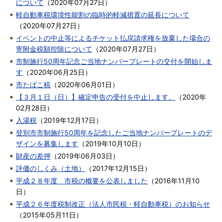
について
（
2020年07月27日
）
軽自動車税環境性能割の臨時的軽減措置の延長について
（
2020年07月27日
）
イベントの中止等によるチケット払戻請求権を放棄した場合の
寄附金税額控除について
（
2020年07月27日
）
市制施行50周年記念ご当地ナンバープレートの交付を開始しま
す
（
2020年06月25日
）
市たばこ税
（
2020年06月01日
）
【３月１日（日）】確定申告の受付を中止します。
（
2020年
02月28日
）
入湯税
（
2019年12月17日
）
登別市市制施行50周年を記念したご当地ナンバープレートのデ
ザインを募集します
（
2019年10月10日
）
財産の差押
（
2019年06月03日
）
評価のしくみ（土地）
（
2017年12月15日
）
平成２８年度 市税の概要を公表しました
（
2016年11月10
日
）
平成２６年度税制改正（法人市民税・軽自動車税）のお知らせ
（
2015年05月11日
）