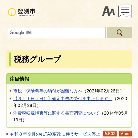
支援ツー
メニュー
税務グループ
注目情報
市税・保険料等の納付が困難な方へ
（
2021年02月26日
）
【３月１日（日）】確定申告の受付を中止します。
（
2020
年02月28日
）
消費税転嫁拒否等に関する書面調査について
（
2014年05月
13日
）
令和８年９月のeLTAX更改に伴うサービス停止
RSS
At