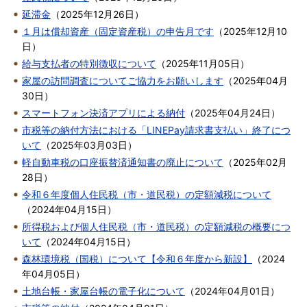
延滞金
（
2025年12月26日
）
１月は償却資産（固定資産税）の申告月です
（
2025年12月10
日
）
給与支払者の特別徴収について
（
2025年11月05日
）
家屋の訪問調査についてご協力をお願いします
（
2025年04月
30日
）
スマートフォン決済アプリによる納付
（
2025年04月24日
）
市税等の納付方法における「LINEPay請求書支払い」終了につ
いて
（
2025年03月03日
）
軽自動車税の口座振替済通知書の廃止について
（
2025年02月
28日
）
令和６年度個人住民税（市・道民税）の定額減税について
（
2024年04月15日
）
所得税および個人住民税（市・道民税）の定額減税の概要につ
いて
（
2024年04月15日
）
森林環境税（国税）について【令和６年度から新設】
（
2024
年04月05日
）
土地台帳・家屋台帳の電子化について
（
2024年04月01日
）