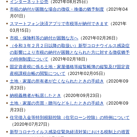
インターネット公売
（
2021年08月25日
）
市税の納付が困難な場合の徴収・換価の猶予制度
（
2021年04
月01日
）
スマートフォン決済アプリで市税等が納付できます
（
2021年
03月15日
）
市税・保険料等の納付が困難な方へ
（
2021年02月26日
）
（令和３年２月２日以降の取扱い）新型コロナウイルス感染症
の影響により市税の納付が困難となられた方に対する徴収猶予
の特例制度について
（
2021年02月18日
）
固定資産税に係る土地・家屋価格等縦覧帳簿の縦覧及び固定資
産税課税台帳の閲覧について
（
2021年02月05日
）
土地・家屋の所有者が亡くなられたときの手続き
（
2020年09
月23日
）
納税義務者が転居したとき
（
2020年09月23日
）
土地・家屋の売買・贈与などをしたときの手続き
（
2020年09
月23日
）
住宅借入金等特別税額控除（住宅ローン控除）の特例について
（
2020年07月27日
）
新型コロナウイルス感染症緊急経済対策における税制上の措置