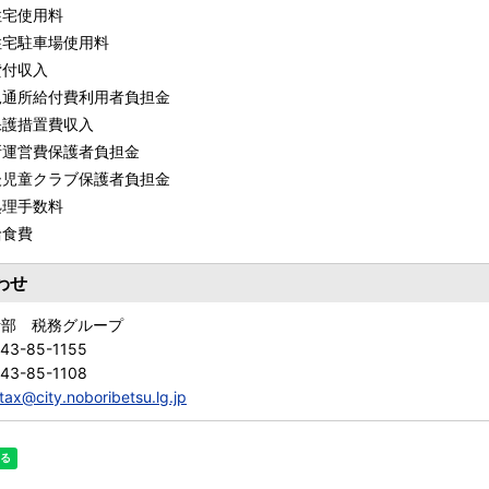
住宅使用料
住宅駐車場使用料
貸付収入
児通所給付費利用者負担金
保護措置費収入
所運営費保護者負担金
後児童クラブ保護者負担金
処理手数料
給食費
わせ
活部 税務グループ
43-85-1155
43-85-1108
tax@city.noboribetsu.lg.jp