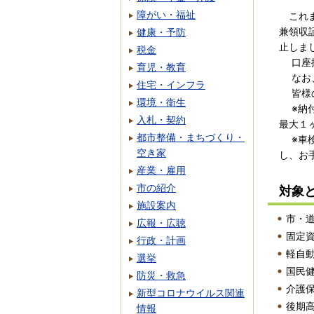
障がい・福祉
これま
兼領収
健康・予防
止しま
税金
口座振
育児・教育
なお、
住宅・インフラ
皆様の
環境・衛生
※納付
入札・契約
最大１
都市整備・まちづくり・
※車検
空き家
し、お
産業・雇用
市の紹介
対象
施設案内
市・
広報・広聴
固定
行政・計画
軽自
選挙
国民
防災・救急
介護
新型コロナウイルス関連
後期
情報