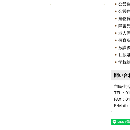
公営
公営
建物
障害
老人
保育
放課
し尿
学校
問い合
市民生
TEL：
01
FAX：
01
E-Mail：