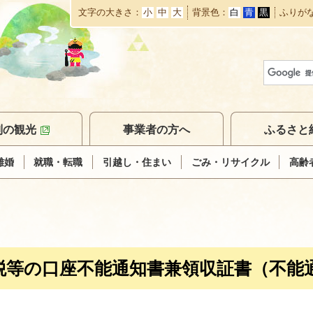
文字の大きさ
小
中
大
背景色
白
青
黒
ふりが
本
文
へ
移
動
別の観光
事業者の方へ
ふるさと
離婚
就職・転職
引越し・住まい
ごみ・リサイクル
高齢
税等の口座不能通知書兼領収証書（不能