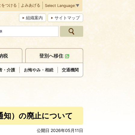
なをつける
よみあげる
Select Language
▼
組織案内
サイトマップ
納税
登別へ移住
者・介護
お悔やみ・相続
交通機関
通知）の廃止について
公開日 2026年05月11日