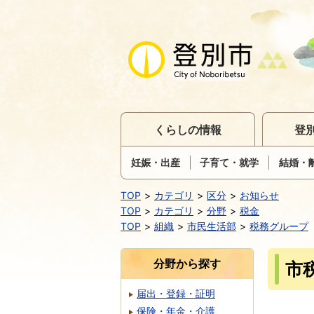
くらしの情報
登
妊娠・出産
子育て・就学
結婚・
TOP
カテゴリ
区分
お知らせ
TOP
カテゴリ
分野
税金
TOP
組織
市民生活部
税務グループ
分野から探す
市
届出・登録・証明
保険・年金・介護