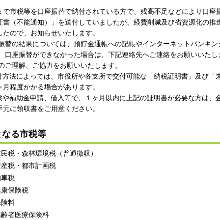
で市税等を口座振替で納付されている方で、残高不足などにより口座
証書（不能通知）」を送付していましたが、経費削減及び省資源化の推進
したので、お知らせいたします。
替の結果については、預貯金通帳への記帳やインターネットバンキン
口座振替ができなかった場合は、下記連絡先へご連絡をお願いいたし
ご理解、ご協力をお願いいたします。
方法によっては、市役所や各支所で交付可能な「納税証明書」及び「
ヶ月程度かかる場合があります。
や補助金申請、借入等で、１ヶ月以内に上記の証明書が必要な方は、
手元に領収書をご用意ください。
となる市税等
道民税・森林環境税（普通徴収）
資産税・都市計画税
動車税
健康保険税
保険料
高齢者医療保険料