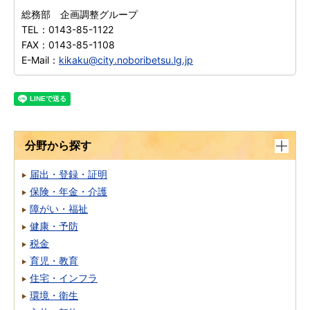
総務部 企画調整グループ
TEL：
0143-85-1122
FAX：
0143-85-1108
E-Mail：
kikaku@city.noboribetsu.lg.jp
分野から探す
届出・登録・証明
保険・年金・介護
障がい・福祉
健康・予防
税金
育児・教育
住宅・インフラ
環境・衛生