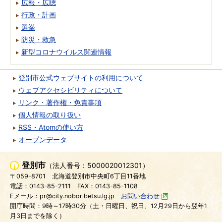
広報・広聴
行政・計画
選挙
防災・救急
新型コロナウイルス関連情報
登別市公式ウェブサイトの利用について
ウェブアクセシビリティについて
リンク・著作権・免責事項
個人情報の取り扱い
RSS・Atomの使い方
オープンデータ
登別市
（法人番号：5000020012301）
〒059-8701
北海道登別市中央町6丁目11番地
電話：0143-85-2111
FAX：0143-85-1108
Eメール：pr@city.noboribetsu.lg.jp
お問い合わせ
開庁時間：9時～17時30分（土・日曜日、祝日、12月29日から翌年1
月3日までを除く）