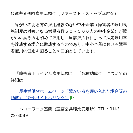
○障害者初回雇用奨励金（ファースト・ステップ奨励金）
障がいのある方の雇用経験のない中小企業（障害者の雇用義
務制度の対象となる労働者数５０～３００人の中小企業）が障
がいのある方を初めて雇用し、当該雇入れによって法定雇用率
を達成する場合に助成するものであり、中小企業における障害
者雇用の促進を図ることを目的としています。
「障害者トライアル雇用奨励金」「各種助成金」についての
詳細は
・
厚生労働省ホームページ「障がい者を雇い入れた場合等の
助成」（外部サイトへリンク）
・ハローワーク室蘭（室蘭公共職業安定所）TEL：0143-
22-8689