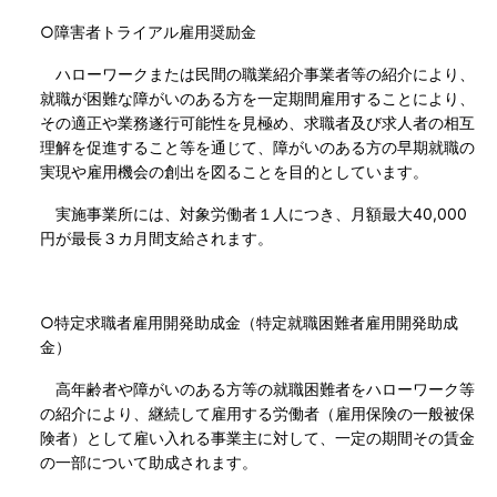
○障害者トライアル雇用奨励金
ハローワークまたは民間の職業紹介事業者等の紹介により、
就職が困難な障がいのある方を一定期間雇用することにより、
その適正や業務遂行可能性を見極め、求職者及び求人者の相互
理解を促進すること等を通じて、障がいのある方の早期就職の
実現や雇用機会の創出を図ることを目的としています。
実施事業所には、対象労働者１人につき、月額最大40,000
円が最長３カ月間支給されます。
○特定求職者雇用開発助成金（特定就職困難者雇用開発助成
金）
高年齢者や障がいのある方等の就職困難者をハローワーク等
の紹介により、継続して雇用する労働者（雇用保険の一般被保
険者）として雇い入れる事業主に対して、一定の期間その賃金
の一部について助成されます。