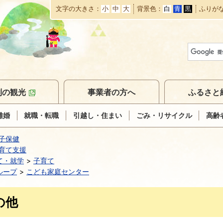
文字の大きさ
小
中
大
背景色
白
青
黒
ふりが
本
文
へ
移
動
別の観光
事業者の方へ
ふるさと
離婚
就職・転職
引越し・住まい
ごみ・リサイクル
高齢
子保健
育て支援
て・就学
子育て
ループ
こども家庭センター
の他