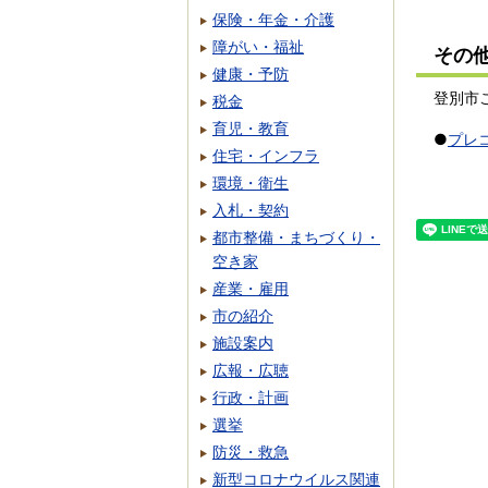
保険・年金・介護
障がい・福祉
その
健康・予防
登別市
税金
育児・教育
●
プレコ
住宅・インフラ
環境・衛生
入札・契約
都市整備・まちづくり・
空き家
産業・雇用
市の紹介
施設案内
広報・広聴
行政・計画
選挙
防災・救急
新型コロナウイルス関連