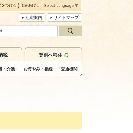
なをつける
よみあげる
Select Language
▼
組織案内
サイトマップ
納税
登別へ移住
者・介護
お悔やみ・相続
交通機関