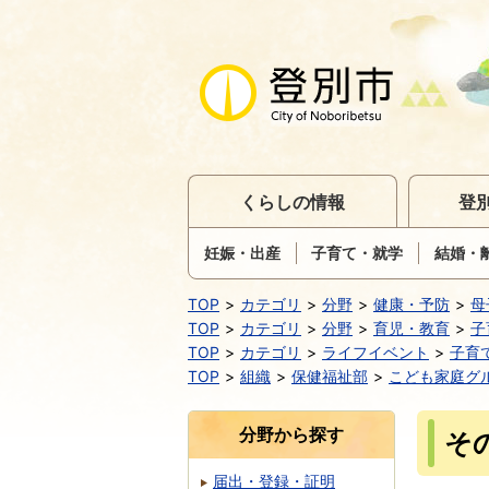
くらしの情報
登
妊娠・出産
子育て・就学
結婚・
TOP
カテゴリ
分野
健康・予防
母
TOP
カテゴリ
分野
育児・教育
子
TOP
カテゴリ
ライフイベント
子育
TOP
組織
保健福祉部
こども家庭グ
分野から探す
そ
届出・登録・証明