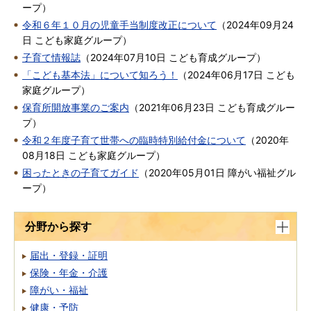
ープ
）
令和６年１０月の児童手当制度改正について
（
2024年09月24
日
こども家庭グループ
）
子育て情報誌
（
2024年07月10日
こども育成グループ
）
「こども基本法」について知ろう！
（
2024年06月17日
こども
家庭グループ
）
保育所開放事業のご案内
（
2021年06月23日
こども育成グルー
プ
）
令和２年度子育て世帯への臨時特別給付金について
（
2020年
08月18日
こども家庭グループ
）
困ったときの子育てガイド
（
2020年05月01日
障がい福祉グル
ープ
）
分野から探す
届出・登録・証明
保険・年金・介護
障がい・福祉
健康・予防