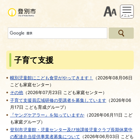
支援ツー
メニュー
子育て支援
幌別児童館にこども食堂がやってきます！
（
2026年08月06日
こども家庭センター
）
その他
（
2026年07月23日
こども家庭センター
）
子育て支援員広域研修の受講者を募集しています
（
2026年06
月17日
こども育成グループ
）
『ヤングケアラー』を知っていますか
（
2026年06月11日
こど
も家庭グループ
）
登別市児童館・児童センター及び放課後児童クラブ長期休業中
の配達弁当提供事業者募集について
（
2026年06月03日
こども