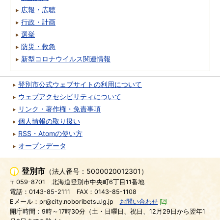
広報・広聴
行政・計画
選挙
防災・救急
新型コロナウイルス関連情報
登別市公式ウェブサイトの利用について
ウェブアクセシビリティについて
リンク・著作権・免責事項
個人情報の取り扱い
RSS・Atomの使い方
オープンデータ
登別市
（法人番号：5000020012301）
〒059-8701
北海道登別市中央町6丁目11番地
電話：0143-85-2111
FAX：0143-85-1108
Eメール：pr@city.noboribetsu.lg.jp
お問い合わせ
開庁時間：9時～17時30分（土・日曜日、祝日、12月29日から翌年1