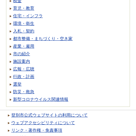
税金
育児・教育
住宅・インフラ
環境・衛生
入札・契約
都市整備・まちづくり・空き家
産業・雇用
市の紹介
施設案内
広報・広聴
行政・計画
選挙
防災・救急
新型コロナウイルス関連情報
登別市公式ウェブサイトの利用について
ウェブアクセシビリティについて
リンク・著作権・免責事項