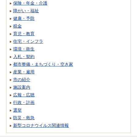
保険・年金・介護
障がい・福祉
健康・予防
税金
育児・教育
住宅・インフラ
環境・衛生
入札・契約
都市整備・まちづくり・空き家
産業・雇用
市の紹介
施設案内
広報・広聴
行政・計画
選挙
防災・救急
新型コロナウイルス関連情報