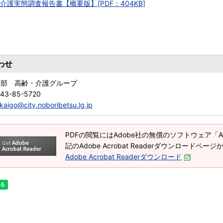
介護実態調査報告書【概要版】[PDF：404KB]
わせ
祉部 高齢・介護グループ
143-85-5720
kaigo@city.noboribetsu.lg.jp
PDFの閲覧にはAdobe社の無償のソフトウェア「Adob
記のAdobe Acrobat Readerダウンロードペ
Adobe Acrobat Readerダウンロード