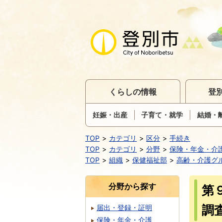
くらしの情報
登
妊娠・出産
子育て・就学
結婚・
TOP
カテゴリ
区分
手続き
TOP
カテゴリ
分野
保険・年金・介
TOP
組織
保健福祉部
高齢・介護グ
分野から探す
第
調
届出・登録・証明
保険・年金・介護