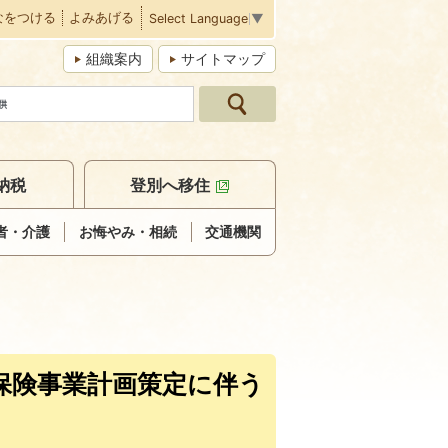
なをつける
よみあげる
Select Language
▼
組織案内
サイトマップ
納税
登別へ移住
者・介護
お悔やみ・相続
交通機関
保険事業計画策定に伴う