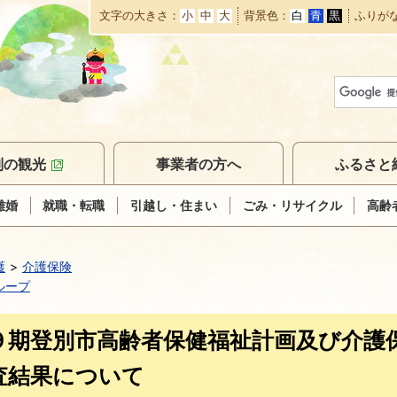
文字の大きさ
小
中
大
背景色
白
青
黒
ふりが
本
文
へ
移
動
別の観光
事業者の方へ
ふるさと
離婚
就職・転職
引越し・住まい
ごみ・リサイクル
高齢
護
介護保険
ループ
９期登別市高齢者保健福祉計画及び介護
査結果について