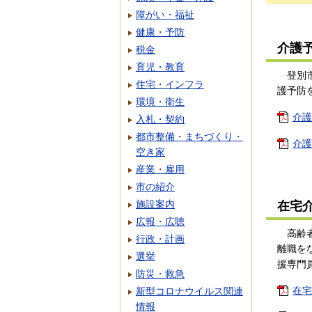
障がい・福祉
健康・予防
介護
税金
育児・教育
登別市
住宅・インフラ
護予防
環境・衛生
介護
入札・契約
都市整備・まちづくり・
介護
空き家
産業・雇用
市の紹介
施設案内
在宅
広報・広聴
高齢者
行政・計画
離職を
選挙
援専門
防災・救急
在宅
新型コロナウイルス関連
情報