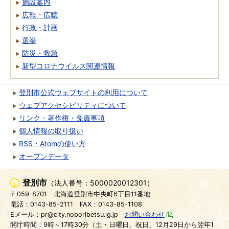
施設案内
広報・広聴
行政・計画
選挙
防災・救急
新型コロナウイルス関連情報
登別市公式ウェブサイトの利用について
ウェブアクセシビリティについて
リンク・著作権・免責事項
個人情報の取り扱い
RSS・Atomの使い方
オープンデータ
登別市
（法人番号：5000020012301）
〒059-8701
北海道登別市中央町6丁目11番地
電話：0143-85-2111
FAX：0143-85-1108
Eメール：pr@city.noboribetsu.lg.jp
お問い合わせ
開庁時間：9時～17時30分（土・日曜日、祝日、12月29日から翌年1