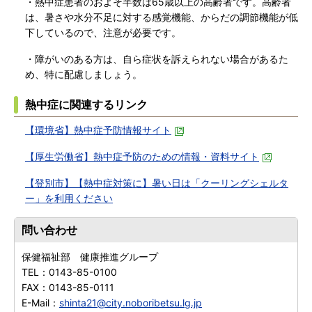
・熱中症患者のおよそ半数は65歳以上の高齢者です。高齢者
は、暑さや水分不足に対する感覚機能、からだの調節機能が低
下しているので、注意が必要です。
・障がいのある方は、自ら症状を訴えられない場合があるた
め、特に配慮しましょう。
熱中症に関連するリンク
【環境省】熱中症予防情報サイト
【厚生労働省】熱中症予防のための情報・資料サイト
【登別市】【熱中症対策に】暑い日は「クーリングシェルタ
ー」を利用ください
問い合わせ
保健福祉部 健康推進グループ
TEL：
0143-85-0100
FAX：
0143-85-0111
E-Mail：
shinta21@city.noboribetsu.lg.jp