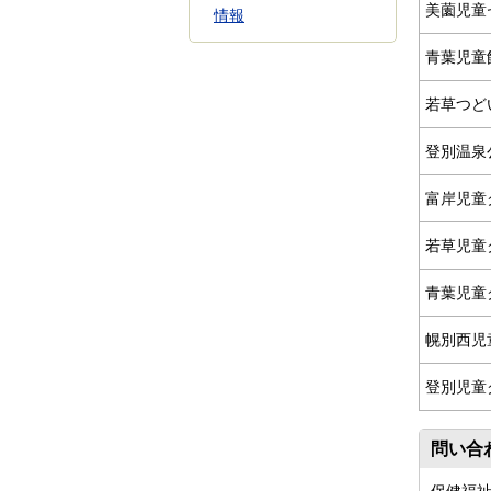
美薗児童
情報
青葉児童
若草つど
登別温泉
富岸児童
若草児童
青葉児童
幌別西児
登別児童
問い合
保健福