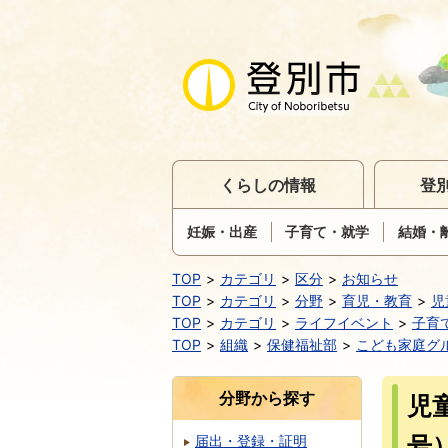
くらしの情報
登
妊娠・出産
子育て・就学
結婚・
TOP
カテゴリ
区分
お知らせ
TOP
カテゴリ
分野
育児・教育
児
TOP
カテゴリ
ライフイベント
子育
TOP
組織
保健福祉部
こども家庭グ
分野から探す
児
号
届出・登録・証明