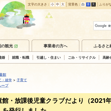
文字の大きさ
小
中
大
背景色
白
青
黒
ふりが
本
文
へ
移
動
別の観光
事業者の方へ
ふるさと
離婚
就職・転職
引越し・住まい
ごみ・リサイクル
高齢
童館
て・就学
子育て
ループ
童館・放課後児童クラブだより（2021年1
）を発行しました