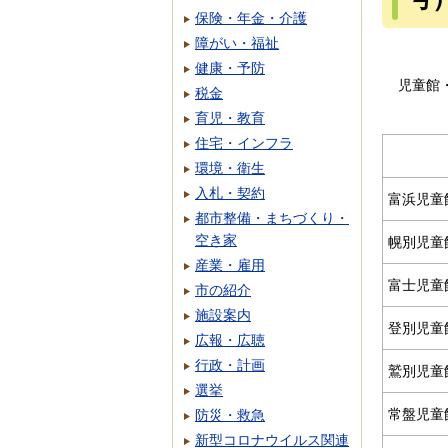
保険・年金・介護
障がい・福祉
健康・予防
児童館
税金
育児・教育
住宅・インフラ
環境・衛生
入札・契約
富浜児童
都市整備・まちづくり・
空き家
幌別児童
産業・雇用
富士児童
市の紹介
施設案内
登別児童
広報・広聴
行政・計画
鷲別児童
選挙
常盤児童
防災・救急
新型コロナウイルス関連