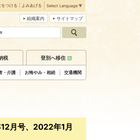
なをつける
よみあげる
Select Language
▼
組織案内
サイトマップ
納税
登別へ移住
者・介護
お悔やみ・相続
交通機関
2月号、2022年1月