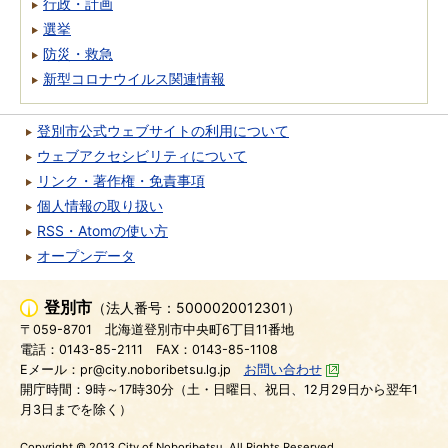
行政・計画
選挙
防災・救急
新型コロナウイルス関連情報
登別市公式ウェブサイトの利用について
ウェブアクセシビリティについて
リンク・著作権・免責事項
個人情報の取り扱い
RSS・Atomの使い方
オープンデータ
登別市
（法人番号：5000020012301）
〒059-8701
北海道登別市中央町6丁目11番地
電話：0143-85-2111
FAX：0143-85-1108
Eメール：pr@city.noboribetsu.lg.jp
お問い合わせ
開庁時間：9時～17時30分（土・日曜日、祝日、12月29日から翌年1
月3日までを除く）
Copyright © 2013 City of Noboribetsu. All Rights Reserved.