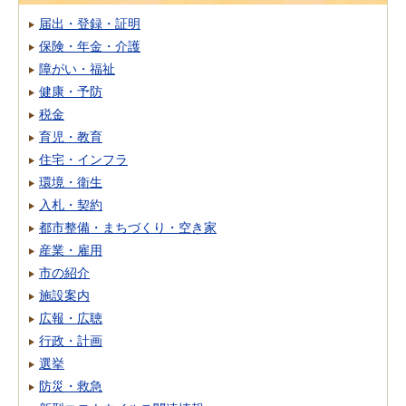
届出・登録・証明
保険・年金・介護
障がい・福祉
健康・予防
税金
育児・教育
住宅・インフラ
環境・衛生
入札・契約
都市整備・まちづくり・空き家
産業・雇用
市の紹介
施設案内
広報・広聴
行政・計画
選挙
防災・救急