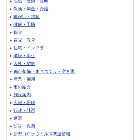
届出・登録・証明
保険・年金・介護
障がい・福祉
健康・予防
税金
育児・教育
住宅・インフラ
環境・衛生
入札・契約
都市整備・まちづくり・空き家
産業・雇用
市の紹介
施設案内
広報・広聴
行政・計画
選挙
防災・救急
新型コロナウイルス関連情報