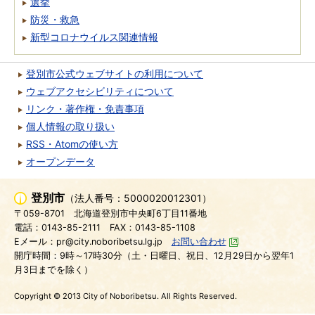
選挙
防災・救急
新型コロナウイルス関連情報
登別市公式ウェブサイトの利用について
ウェブアクセシビリティについて
リンク・著作権・免責事項
個人情報の取り扱い
RSS・Atomの使い方
オープンデータ
登別市
（法人番号：5000020012301）
〒059-8701
北海道登別市中央町6丁目11番地
電話：0143-85-2111
FAX：0143-85-1108
Eメール：pr@city.noboribetsu.lg.jp
お問い合わせ
開庁時間：9時～17時30分（土・日曜日、祝日、12月29日から翌年1
月3日までを除く）
Copyright © 2013 City of Noboribetsu. All Rights Reserved.