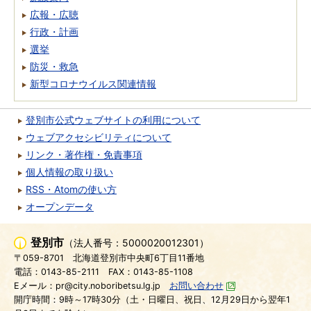
広報・広聴
行政・計画
選挙
防災・救急
新型コロナウイルス関連情報
登別市公式ウェブサイトの利用について
ウェブアクセシビリティについて
リンク・著作権・免責事項
個人情報の取り扱い
RSS・Atomの使い方
オープンデータ
登別市
（法人番号：5000020012301）
〒059-8701
北海道登別市中央町6丁目11番地
電話：0143-85-2111
FAX：0143-85-1108
Eメール：pr@city.noboribetsu.lg.jp
お問い合わせ
開庁時間：9時～17時30分（土・日曜日、祝日、12月29日から翌年1