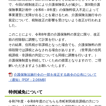
で、今回の税制改正により介護保険収入が減少し、第9期介護
保険事業計画中（令和6～8年度）の保険料収入不足によって
事業運営に支障が出ることを避けるため、介護保険法施行令の
規定について、税制改正の影響を受けないよう改正が行われま
した。
このことにより、令和8年度の介護保険料の算定に限り、改正
前の控除額に調整して計算を行います。
その結果、住民税が非課税となった場合でも、介護保険料の所
得段階では課税とみなされる場合があります。（世帯員の住民
税課税・非課税の判定についても同様に調整を行います。）
介護保険制度を持続していくための措置となりますので、ご理
解いただきますようお願いいたします。
介護保険法施行令の一部を改正する政令の公布について
（通知）[PDF：2.06MB]
特例減免について
令和7年度・令和8年度のどちらも市町村民税非課税の方につ