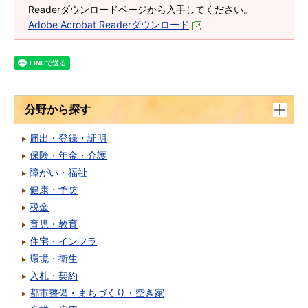
Readerダウンロードページから入手してください。
Adobe Acrobat Readerダウンロード
分野から探す
届出・登録・証明
保険・年金・介護
障がい・福祉
健康・予防
税金
育児・教育
住宅・インフラ
環境・衛生
入札・契約
都市整備・まちづくり・空き家