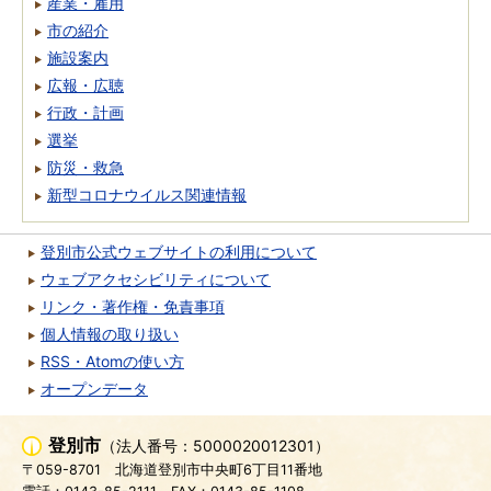
産業・雇用
市の紹介
施設案内
広報・広聴
行政・計画
選挙
防災・救急
新型コロナウイルス関連情報
登別市公式ウェブサイトの利用について
ウェブアクセシビリティについて
リンク・著作権・免責事項
個人情報の取り扱い
RSS・Atomの使い方
オープンデータ
登別市
（法人番号：5000020012301）
〒059-8701
北海道登別市中央町6丁目11番地