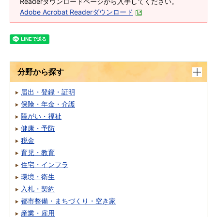
Readerダウンロードページから入手してください。
Adobe Acrobat Readerダウンロード
分野から探す
届出・登録・証明
保険・年金・介護
障がい・福祉
健康・予防
税金
育児・教育
住宅・インフラ
環境・衛生
入札・契約
都市整備・まちづくり・空き家
産業・雇用