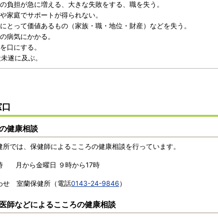
事の負担が急に増える、大きな失敗をする、職を失う。
場や家庭でサポートが得られない。
人にとって価値あるもの（家族・職・地位・財産）などを失う。
症の病気にかかる。
殺を口にする。
自殺未遂に及ぶ。
窓口
の健康相談
健所では、保健師によるこころの健康相談を行っています。
時 月から金曜日 ９時から17時
わせ 室蘭保健所（電話
0143-24-9846
）
医師などによるこころの健康相談