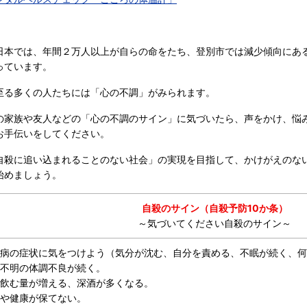
日本では、年間２万人以上が自らの命をたち、登別市では減少傾向にあ
っています。
至る多くの人たちには「心の不調」がみられます。
の家族や友人などの「心の不調のサイン」に気づいたら、声をかけ、悩
お手伝いをしてください。
自殺に追い込まれることのない社会」の実現を目指して、かけがえのな
始めましょう。
自殺のサイン（自殺予防10か条）
～気づいてください自殺のサイン～
つ病の症状に気をつけよう（気分が沈む、自分を責める、不眠が続く、
因不明の体調不良が続く。
を飲む量が増える、深酒が多くなる。
全や健康が保てない。