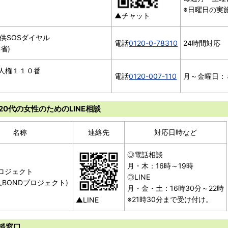
※日曜日の実
▲チャット
子供SOSダイヤル
電話
0120-0-78310
24時間対応
省)
人権１１０番
電話
0120-007-110
月～金曜日：８
20代の女性のためのLINE相談
名称
連絡先
対応日時など
◎電話相談
月・木：16時～19時
プロジェクト
◎LINE
人BONDプロジェクト)
月・金・土：16時30分～22時
※21時30分まで受け付け。
▲LINE
相談窓口