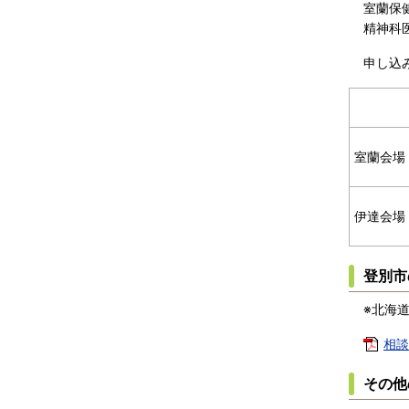
室蘭保
精神科
申し込
室蘭会場
伊達会場
登別市
※北海
相談
その他