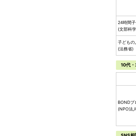
24時間
(文部科学
子どもの
(法務省)
10代・
BOND
(NPO法
SNS