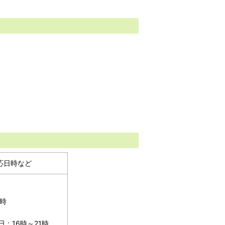
応日時など
1時
：16時～21時