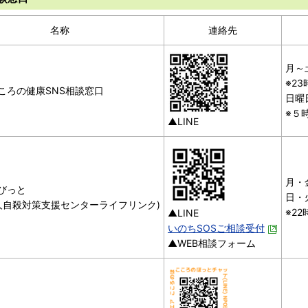
名称
連絡先
月～
※2
ころの健康SNS相談窓口
日曜
※５
▲LINE
月・
びっと
日・
法人自殺対策支援センターライフリンク)
※2
▲LINE
いのちSOSご相談受付
▲WEB相談フォーム