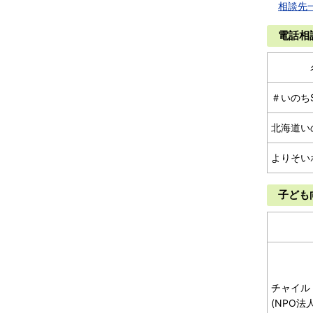
相談先
電話相
＃いのち
北海道い
よりそい
子ども
チャイル
(NPO