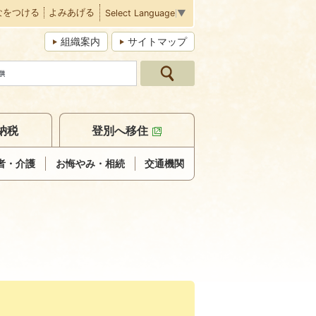
なをつける
よみあげる
Select Language
▼
組織案内
サイトマップ
納税
登別へ移住
者・介護
お悔やみ・相続
交通機関