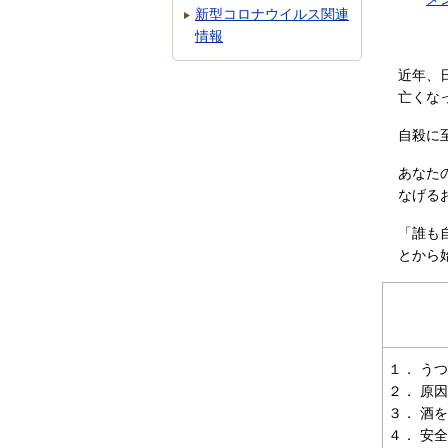
新型コロナウイルス関連
情報
近年、
亡くな
自殺に
あなた
なげる
「誰も
とから
１． う
２． 原
３． 酒
４． 安