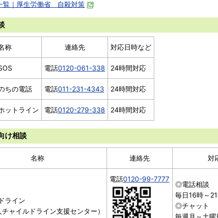
一覧｜厚生労働省 自殺対策
談
名称
連絡先
対応日時など
SOS
電話
0120-061-338
24時間対応
のちの電話
電話
011-231-4343
24時間対応
ホットライン
電話
0120-279-338
24時間対応
向け相談
名称
連絡先
対
電話
0120-99-7777
◎電話相談
毎日16時～2
ドライン
◎チャット
法人チャイルドライン支援センター）
毎週月～土曜日