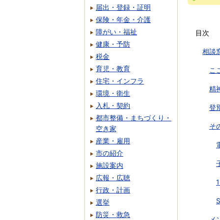
届出・登録・証明
保険・年金・介護
障がい・福祉
目次
健康・予防
相談
税金
育児・教育
こ
住宅・インフラ
精
環境・衛生
入札・契約
登
都市整備・まちづくり・
そ
空き家
産業・雇用
市の紹介
施設案内
広報・広聴
行政・計画
選挙
防災・救急
メ