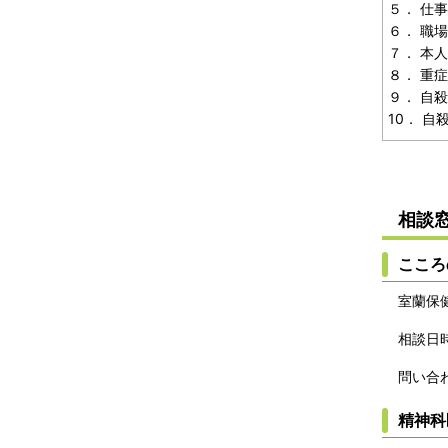
５． 仕
６． 職
７． 本
８． 重
９． 自
10． 
相談
こころ
室蘭保
相談日
問い合
精神科