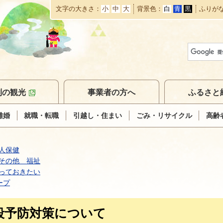
文字の大きさ
小
中
大
背景色
白
青
黒
ふりが
本
文
へ
移
動
別の観光
事業者の方へ
ふるさと
離婚
就職・転職
引越し・住まい
ごみ・リサイクル
高齢
人保健
その他 福祉
っておきたい
ープ
殺予防対策について