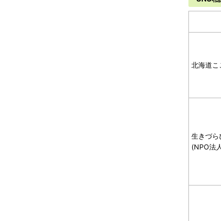
北海道こ
生きづら
(NPO