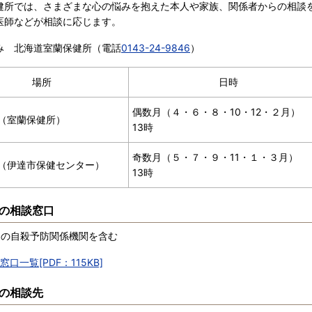
健所では、さまざまな心の悩みを抱えた本人や家族、関係者からの相談
医師などが相談に応じます。
み 北海道室蘭保健所（電話
0143-24-9846
）
場所
日時
偶数月（４・６・８・10・12・２月）
（室蘭保健所）
13時
奇数月（５・７・９・11・１・３月）
（伊達市保健センター）
13時
の相談窓口
道の自殺予防関係機関を含む
窓口一覧[PDF：115KB]
の相談先