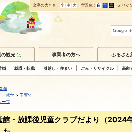
文字の大きさ
小
中
大
背景色
白
青
黒
ふりが
本
文
へ
移
動
別の観光
事業者の方へ
ふるさと
離婚
就職・転職
引越し・住まい
ごみ・リサイクル
高齢
童館
て・就学
子育て
ループ
童館・放課後児童クラブだより（2024
した