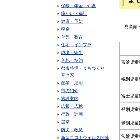
保険・年金・介護
障がい・福祉
健康・予防
児童館
税金
育児・教育
住宅・インフラ
環境・衛生
入札・契約
富浜児童
都市整備・まちづくり・
空き家
幌別児童
産業・雇用
市の紹介
富士児童
施設案内
広報・広聴
登別児童
行政・計画
選挙
鷲別児童
防災・救急
常盤児童
新型コロナウイルス関連