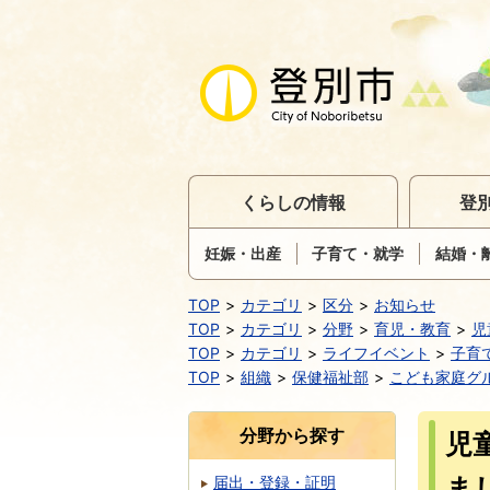
くらしの情報
登
妊娠・出産
子育て・就学
結婚・
TOP
カテゴリ
区分
お知らせ
TOP
カテゴリ
分野
育児・教育
児
TOP
カテゴリ
ライフイベント
子育
TOP
組織
保健福祉部
こども家庭グ
分野から探す
児
ま
届出・登録・証明