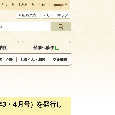
なをつける
よみあげる
Select Language
▼
組織案内
サイトマップ
納税
登別へ移住
者・介護
お悔やみ・相続
交通機関
年3・4月号）を発行し