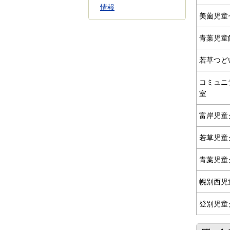
情報
美薗児童
青葉児童
若草つど
コミュニ
室
富岸児童
若草児童
青葉児童
幌別西児
登別児童