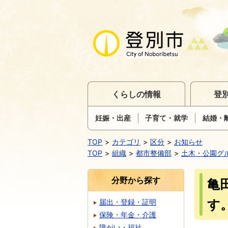
くらしの情報
登
妊娠・出産
子育て・就学
結婚・
TOP
カテゴリ
区分
お知らせ
TOP
組織
都市整備部
土木・公園グ
分野から探す
亀
す
届出・登録・証明
保険・年金・介護
障がい・福祉