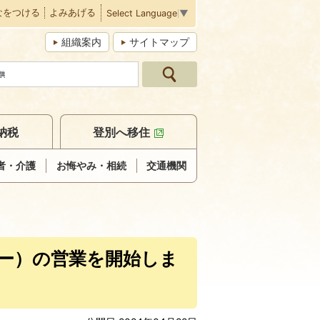
なをつける
よみあげる
Select Language
▼
組織案内
サイトマップ
納税
登別へ移住
者・介護
お悔やみ・相続
交通機関
ー）の営業を開始しま