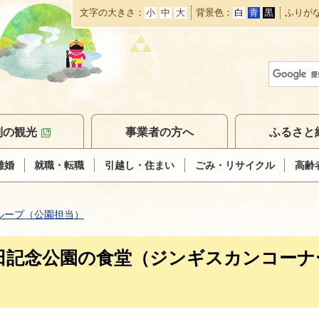
文字の大きさ
小
中
大
背景色
白
青
黒
ふりが
本
文
へ
移
動
別の観光
事業者の方へ
ふるさと
離婚
就職・転職
引越し・住まい
ごみ・リサイクル
高齢
ループ（公園担当）
田記念公園の食堂（ジンギスカンコーナ
。