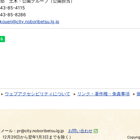
備部 土木・公園グループ（公園担当）
43-85-4115
143-85-8286
kouen@city.noboribetsu.lg.jp
ウェブアクセシビリティについて
リンク・著作権・免責事項
）
Eメール：pr@city.noboribetsu.lg.jp
お問い合わせ
、12月29日から翌年1月3日までを除く）
Copyrig