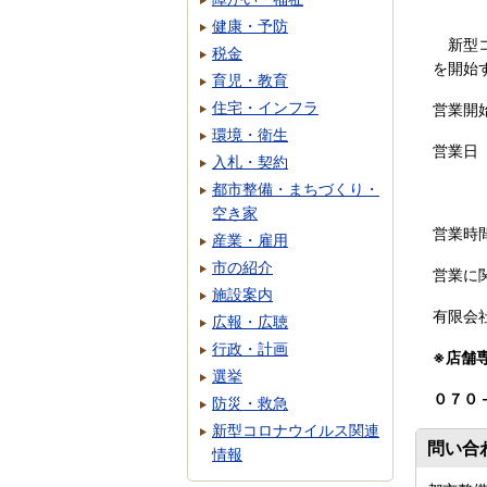
健康・予防
新型コ
税金
を開始
育児・教育
住宅・インフラ
営業開
環境・衛生
営業日
入札・契約
都市整備・まちづくり・
ただし
空き家
営業時
産業・雇用
市の紹介
営業に
施設案内
有限会
広報・広聴
行政・計画
※店舗
選挙
０７０
防災・救急
新型コロナウイルス関連
問い合
情報