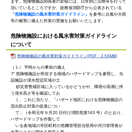
ます。危険物施設関係者の皆様には、日常的に点検等を行って
頂いているところですが、総務省消防庁から公表されている
「危険物施設の風水害対策ガイドライン」
を参考に台風や大雨
等の被害に備えた対策の実施をお願いいたします。
危険物施設における風水害対策ガイドライン
について
危険物施設の風水害対策ガイドライン[PDF：2.55MB]
（１） 平時からの事前の備え
ア 危険物施設が所在する地域のハザードマップを参照し、当
該施設が浸水想定区域や土
砂災害警戒区域に入っているかどうかや、降雨や高潮に伴
う浸水高さ等を確認してお
く。これに当たり、「ハザード地区における危険物施設の
流出防止対策の促進につい
て」（令和元年９月20 日付け消防危第143 号）のとおり、
ハザードマップを作製して
いる各地域の市区町村の危機管理担当部局や河川管理者が
水害リスクに関する助言を実