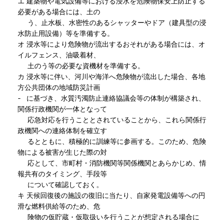
エ 建築物や電気設備等における浸水を危険物保安上防止する
必要がある場合には、土の
う、止水板、水密性のあるシャッターやドア（建具型の浸
水防止用設備）等を準備する。
オ 浸水等により危険物が流出するおそれがある場合には、オ
イルフェンス、油吸着材、
土のう等の必要な資機材を準備する。
カ 浸水等に伴い、河川や海洋へ危険物が流出した場合、各地
方公共団体の地域防災計画
- に基づき、水質汚濁防止連絡協議会等の体制が構築され、
関係行政機関が一体となって
応急対応を行うこととされていることから、これら関係行
政機関への連絡体制を確立す
るとともに、積極的に訓練等に参画する。このため、危険
物による被害が生じた際の対
応として、市町村・消防機関等関係機関とあらかじめ、情
報共有のタイミング、手段等
について確認しておく。
キ 天候回復後の施設の復旧に当たり、自家発電設備等への円
滑な燃料供給等のため、危
険物の仮貯蔵・仮取扱いを行うことが想定される場合に