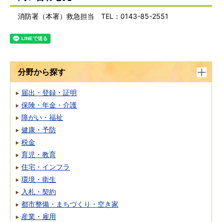
消防署（本署）救急担当 TEL：0143-85-2551
分野から探す
届出・登録・証明
保険・年金・介護
障がい・福祉
健康・予防
税金
育児・教育
住宅・インフラ
環境・衛生
入札・契約
都市整備・まちづくり・空き家
産業・雇用