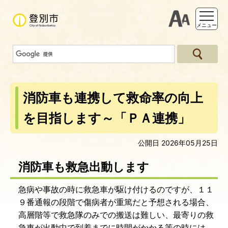
支援ツー
メニュー
消防車も連携して救命率の向上
を目指します～「ＰＡ連携」
公開日 2026年05月25日
消防車も救急出動します
急病や事故の時に救急車が駆け付けるのですが、１１
９番通報の段階で傷病者が重篤だと予想される場合、
高層階等で救急隊のみでの搬送は難しい、最寄りの救
急車が出動中で到着までに時間がかかる等の時には、