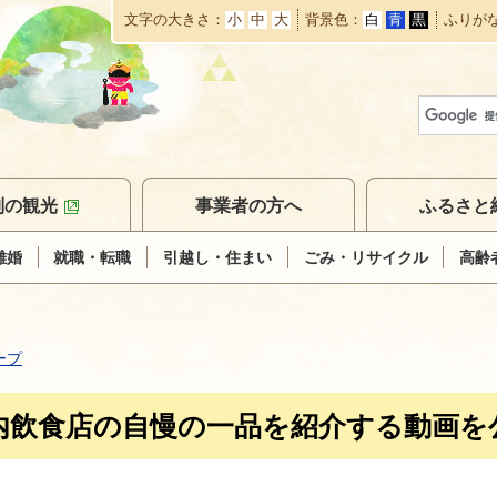
文字の大きさ
小
中
大
背景色
白
青
黒
ふりが
本
文
へ
移
動
別の観光
事業者の方へ
ふるさと
離婚
就職・転職
引越し・住まい
ごみ・リサイクル
高齢
ープ
内飲食店の自慢の一品を紹介する動画を