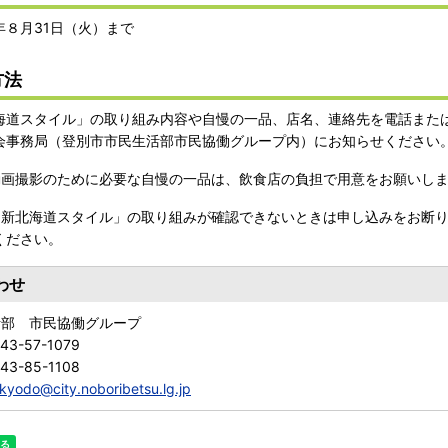
年８月31日（火）まで
方法
海道スタイル」の取り組み内容や自慢の一品、店名、連絡先を電話また
会事務局（登別市市民生活部市民協働グループ内）にお知らせください
動画撮影のために必要な自慢の一品は、飲食店の負担で用意をお願いし
「新北海道スタイル」の取り組みが確認できないときは申し込みをお断
ください。
わせ
活部 市民協働グループ
43-57-1079
43-85-1108
kyodo@city.noboribetsu.lg.jp