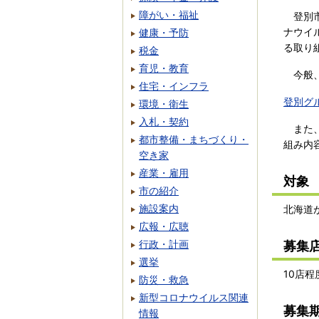
障がい・福祉
登別市
ナウイ
健康・予防
る取り
税金
育児・教育
今般、
住宅・インフラ
登別グ
環境・衛生
入札・契約
また、
都市整備・まちづくり・
組み内
空き家
産業・雇用
対象
市の紹介
施設案内
北海道
広報・広聴
行政・計画
募集
選挙
10店
防災・救急
新型コロナウイルス関連
募集
情報