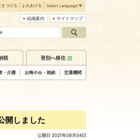
なをつける
よみあげる
Select Language
▼
組織案内
サイトマップ
納税
登別へ移住
者・介護
お悔やみ・相続
交通機関
公開しました
公開日 2021年08月04日