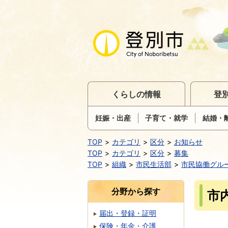
くらしの情報
登
妊娠・出産
子育て・就学
結婚・
TOP
カテゴリ
区分
お知らせ
TOP
カテゴリ
区分
募集
TOP
組織
市民生活部
市民協働グル
分野から探す
市
届出・登録・証明
保険・年金・介護