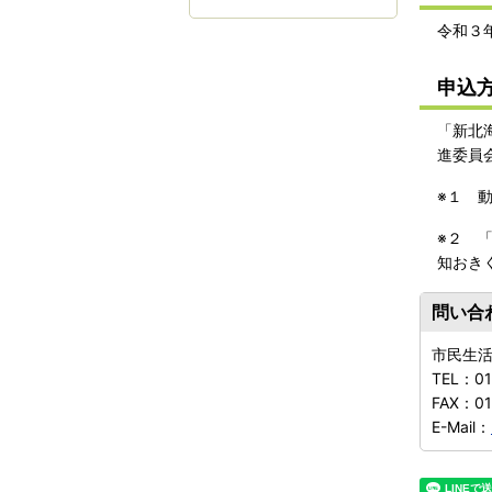
令和３
申込
「新北
進委員
※１ 
※２ 
知おき
問い合
市民生
TEL：
01
FAX：
01
E-Mail：