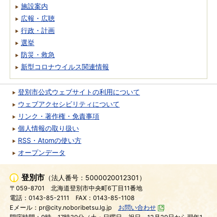
施設案内
広報・広聴
行政・計画
選挙
防災・救急
新型コロナウイルス関連情報
登別市公式ウェブサイトの利用について
ウェブアクセシビリティについて
リンク・著作権・免責事項
個人情報の取り扱い
RSS・Atomの使い方
オープンデータ
登別市
（法人番号：5000020012301）
〒059-8701
北海道登別市中央町6丁目11番地
電話：0143-85-2111
FAX：0143-85-1108
Eメール：pr@city.noboribetsu.lg.jp
お問い合わせ