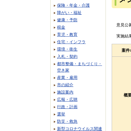
保険・年金・介護
障がい・福祉
健康・予防
意見公
税金
育児・教育
実施結
住宅・インフラ
環境・衛生
案件
入札・契約
都市整備・まちづくり・
空き家
産業・雇用
市の紹介
施設案内
概
広報・広聴
行政・計画
選挙
防災・救急
新型コロナウイルス関連