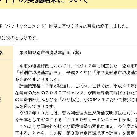
募（パブリックコメント）制度に基づく意見の募集は終了しました。
果は次のとおりです。
名
第３期登別市環境基本計画（案）
本市の環境行政においては、平成１２年に制定した「登別市
「登別市環境基本計画」、平成２４年に「第２期登別市環境基
を進めてまいりました。
計画策定後１０年が経過し、この間、世界では、平成２７年
な開発のための２０３０アジェンダ」が国連総会で採択された
要
の国際的枠組みとなる「パリ協定」がCOP２１において採択さ
点を迎えております。
令和２年１０月には、菅内閣総理大臣が所信表明演説におい
を全体としてゼロにする「２０５０年カーボンニュートラル」
このような国内外の様々な環境情勢の変化に加え、今年度に
了することから、この度「第３期登別市環境基本計画」を策定