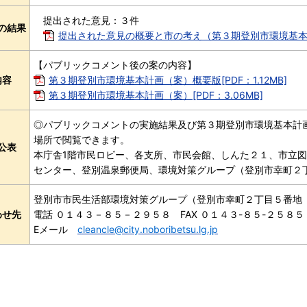
提出された意見：３件
の結果
提出された意見の概要と市の考え（第３期登別市環境基本計画
【パブリックコメント後の案の内容】
内容
第３期登別市環境基本計画（案）概要版[PDF：1.12MB]
第３期登別市環境基本計画（案）[PDF：3.06MB]
◎パブリックコメントの実施結果及び第３期登別市環境基本計
場所で閲覧できます。
公表
本庁舎1階市民ロビー、各支所、市民会館、しんた２１、市立
センター、登別温泉郵便局、環境対策グループ（登別市幸町２
登別市市民生活部環境対策グループ（登別市幸町２丁目５番地
わせ先
電話 ０１４３－８５－２９５８ FAX ０１４３-８５-２５８５
Eメール
cleancle@city.noboribetsu.lg.jp