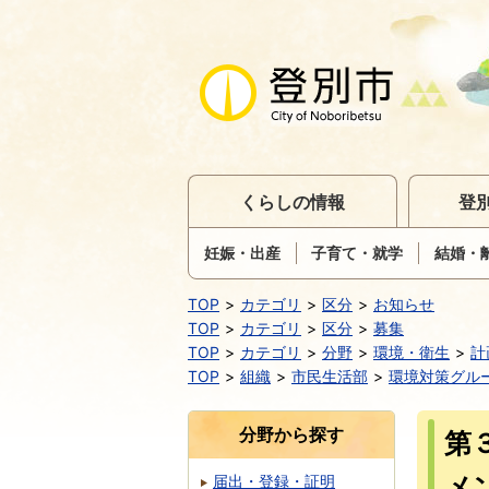
くらしの情報
登
妊娠・出産
子育て・就学
結婚・
TOP
カテゴリ
区分
お知らせ
TOP
カテゴリ
区分
募集
TOP
カテゴリ
分野
環境・衛生
計
TOP
組織
市民生活部
環境対策グル
分野から探す
第
メ
届出・登録・証明