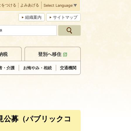
なをつける
よみあげる
Select Language
▼
組織案内
サイトマップ
納税
登別へ移住
者・介護
お悔やみ・相続
交通機関
見公募（パブリックコ