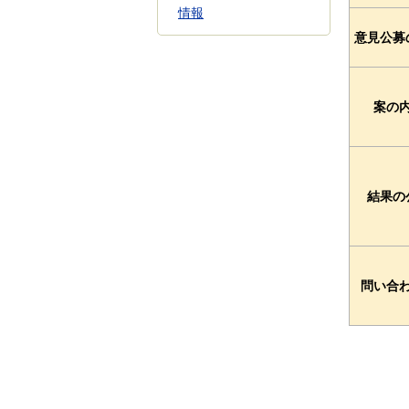
情報
意見公募
案の
結果の
問い合