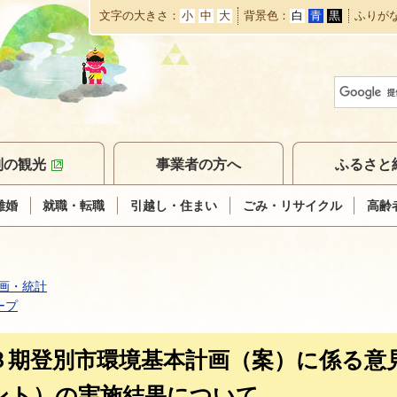
文字の大きさ
小
中
大
背景色
白
青
黒
ふりが
本
文
へ
移
動
別の観光
事業者の方へ
ふるさと
離婚
就職・転職
引越し・住まい
ごみ・リサイクル
高齢
画・統計
ープ
３期登別市環境基本計画（案）に係る意
ント）の実施結果について