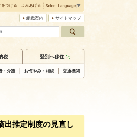
なをつける
よみあげる
Select Language
▼
組織案内
サイトマップ
納税
登別へ移住
者・介護
お悔やみ・相続
交通機関
嫡出推定制度の見直し