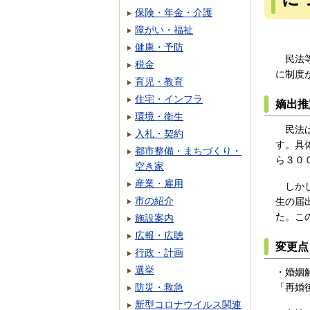
保険・年金・介護
障がい・福祉
健康・予防
民法等
税金
に制度
育児・教育
住宅・インフラ
嫡出推
環境・衛生
民法は
入札・契約
す。具
都市整備・まちづくり・
ら３０
空き家
産業・雇用
しかし
市の紹介
生の届
た。こ
施設案内
広報・広聴
変更点
行政・計画
選挙
・婚姻
防災・救急
「再婚
新型コロナウイルス関連