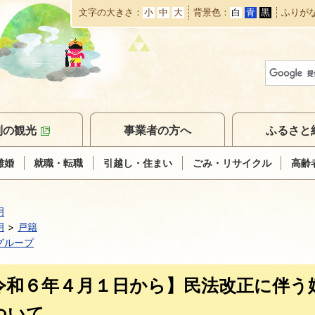
文字の大きさ
小
中
大
背景色
白
青
黒
ふりが
本
文
へ
移
動
別の観光
事業者の方へ
ふるさと
離婚
就職・転職
引越し・住まい
ごみ・リサイクル
高齢
明
明
戸籍
グループ
令和６年４月１日から】民法改正に伴う
ついて