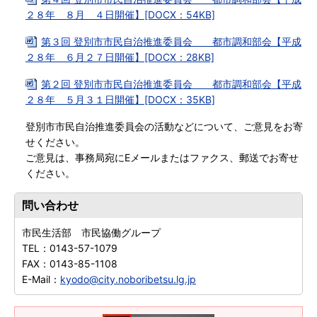
２８年 ８月 ４日開催】[DOCX：54KB]
第３回 登別市市民自治推進委員会 都市調和部会【平成
２８年 ６月２７日開催】[DOCX：28KB]
第２回 登別市市民自治推進委員会 都市調和部会【平成
２８年 ５月３１日開催】[DOCX：35KB]
登別市市民自治推進委員会の活動などについて、ご意見をお寄
せください。
ご意見は、事務局宛にEメールまたはファクス、郵送でお寄せ
ください。
問い合わせ
市民生活部 市民協働グループ
TEL：
0143-57-1079
FAX：
0143-85-1108
E-Mail：
kyodo@city.noboribetsu.lg.jp