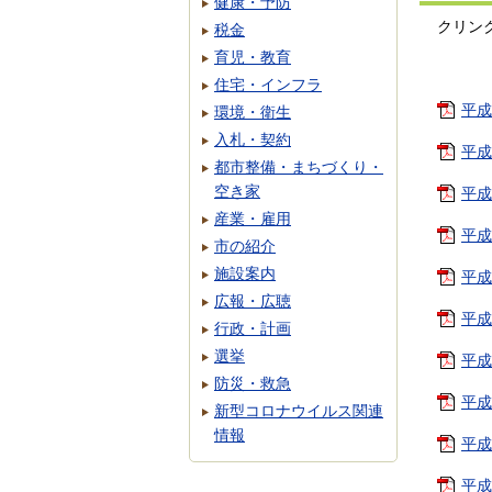
健康・予防
クリン
税金
育児・教育
住宅・インフラ
平成
環境・衛生
入札・契約
平成
都市整備・まちづくり・
空き家
平成
産業・雇用
平成
市の紹介
施設案内
平成
広報・広聴
平成
行政・計画
選挙
平成
防災・救急
平成
新型コロナウイルス関連
情報
平成
平成