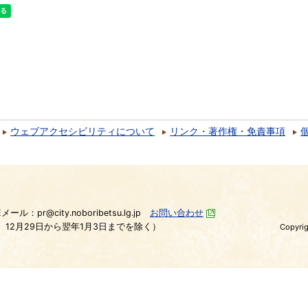
ウェブアクセシビリティについて
リンク・著作権・免責事項
）
Eメール：pr@city.noboribetsu.lg.jp
お問い合わせ
、12月29日から翌年1月3日までを除く）
Copyrig