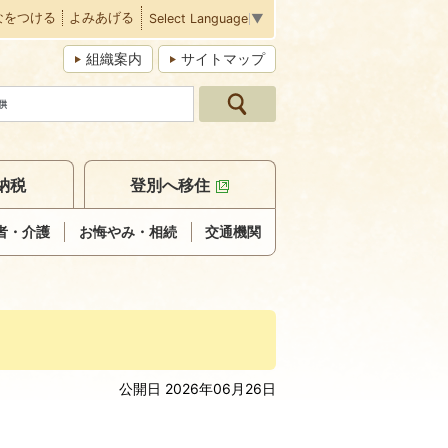
なをつける
よみあげる
Select Language
▼
組織案内
サイトマップ
納税
登別へ移住
者・介護
お悔やみ・相続
交通機関
公開日 2026年06月26日