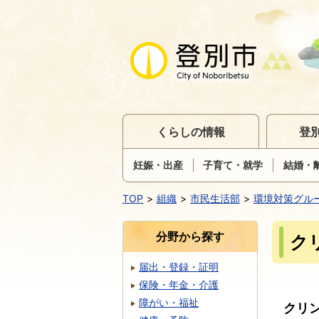
くらしの情報
登
妊娠・出産
子育て・就学
結婚・
TOP
組織
市民生活部
環境対策グル
分野から探す
ク
届出・登録・証明
保険・年金・介護
障がい・福祉
クリ