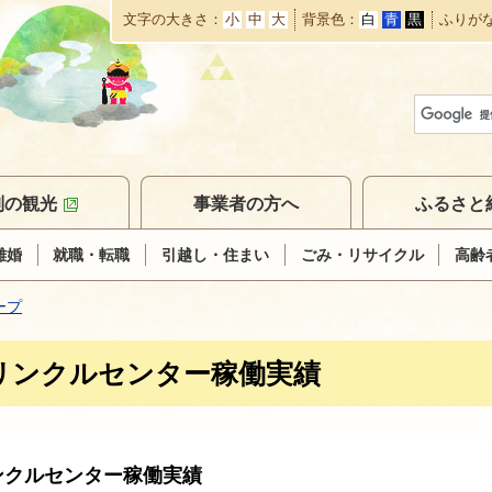
文字の大きさ
小
中
大
背景色
白
青
黒
ふりが
本
文
へ
移
動
別の観光
事業者の方へ
ふるさと
離婚
就職・転職
引越し・住まい
ごみ・リサイクル
高齢
ープ
リンクルセンター稼働実績
ンクルセンター稼働実績